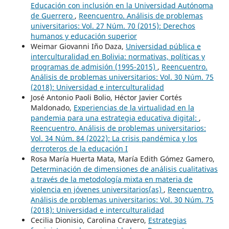
Educación con inclusión en la Universidad Autónoma
de Guerrero
,
Reencuentro. Análisis de problemas
universitarios: Vol. 27 Núm. 70 (2015): Derechos
humanos y educación superior
Weimar Giovanni Iño Daza,
Universidad pública e
interculturalidad en Bolivia: normativas, políticas y
programas de admisión (1995-2015)
,
Reencuentro.
Análisis de problemas universitarios: Vol. 30 Núm. 75
(2018): Universidad e interculturalidad
José Antonio Paoli Bolio, Héctor Javier Cortés
Maldonado,
Experiencias de la virtualidad en la
pandemia para una estrategia educativa digital:
,
Reencuentro. Análisis de problemas universitarios:
Vol. 34 Núm. 84 (2022): La crisis pandémica y los
derroteros de la educación I
Rosa María Huerta Mata, María Edith Gómez Gamero,
Determinación de dimensiones de análisis cualitativas
a través de la metodología mixta en materia de
violencia en jóvenes universitarios(as)
,
Reencuentro.
Análisis de problemas universitarios: Vol. 30 Núm. 75
(2018): Universidad e interculturalidad
Cecilia Dionisio, Carolina Cravero,
Estrategias