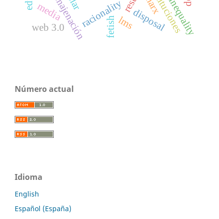
social inequality
instituciones
marx
enajenación
racionality
media
disposal
lms
fetish
web 3.0
Número actual
Idioma
English
Español (España)