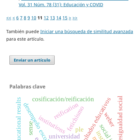
Vol. 31 Núm. 78 (31): Educación y COVID
<<
<
6
7
8
9
10
11
12
13
14
15
>
>>
También puede
Iniciar una búsqueda de similitud avanzada
para este artículo.
Enviar un artículo
Palabras clave
desigualdad social
cosificación/reificación
resultados educativos
educational results
reification
desempeño escolar
fetichismo
weber
institutions
sense
ple
universidad