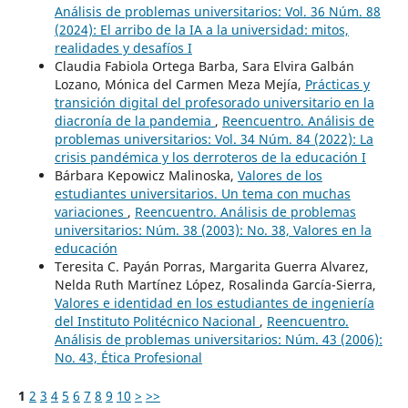
Análisis de problemas universitarios: Vol. 36 Núm. 88
(2024): El arribo de la IA a la universidad: mitos,
realidades y desafíos I
Claudia Fabiola Ortega Barba, Sara Elvira Galbán
Lozano, Mónica del Carmen Meza Mejía,
Prácticas y
transición digital del profesorado universitario en la
diacronía de la pandemia
,
Reencuentro. Análisis de
problemas universitarios: Vol. 34 Núm. 84 (2022): La
crisis pandémica y los derroteros de la educación I
Bárbara Kepowicz Malinoska,
Valores de los
estudiantes universitarios. Un tema con muchas
variaciones
,
Reencuentro. Análisis de problemas
universitarios: Núm. 38 (2003): No. 38, Valores en la
educación
Teresita C. Payán Porras, Margarita Guerra Alvarez,
Nelda Ruth Martínez López, Rosalinda García-Sierra,
Valores e identidad en los estudiantes de ingeniería
del Instituto Politécnico Nacional
,
Reencuentro.
Análisis de problemas universitarios: Núm. 43 (2006):
No. 43, Ética Profesional
1
2
3
4
5
6
7
8
9
10
>
>>