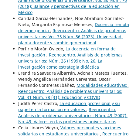
Análisis de problemas universitarios: Vol. 30 Núm. 76
(2018): Balance y perspectivas de la educación en
México
Caridad García-Hernández, Noé Abraham González-
Nieto, Margarita Espinosa- Meneses,
Docencia remota
de emergencia
,
Reencuentro. Análisis de problemas
universitarios: Vol. 35 Núm. 86 (2023): Universidad,
planta docente y cambio generacional
Porfirio Morán Oviedo,
La docencia en forma de
investigación
,
Reencuentro. Análisis de problemas
universitarios: Núm. 26 (1999): No. 26, La
investigación como estrategia didáctica
Erendira Saavedra Albarrán, Adonait Mateos Fuentes,
Wendy Angélica Hernández Cervantes, Oscar
Fernando Contreras Ibáñez,
Modalidades educativas:
,
Reencuentro. Análisis de problemas universitarios:
Vol. 31 Núm. 78 (31): Educación y COVID
Judith Pérez Castro,
La educación profesional y su
papel en la formación en valores
,
Reencuentro.
Análisis de problemas universitarios: Núm. 49 (2007):
No. 49, Valores en las profesiones universitarias
Celia Linares Vieyra,
Valores personales y acciones
solidarias en estudiantes universitarios
,
Reencuentro.