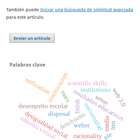
También puede
Iniciar una búsqueda de similitud avanzada
para este artículo.
Enviar un artículo
Palabras clave
instituciones
reification
scientific skills
institutions
web 3.0
resultados educativos
marx
sense
fetish
universidad
desempeño escolar
desigualdad social
disposal
fetichismo
entorno virtual
media
lms
weber
ple
racionality