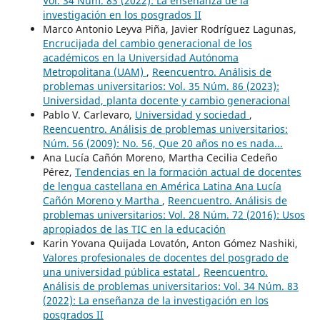
Vol. 34 Núm. 83 (2022): La enseñanza de la
investigación en los posgrados II
Marco Antonio Leyva Piña, Javier Rodríguez Lagunas,
Encrucijada del cambio generacional de los
académicos en la Universidad Autónoma
Metropolitana (UAM)
,
Reencuentro. Análisis de
problemas universitarios: Vol. 35 Núm. 86 (2023):
Universidad, planta docente y cambio generacional
Pablo V. Carlevaro,
Universidad y sociedad
,
Reencuentro. Análisis de problemas universitarios:
Núm. 56 (2009): No. 56, Que 20 años no es nada...
Ana Lucía Cañón Moreno, Martha Cecilia Cedeño
Pérez,
Tendencias en la formación actual de docentes
de lengua castellana en América Latina Ana Lucía
Cañón Moreno y Martha
,
Reencuentro. Análisis de
problemas universitarios: Vol. 28 Núm. 72 (2016): Usos
apropiados de las TIC en la educación
Karin Yovana Quijada Lovatón, Anton Gómez Nashiki,
Valores profesionales de docentes del posgrado de
una universidad pública estatal
,
Reencuentro.
Análisis de problemas universitarios: Vol. 34 Núm. 83
(2022): La enseñanza de la investigación en los
posgrados II