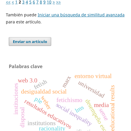
<<
<
1
2
3
4
5
6
7
8
9
10
>
>>
También puede
Iniciar una búsqueda de similitud avanzada
para este artículo.
Enviar un artículo
Palabras clave
entorno virtual
marx
web 3.0
fetish
universidad
instituciones
educational results
desigualdad social
weber
ple
fetichismo
resultados educativos
desempeño escolar
social inequality
media
lms
sense
disposal
institutions
racionality