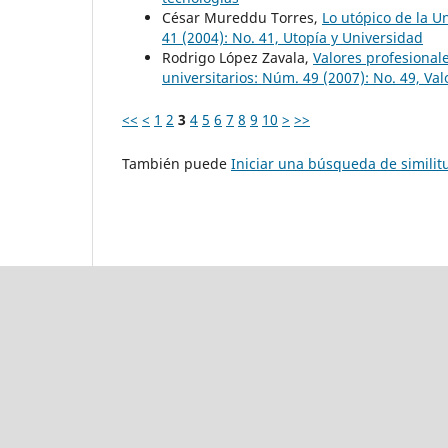
César Mureddu Torres,
Lo utópico de la U
41 (2004): No. 41, Utopía y Universidad
Rodrigo López Zavala,
Valores profesional
universitarios: Núm. 49 (2007): No. 49, Val
<<
<
1
2
3
4
5
6
7
8
9
10
>
>>
También puede
Iniciar una búsqueda de simili