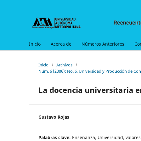
Inicio
Acerca de
Números Anteriores
Co
Inicio
/
Archivos
/
Núm. 6 (2006): No. 6, Universidad y Producción de Con
La docencia universitaria e
Gustavo Rojas
Palabras clave:
Enseñanza, Universidad, valores