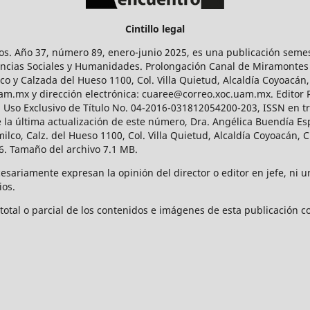
Cintillo legal
os. Año 37, número 89, enero-junio 2025, es una publicación sem
Ciencias Sociales y Humanidades. Prolongación Canal de Miramontes
ico y Calzada del Hueso 1100, Col. Villa Quietud, Alcaldía Coyoacán,
uam.mx y dirección electrónica: cuaree@correo.xoc.uam.mx. Editor
l Uso Exclusivo de Título No. 04-2016-031812054200-203, ISSN en tr
 última actualización de este número, Dra. Angélica Buendía Esp
o, Calz. del Hueso 1100, Col. Villa Quietud, Alcaldía Coyoacán, C
. Tamaño del archivo 7.1 MB.
ariamente expresan la opinión del director o editor en jefe, ni una
ios.
tal o parcial de los contenidos e imágenes de esta publicación con