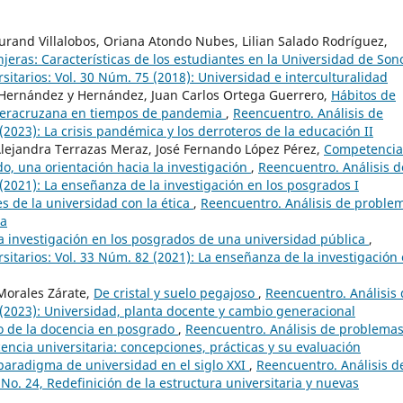
 Durand Villalobos, Oriana Atondo Nubes, Lilian Salado Rodríguez,
njeras: Características de los estudiantes en la Universidad de So
itarios: Vol. 30 Núm. 75 (2018): Universidad e interculturalidad
e Hernández y Hernández, Juan Carlos Ortega Guerrero,
Hábitos de
d Veracruzana en tiempos de pandemia
,
Reencuentro. Análisis de
(2023): La crisis pandémica y los derroteros de la educación II
lejandra Terrazas Meraz, José Fernando López Pérez,
Competencia
o, una orientación hacia la investigación
,
Reencuentro. Análisis d
(2021): La enseñanza de la investigación en los posgrados I
s de la universidad con la ética
,
Reencuentro. Análisis de proble
ca
la investigación en los posgrados de una universidad pública
,
itarios: Vol. 33 Núm. 82 (2021): La enseñanza de la investigación
Morales Zárate,
De cristal y suelo pegajoso
,
Reencuentro. Análisis
 (2023): Universidad, planta docente y cambio generacional
o de la docencia en posgrado
,
Reencuentro. Análisis de problema
cencia universitaria: concepciones, prácticas y su evaluación
paradigma de universidad en el siglo XXI
,
Reencuentro. Análisis d
No. 24, Redefinición de la estructura universitaria y nuevas