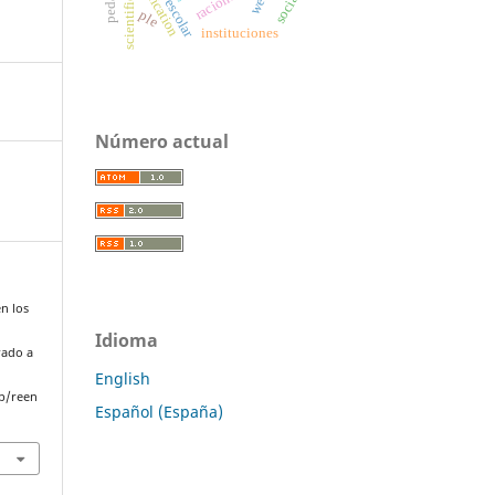
scientific skills
reification
ple
instituciones
Número actual
en los
Idioma
rado a
English
p/reen
Español (España)