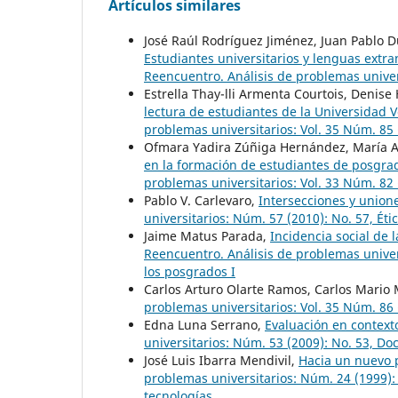
Artículos similares
José Raúl Rodríguez Jiménez, Juan Pablo
Estudiantes universitarios y lenguas extra
Reencuentro. Análisis de problemas univers
Estrella Thay-lli Armenta Courtois, Denis
lectura de estudiantes de la Universida
problemas universitarios: Vol. 35 Núm. 85 
Ofmara Yadira Zúñiga Hernández, María A
en la formación de estudiantes de posgrad
problemas universitarios: Vol. 33 Núm. 82 
Pablo V. Carlevaro,
Intersecciones y unione
universitarios: Núm. 57 (2010): No. 57, Éti
Jaime Matus Parada,
Incidencia social de 
Reencuentro. Análisis de problemas univers
los posgrados I
Carlos Arturo Olarte Ramos, Carlos Mario 
problemas universitarios: Vol. 35 Núm. 86
Edna Luna Serrano,
Evaluación en context
universitarios: Núm. 53 (2009): No. 53, Do
José Luis Ibarra Mendivil,
Hacia un nuevo 
problemas universitarios: Núm. 24 (1999): 
tecnologías