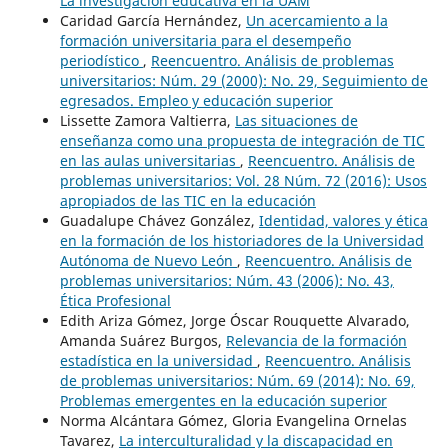
La investigación educativa en la UAM
Caridad García Hernández,
Un acercamiento a la
formación universitaria para el desempeño
periodístico
,
Reencuentro. Análisis de problemas
universitarios: Núm. 29 (2000): No. 29, Seguimiento de
egresados. Empleo y educación superior
Lissette Zamora Valtierra,
Las situaciones de
enseñanza como una propuesta de integración de TIC
en las aulas universitarias
,
Reencuentro. Análisis de
problemas universitarios: Vol. 28 Núm. 72 (2016): Usos
apropiados de las TIC en la educación
Guadalupe Chávez González,
Identidad, valores y ética
en la formación de los historiadores de la Universidad
Autónoma de Nuevo León
,
Reencuentro. Análisis de
problemas universitarios: Núm. 43 (2006): No. 43,
Ética Profesional
Edith Ariza Gómez, Jorge Óscar Rouquette Alvarado,
Amanda Suárez Burgos,
Relevancia de la formación
estadística en la universidad
,
Reencuentro. Análisis
de problemas universitarios: Núm. 69 (2014): No. 69,
Problemas emergentes en la educación superior
Norma Alcántara Gómez, Gloria Evangelina Ornelas
Tavarez,
La interculturalidad y la discapacidad en