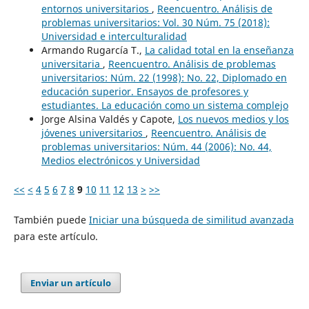
entornos universitarios
,
Reencuentro. Análisis de
problemas universitarios: Vol. 30 Núm. 75 (2018):
Universidad e interculturalidad
Armando Rugarcía T.,
La calidad total en la enseñanza
universitaria
,
Reencuentro. Análisis de problemas
universitarios: Núm. 22 (1998): No. 22, Diplomado en
educación superior. Ensayos de profesores y
estudiantes. La educación como un sistema complejo
Jorge Alsina Valdés y Capote,
Los nuevos medios y los
jóvenes universitarios
,
Reencuentro. Análisis de
problemas universitarios: Núm. 44 (2006): No. 44,
Medios electrónicos y Universidad
<<
<
4
5
6
7
8
9
10
11
12
13
>
>>
También puede
Iniciar una búsqueda de similitud avanzada
para este artículo.
Enviar un artículo