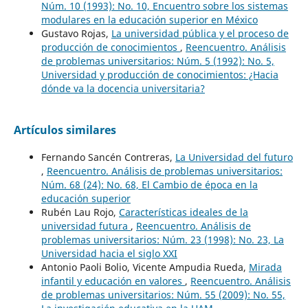
Núm. 10 (1993): No. 10, Encuentro sobre los sistemas
modulares en la educación superior en México
Gustavo Rojas,
La universidad pública y el proceso de
producción de conocimientos
,
Reencuentro. Análisis
de problemas universitarios: Núm. 5 (1992): No. 5,
Universidad y producción de conocimientos: ¿Hacia
dónde va la docencia universitaria?
Artículos similares
Fernando Sancén Contreras,
La Universidad del futuro
,
Reencuentro. Análisis de problemas universitarios:
Núm. 68 (24): No. 68, El Cambio de época en la
educación superior
Rubén Lau Rojo,
Características ideales de la
universidad futura
,
Reencuentro. Análisis de
problemas universitarios: Núm. 23 (1998): No. 23, La
Universidad hacia el siglo XXI
Antonio Paoli Bolio, Vicente Ampudia Rueda,
Mirada
infantil y educación en valores
,
Reencuentro. Análisis
de problemas universitarios: Núm. 55 (2009): No. 55,