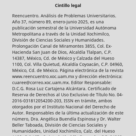
Cintillo legal
Reencuentro. Análisis de Problemas Universitarios.
Año 37, número 89, enero-junio 2025, es una
publicación semestral de la Universidad Autónoma
Metropolitana a través de la Unidad Xochimilco,
División de Ciencias Sociales y Humanidades.
Prolongación Canal de Miramontes 3855, Col. Ex-
Hacienda San Juan de Dios, Alcaldía Tlalpan, C.P.
14387, México, Cd. de México y Calzada del Hueso
1100, Col. Villa Quietud, Alcaldía Coyoacán, C.P. 04960,
México, Cd. de México. Página electrónica de la revista
www.reencuentro.xoc.uam.mx y dirección electrónica:
cuaree@correo.xoc.uam.mx. Editor Responsable:
D.C.G. Rosa Luz Cartajena Alcántara. Certificado de
Reserva de Derechos al Uso Exclusivo de Título No. 04-
2016-031812054200-203, ISSN en trámite, ambos
otorgados por el Instituto Nacional del Derecho de
Autor. Responsables de la última actualización de este
número, Dra. Angélica Buendía Espinosa y Dr. Walter
Beller Taboada, División de Ciencias Sociales y
Humanidades, Unidad Xochimilco, Calz. del Hueso