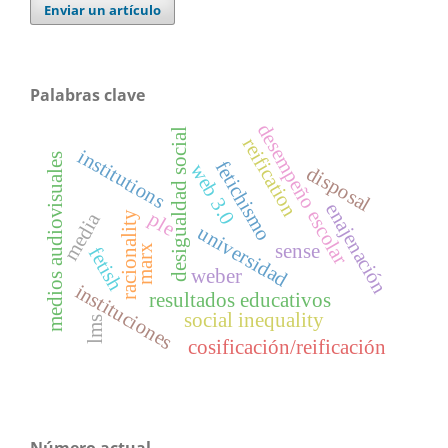
Enviar un artículo
Palabras clave
desempeño escolar
desigualdad social
reification
institutions
medios audiovisuales
fetichismo
web 3.0
disposal
enajenación
ple
media
racionality
universidad
sense
marx
fetish
weber
instituciones
resultados educativos
social inequality
lms
cosificación/reificación