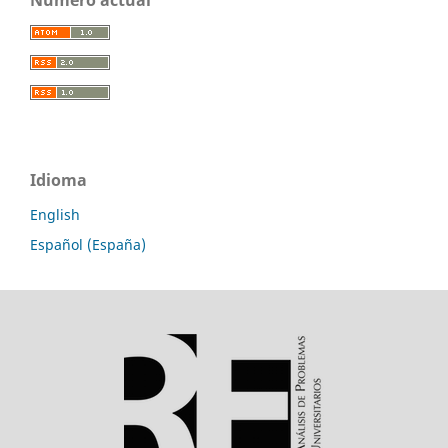
Número actual
Idioma
English
Español (España)