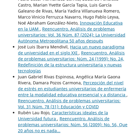
Castro, Marian Yvette García Tapia, Luis García
Galeano de Rivas, María Yadira Villanueva Romero,
Marco Vinicio Ferruzca Navarro, Hugo Pablo Leyva,
Noé Abraham González-Nieto,
Innovación Educativa
en la UAM
,
Reencuentro. Análisis de problemas
universitarios: Vol. 36 Núm. 87 (2024): La Universidad
Autónoma Metropolitana 50 años después
José Luis Ibarra Mendivil,
Hacia un nuevo paradigma
de universidad en el siglo XXI
,
Reencuentro. Análisis
de problemas universitarios: Núm. 24 (1999): No. 24,
Redefinición de la estructura universitaria y nuevas
tecnologías
Juan Gabriel Rivas Espinosa, Angélica María Gaona
Rivera, Damara Pozos Carmona,
Percepción del nivel
de estrés en estudiantes universitarios de enfermería
entre la modalidad educativa presencial y a distancia
,
Reencuentro. Análisis de problemas universitarios:
Vol. 31 Núm. 78 (31): Educación y COVID
Rubén Lau Rojo,
Características ideales de la
Universidad futura
,
Reencuentro. Análisis de
problemas universitarios: Núm. 56 (2009): No. 56, Que
20 años no es nada...