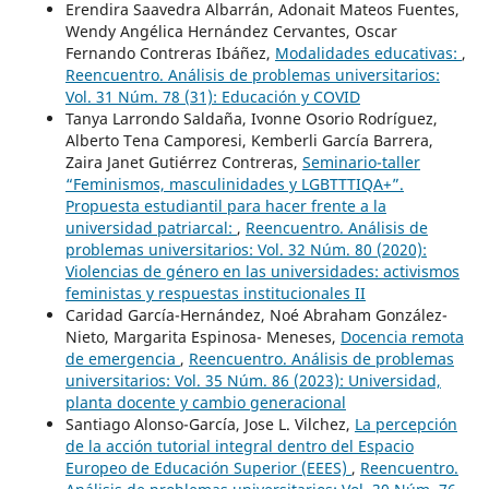
Erendira Saavedra Albarrán, Adonait Mateos Fuentes,
Wendy Angélica Hernández Cervantes, Oscar
Fernando Contreras Ibáñez,
Modalidades educativas:
,
Reencuentro. Análisis de problemas universitarios:
Vol. 31 Núm. 78 (31): Educación y COVID
Tanya Larrondo Saldaña, Ivonne Osorio Rodríguez,
Alberto Tena Camporesi, Kemberli García Barrera,
Zaira Janet Gutiérrez Contreras,
Seminario-taller
“Feminismos, masculinidades y LGBTTTIQA+”.
Propuesta estudiantil para hacer frente a la
universidad patriarcal:
,
Reencuentro. Análisis de
problemas universitarios: Vol. 32 Núm. 80 (2020):
Violencias de género en las universidades: activismos
feministas y respuestas institucionales II
Caridad García-Hernández, Noé Abraham González-
Nieto, Margarita Espinosa- Meneses,
Docencia remota
de emergencia
,
Reencuentro. Análisis de problemas
universitarios: Vol. 35 Núm. 86 (2023): Universidad,
planta docente y cambio generacional
Santiago Alonso-García, Jose L. Vilchez,
La percepción
de la acción tutorial integral dentro del Espacio
Europeo de Educación Superior (EEES)
,
Reencuentro.