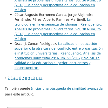
Análisis de problemas universitarios: Vol. 30 Núm. 76
(2018): Balance y perspectivas de la educación en
México
César Augusto Borromeo García, Jorge Alejandro
Fernández Pérez, Alberto Ramírez Martinell,
La
tecnología en la enseñanza de idiomas
,
Reencuentro.
Análisis de problemas universitarios: Vol. 30 Núm. 76
(2018): Balance y perspectivas de la educación en
México
Óscar J. Comas Rodríguez,
La calidad en educación
superior o la otra cara del conflicto entre organización
e institución universitarias
,
Reencuentro. Análisis de
problemas universitarios: Núm. 50 (2007): No. 50, La
calidad de la educación superior: encuentros y
desencuentros
1
2
3
4
5
6
7
8
9
10
>
>>
También puede
Iniciar una búsqueda de similitud avanzada
para este artículo.