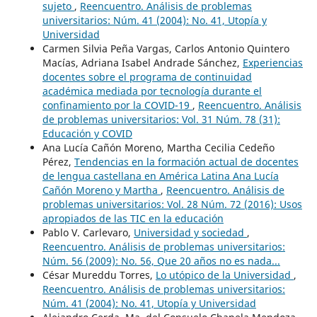
sujeto
,
Reencuentro. Análisis de problemas
universitarios: Núm. 41 (2004): No. 41, Utopía y
Universidad
Carmen Silvia Peña Vargas, Carlos Antonio Quintero
Macías, Adriana Isabel Andrade Sánchez,
Experiencias
docentes sobre el programa de continuidad
académica mediada por tecnología durante el
confinamiento por la COVID-19
,
Reencuentro. Análisis
de problemas universitarios: Vol. 31 Núm. 78 (31):
Educación y COVID
Ana Lucía Cañón Moreno, Martha Cecilia Cedeño
Pérez,
Tendencias en la formación actual de docentes
de lengua castellana en América Latina Ana Lucía
Cañón Moreno y Martha
,
Reencuentro. Análisis de
problemas universitarios: Vol. 28 Núm. 72 (2016): Usos
apropiados de las TIC en la educación
Pablo V. Carlevaro,
Universidad y sociedad
,
Reencuentro. Análisis de problemas universitarios:
Núm. 56 (2009): No. 56, Que 20 años no es nada...
César Mureddu Torres,
Lo utópico de la Universidad
,
Reencuentro. Análisis de problemas universitarios:
Núm. 41 (2004): No. 41, Utopía y Universidad