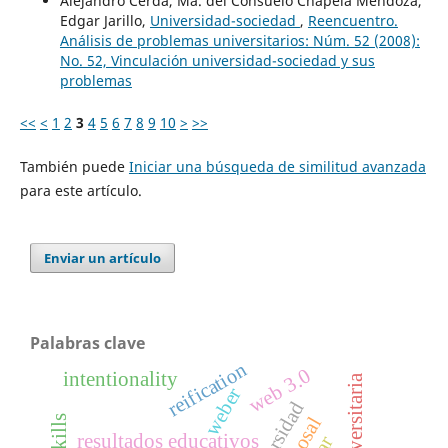
Alejandro Cerda, Ma. del Consuelo Chapela Mendoza,
Edgar Jarillo,
Universidad-sociedad
,
Reencuentro.
Análisis de problemas universitarios: Núm. 52 (2008):
No. 52, Vinculación universidad-sociedad y sus
problemas
<<
<
1
2
3
4
5
6
7
8
9
10
>
>>
También puede
Iniciar una búsqueda de similitud avanzada
para este artículo.
Enviar un artículo
Palabras clave
reification
web 3.0
intentionality
aula universitaria
weber
universidad
resultados educativos