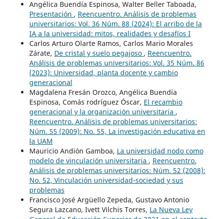
Angélica Buendía Espinosa, Walter Beller Taboada,
Presentación
,
Reencuentro. Análisis de problemas
universitarios: Vol. 36 Núm. 88 (2024): El arribo de la
IA a la universidad: mitos, realidades y desafíos I
Carlos Arturo Olarte Ramos, Carlos Mario Morales
Zárate,
De cristal y suelo pegajoso
,
Reencuentro.
Análisis de problemas universitarios: Vol. 35 Núm. 86
(2023): Universidad, planta docente y cambio
generacional
Magdalena Fresán Orozco, Angélica Buendía
Espinosa, Comás rodríguez Óscar,
El recambio
generacional y la organización universitaria
,
Reencuentro. Análisis de problemas universitarios:
Núm. 55 (2009): No. 55, La investigación educativa en
la UAM
Mauricio Andión Gamboa,
La universidad nodo como
modelo de vinculación universitaria
,
Reencuentro.
Análisis de problemas universitarios: Núm. 52 (2008):
No. 52, Vinculación universidad-sociedad y sus
problemas
Francisco José Argüello Zepeda, Gustavo Antonio
Segura Lazcano, Ivett Vilchis Torres,
La Nueva Ley