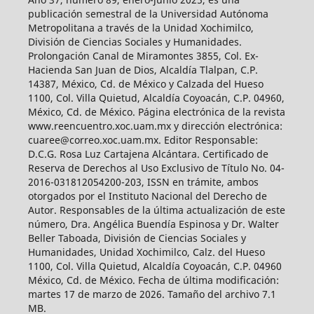
publicación semestral de la Universidad Autónoma
Metropolitana a través de la Unidad Xochimilco,
División de Ciencias Sociales y Humanidades.
Prolongación Canal de Miramontes 3855, Col. Ex-
Hacienda San Juan de Dios, Alcaldía Tlalpan, C.P.
14387, México, Cd. de México y Calzada del Hueso
1100, Col. Villa Quietud, Alcaldía Coyoacán, C.P. 04960,
México, Cd. de México. Página electrónica de la revista
www.reencuentro.xoc.uam.mx y dirección electrónica:
cuaree@correo.xoc.uam.mx. Editor Responsable:
D.C.G. Rosa Luz Cartajena Alcántara. Certificado de
Reserva de Derechos al Uso Exclusivo de Título No. 04-
2016-031812054200-203, ISSN en trámite, ambos
otorgados por el Instituto Nacional del Derecho de
Autor. Responsables de la última actualización de este
número, Dra. Angélica Buendía Espinosa y Dr. Walter
Beller Taboada, División de Ciencias Sociales y
Humanidades, Unidad Xochimilco, Calz. del Hueso
1100, Col. Villa Quietud, Alcaldía Coyoacán, C.P. 04960
México, Cd. de México. Fecha de última modificación:
martes 17 de marzo de 2026. Tamaño del archivo 7.1
MB.