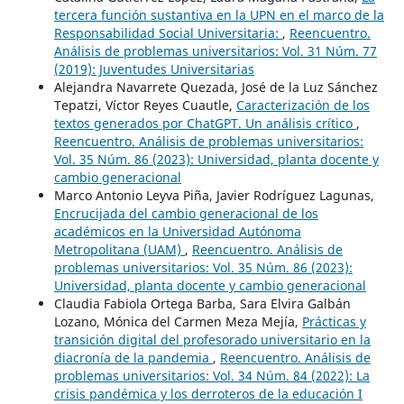
tercera función sustantiva en la UPN en el marco de la
Responsabilidad Social Universitaria:
,
Reencuentro.
Análisis de problemas universitarios: Vol. 31 Núm. 77
(2019): Juventudes Universitarias
Alejandra Navarrete Quezada, José de la Luz Sánchez
Tepatzi, Víctor Reyes Cuautle,
Caracterización de los
textos generados por ChatGPT. Un análisis crítico
,
Reencuentro. Análisis de problemas universitarios:
Vol. 35 Núm. 86 (2023): Universidad, planta docente y
cambio generacional
Marco Antonio Leyva Piña, Javier Rodríguez Lagunas,
Encrucijada del cambio generacional de los
académicos en la Universidad Autónoma
Metropolitana (UAM)
,
Reencuentro. Análisis de
problemas universitarios: Vol. 35 Núm. 86 (2023):
Universidad, planta docente y cambio generacional
Claudia Fabiola Ortega Barba, Sara Elvira Galbán
Lozano, Mónica del Carmen Meza Mejía,
Prácticas y
transición digital del profesorado universitario en la
diacronía de la pandemia
,
Reencuentro. Análisis de
problemas universitarios: Vol. 34 Núm. 84 (2022): La
crisis pandémica y los derroteros de la educación I