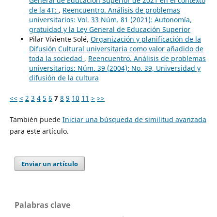
General de Educación Superior de 2021 en el contexto
de la 4T:
,
Reencuentro. Análisis de problemas
universitarios: Vol. 33 Núm. 81 (2021): Autonomía,
gratuidad y la Ley General de Educación Superior
Pilar Viviente Solé,
Organización y planificación de la
Difusión Cultural universitaria como valor añadido de
toda la sociedad
,
Reencuentro. Análisis de problemas
universitarios: Núm. 39 (2004): No. 39, Universidad y
difusión de la cultura
<<
<
2
3
4
5
6
7
8
9
10
11
>
>>
También puede
Iniciar una búsqueda de similitud avanzada
para este artículo.
Enviar un artículo
Palabras clave