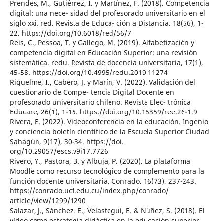
Prendes, M., Gutiérrez, I. y Martínez, F. (2018). Competencia
digital: una nece- sidad del profesorado universitario en el
siglo xxi. red. Revista de Educa- ción a Distancia. 18(56), 1-
22. https://doi.org/10.6018/red/56/7
Reis, C., Pessoa, T. y Gallego, M. (2019). Alfabetización y
competencia digital en Educación Superior: una revisión
sistemática. redu. Revista de docencia universitaria, 17(1),
45-58. https://doi.org/10.4995/redu.2019.11274
Riquelme, I., Cabero, J. y Marín, V. (2022). Validación del
cuestionario de Compe- tencia Digital Docente en
profesorado universitario chileno. Revista Elec- trónica
Educare, 26(1), 1-15. https://doi.org/10.15359/ree.26-1.9
Rivera, E. (2022). Videoconferencia en la educación. Ingenio
y conciencia boletín científico de la Escuela Superior Ciudad
Sahagún, 9(17), 30-34. https://doi.
org/10.29057/escs.v9i17.7726
Rivero, Y., Pastora, B. y Albuja, P. (2020). La plataforma
Moodle como recurso tecnológico de complemento para la
función docente universitaria. Conrado, 16(73), 237-243.
https://conrado.ucf.edu.cu/index.php/conrado/
article/view/1299/1290
Salazar, J., Sánchez, E., Velasteguí, E. & Núñez, S. (2018). El
vídeo como estrategia didáctica en la educación superior.