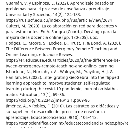
Guamán, V. y Espinoza, E. (2022). Aprendizaje basado en
problemas para el proceso de enseñanza aprendizaje.
Universidad y Sociedad, 14(2), 124-133.
https://rus.ucf.edu.cu/index.php/rus/article/view/2684
Guitert, M. (2020). La colaboración en red para docentes y
para estudiantes. En A. Sangrà (Coord.). Decálogo para la
mejora de la docencia online (pp. 180-205). uoc.
Hodges, C., Moore, S., Lockee, B., Trust, T. & Bond, A. (2020).
The Difference Between Emergency Remote Teaching and
Online Learning. educause Review.
https://er.educause.edu/articles/2020/3/the-difference-be-
tween-emergency-remote-teaching-and-online-learning
Ishartono, N., Nurcahyo, A., Waluyo, M., Prayitno, H. J. &
Hanifah, M. (2022). Inte- grating GeoGebra into the flipped
learning approach to improve students’ self-regulated
learning during the covid-19 pandemic. Journal on Mathe-
matics Education, 13(1), 69–86.
https://doi.org/10.22342/jme.v13i1.pp69-86
Jiménez, A., y Robles, F. (2016). Las estrategias didácticas y
su papel en el desarrollo del proceso de enseñanza
aprendizaje. Educateconciencia, 9(10), 106–113.
https://tecnocientifica.com.mx/educateconciencia/index.php/r