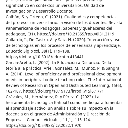
significativo en contextos universitarios. Unidad de
Investigación y Desarrollo Docente.
Galbán, S. y Ortega, C. (2021). Cualidades y competencias
del profesor universi- tario: la visión de los docentes. Revista
Panamericana de Pedagogía. Saberes y quehaceres del
pedagogo, (31). https://doi.org/10.21555/rpp.v0i31.2119
Gallardo, I., De Castro, A. y Saiz, H. (2020). Interacción y uso
de tecnologías en los procesos de enseñanza y aprendizaje.
Educatio Siglo xxi, 38(1), 119–138.
https://doi.org/10.6018/educatio.413441
García-Aretio, L. (2002). La Educación a Distancia. De la
teoría a la práctica. Ariel. González, M., Muñoz, P. & Sangra,
A. (2014). Level of proficiency and professional development
needs in peripheral online teaching roles. The International
Review of Research in Open and Distributed Learning, 15(6),
162-187. https://doi.org/10.19173/irrodl.v15i6.1771
Grávalos, M., Hernández, R. y Pérez, C. (2022). La
herramienta tecnológica Kahoot! como medio para fomentar
el aprendizaje activo: un análisis sobre su impacto en la
docencia en el grado de Administración y Dirección de
Empresas. Campus Virtuales, 11(1), 115-124.
https://doi.org/10.54988/ cv.2022.1.970