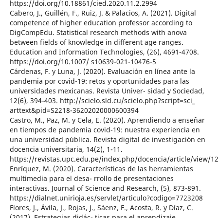
https://doi.org/10.18861/cied.2020.11.2.2994
Cabero, J., Guillén, F., Ruiz, J. & Palacios, A. (2021). Digital
competence of higher education professor according to
DigCompEdu. Statistical research methods with anova
between fields of knowledge in different age ranges.
Education and Information Technologies, (26), 4691-4708.
https://doi.org/10.1007/ s10639-021-10476-5
Cárdenas, F. y Luna, J. (2020). Evaluación en línea ante la
pandemia por covid-19: retos y oportunidades para las
universidades mexicanas. Revista Univer- sidad y Sociedad,
12(6), 394-403. http://scielo.sld.cu/scielo.php?script=sci_
arttext&pid=S2218-36202020000600394
Castro, M., Paz, M. y Cela, E. (2020). Aprendiendo a enseñar
en tiempos de pandemia covid-19: nuestra experiencia en
una universidad pública. Revista digital de investigación en
docencia universitaria, 14(2), 1-11.
https://revistas.upc.edu.pe/index.php/docencia/article/view/1
Enríquez, M. (2020). Características de las herramientas
multimedia para el desa- rrollo de presentaciones
interactivas. Journal of Science and Research, (5), 873-891.
https://dialnet.unirioja.es/servlet/articulo?codigo=7723208
Flores, J., Ávila, J., Rojas, J., Sáenz, F., Acosta, R. y Díaz, C.
(2017). Estrategias didác- ticas para el aprendizaje