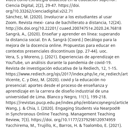
Ciencia Digital, 2(2), 29-47. https://doi.
org/10.33262/cienciadigital.v2i2.71
Sánchez, M. (2020). Involucrar a los estudiantes al usar
Zoom. Revista mexi- cana de bachillerato a distancia, 12(24).
http://dx.doi.org/10.22201/ cuaed.20074751e.2020.24.76818
Sangrà, A., (2020). Enseñar y aprender en línea: superando
la distancia social. En A. Sangrà (Coord.) Decálogo para la
mejora de la docencia online. Propuestas para educar en
contextos presenciales discontinuos (pp. 27-44). uoc.
Vera, S. y Moreno, J. (2021). Experiencias de aprendizaje en
YouTube, un análisis durante la pandemia de covid-19.
Revista de investigación educativa de la Rediech, 12, 1-15.
https://www.rediech.org/ojs/2017/index.php/ie_rie_rediech/ar
Vicente, C. y Diez, M. (2020). covid y la educación no
presencial: aportes desde el proceso de enseñanza y
aprendizaje en la carrera de diseño industrial de una
universidad de Lima. Blanco y Negro, 11(1), 199-218.
https://revistas.pucp.edu.pe/index.php/enblancoynegro/articl
Wang, J. & Chia, I. (2020). Engaging Students via Nearpod®
in Synchronous Online Teaching. Management Teaching
Review, 7(3). https://doi. org/10.1177/2379298120974959
Yacchirema, M., Trujillo, K., Barros, H. & Toalombo, E. (2021).