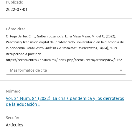
Publicado
2022-07-01
Cómo citar
Ortega Barba, C. F., Galbán Lozano, S. E., & Meza Mejía, M. del C. (2022).
Prácticas y transición digital del profesorado universitario en la diacronía de
la pandemia.
Reencuentro. Análisis De Problemas Universitarios
,
34
(84), 9–29.
Recuperado a partir de
https://reencuentro.xoc.uam.mx/index.php/reencuentro/article/view/1162
Más formatos de cita
Número
Vol. 34 Núm. 84 (2022): La crisis pandémica y los derroteros
de la educación I
Sección
Artículos