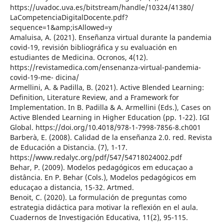
https://uvadoc.uva.es/bitstream/handle/10324/41380/
LaCompetenciaDigitalDocente.pdf?
sequence=1&amp;isAllowed=y
Amaluisa, A. (2021). Enseñanza virtual durante la pandemia
covid-19, revisión bibliográfica y su evaluación en
estudiantes de Medicina. Ocronos, 4(12).
https://revistamedica.com/ensenanza-virtual-pandemia-
covid-19-me- dicina/
Armellini, A. & Padilla, B. (2021). Active Blended Learning:
Definition, Literature Review, and a Framework for
Implementation. In B. Padilla & A. Armellini (Eds.), Cases on
Active Blended Learning in Higher Education (pp. 1-22). IGI
Global. https://doi.org/10.4018/978-1-7998-7856-8.ch001
Barberà, E. (2008). Calidad de la enseñanza 2.0. red. Revista
de Educación a Distancia. (7), 1-17.
https://www.redalyc.org/pdf/547/54718024002.pdf
Behar, P. (2009). Modelos pedagógicos em educaçao a
distância. En P. Behar (Cols.), Modelos pedagógicos em
educaçao a distancia, 15-32. Artmed.
Benoit, C. (2020). La formulación de preguntas como
estrategia didáctica para motivar la reflexión en el aula.
Cuadernos de Investigación Educativa, 11(2), 95-115.