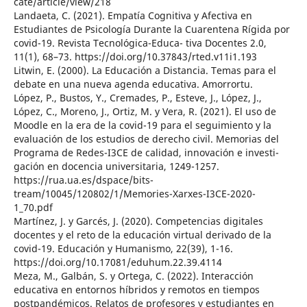
cate/article/view/218
Landaeta, C. (2021). Empatía Cognitiva y Afectiva en
Estudiantes de Psicología Durante la Cuarentena Rígida por
covid-19. Revista Tecnológica-Educa- tiva Docentes 2.0,
11(1), 68–73. https://doi.org/10.37843/rted.v11i1.193
Litwin, E. (2000). La Educación a Distancia. Temas para el
debate en una nueva agenda educativa. Amorrortu.
López, P., Bustos, Y., Cremades, P., Esteve, J., López, J.,
López, C., Moreno, J., Ortiz, M. y Vera, R. (2021). El uso de
Moodle en la era de la covid-19 para el seguimiento y la
evaluación de los estudios de derecho civil. Memorias del
Programa de Redes-I3CE de calidad, innovación e investi-
gación en docencia universitaria, 1249-1257.
https://rua.ua.es/dspace/bits-
tream/10045/120802/1/Memories-Xarxes-I3CE-2020-
1_70.pdf
Martínez, J. y Garcés, J. (2020). Competencias digitales
docentes y el reto de la educación virtual derivado de la
covid-19. Educación y Humanismo, 22(39), 1-16.
https://doi.org/10.17081/eduhum.22.39.4114
Meza, M., Galbán, S. y Ortega, C. (2022). Interacción
educativa en entornos híbridos y remotos en tiempos
postpandémicos. Relatos de profesores y estudiantes en