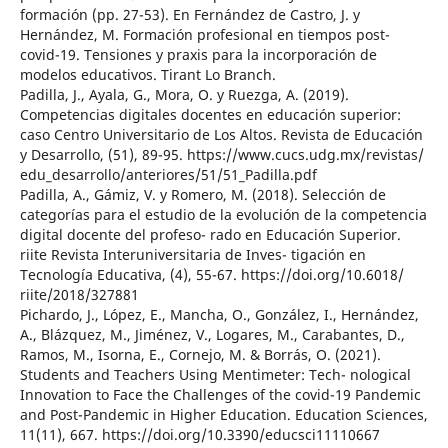
formación (pp. 27-53). En Fernández de Castro, J. y
Hernández, M. Formación profesional en tiempos post-
covid-19. Tensiones y praxis para la incorporación de
modelos educativos. Tirant Lo Branch.
Padilla, J., Ayala, G., Mora, O. y Ruezga, A. (2019).
Competencias digitales docentes en educación superior:
caso Centro Universitario de Los Altos. Revista de Educación
y Desarrollo, (51), 89-95. https://www.cucs.udg.mx/revistas/
edu_desarrollo/anteriores/51/51_Padilla.pdf
Padilla, A., Gámiz, V. y Romero, M. (2018). Selección de
categorías para el estudio de la evolución de la competencia
digital docente del profeso- rado en Educación Superior.
riite Revista Interuniversitaria de Inves- tigación en
Tecnología Educativa, (4), 55-67. https://doi.org/10.6018/
riite/2018/327881
Pichardo, J., López, E., Mancha, O., González, I., Hernández,
A., Blázquez, M., Jiménez, V., Logares, M., Carabantes, D.,
Ramos, M., Isorna, E., Cornejo, M. & Borrás, O. (2021).
Students and Teachers Using Mentimeter: Tech- nological
Innovation to Face the Challenges of the covid-19 Pandemic
and Post-Pandemic in Higher Education. Education Sciences,
11(11), 667. https://doi.org/10.3390/educsci11110667