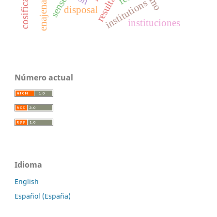
enajenación
sense
institutions
disposal
instituciones
Número actual
Idioma
English
Español (España)