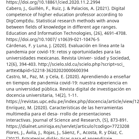
https://doi.org/10.18861/cied.2020.11.2.2994
Cabero, J., Guillén, F., Ruiz, J. & Palacios, A. (2021). Digital
competence of higher education professor according to
DigCompEdu. Statistical research methods with anova
between fields of knowledge in different age ranges.
Education and Information Technologies, (26), 4691-4708.
https://doi.org/10.1007/ s10639-021-10476-5
Cárdenas, F. y Luna, J. (2020). Evaluación en línea ante la
pandemia por covid-19: retos y oportunidades para las
universidades mexicanas. Revista Univer- sidad y Sociedad,
12(6), 394-403. http://scielo.sld.cu/scielo.php?script=sci_
arttext&pid=S2218-36202020000600394
Castro, M., Paz, M. y Cela, E. (2020). Aprendiendo a enseñar
en tiempos de pandemia covid-19: nuestra experiencia en
una universidad pública. Revista digital de investigación en
docencia universitaria, 14(2), 1-11.
https://revistas.upc.edu.pe/index.php/docencia/article/view/1
Enríquez, M. (2020). Características de las herramientas
multimedia para el desa- rrollo de presentaciones
interactivas. Journal of Science and Research, (5), 873-891.
https://dialnet.unirioja.es/servlet/articulo?codigo=7723208
Flores, J., Ávila, J., Rojas, J., Sáenz, F., Acosta, R. y Díaz, C.
(2017). Estrategias didác- ticas para el aprendizaje