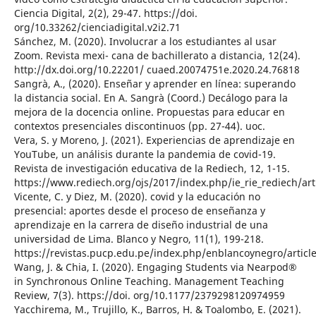
Ciencia Digital, 2(2), 29-47. https://doi.
org/10.33262/cienciadigital.v2i2.71
Sánchez, M. (2020). Involucrar a los estudiantes al usar
Zoom. Revista mexi- cana de bachillerato a distancia, 12(24).
http://dx.doi.org/10.22201/ cuaed.20074751e.2020.24.76818
Sangrà, A., (2020). Enseñar y aprender en línea: superando
la distancia social. En A. Sangrà (Coord.) Decálogo para la
mejora de la docencia online. Propuestas para educar en
contextos presenciales discontinuos (pp. 27-44). uoc.
Vera, S. y Moreno, J. (2021). Experiencias de aprendizaje en
YouTube, un análisis durante la pandemia de covid-19.
Revista de investigación educativa de la Rediech, 12, 1-15.
https://www.rediech.org/ojs/2017/index.php/ie_rie_rediech/ar
Vicente, C. y Diez, M. (2020). covid y la educación no
presencial: aportes desde el proceso de enseñanza y
aprendizaje en la carrera de diseño industrial de una
universidad de Lima. Blanco y Negro, 11(1), 199-218.
https://revistas.pucp.edu.pe/index.php/enblancoynegro/articl
Wang, J. & Chia, I. (2020). Engaging Students via Nearpod®
in Synchronous Online Teaching. Management Teaching
Review, 7(3). https://doi. org/10.1177/2379298120974959
Yacchirema, M., Trujillo, K., Barros, H. & Toalombo, E. (2021).