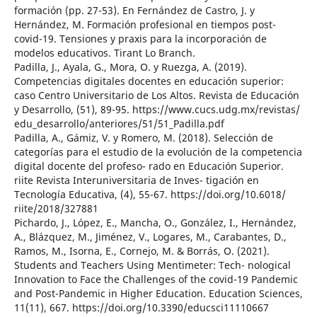
formación (pp. 27-53). En Fernández de Castro, J. y
Hernández, M. Formación profesional en tiempos post-
covid-19. Tensiones y praxis para la incorporación de
modelos educativos. Tirant Lo Branch.
Padilla, J., Ayala, G., Mora, O. y Ruezga, A. (2019).
Competencias digitales docentes en educación superior:
caso Centro Universitario de Los Altos. Revista de Educación
y Desarrollo, (51), 89-95. https://www.cucs.udg.mx/revistas/
edu_desarrollo/anteriores/51/51_Padilla.pdf
Padilla, A., Gámiz, V. y Romero, M. (2018). Selección de
categorías para el estudio de la evolución de la competencia
digital docente del profeso- rado en Educación Superior.
riite Revista Interuniversitaria de Inves- tigación en
Tecnología Educativa, (4), 55-67. https://doi.org/10.6018/
riite/2018/327881
Pichardo, J., López, E., Mancha, O., González, I., Hernández,
A., Blázquez, M., Jiménez, V., Logares, M., Carabantes, D.,
Ramos, M., Isorna, E., Cornejo, M. & Borrás, O. (2021).
Students and Teachers Using Mentimeter: Tech- nological
Innovation to Face the Challenges of the covid-19 Pandemic
and Post-Pandemic in Higher Education. Education Sciences,
11(11), 667. https://doi.org/10.3390/educsci11110667