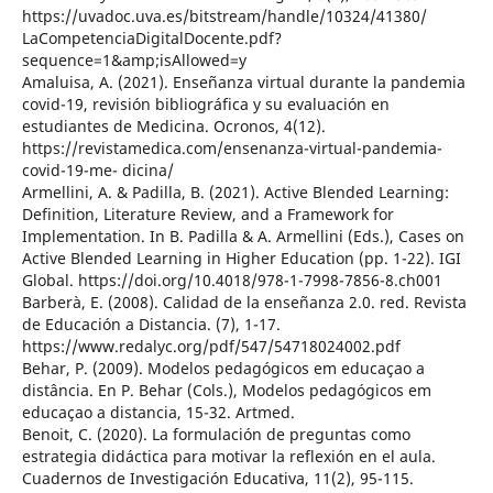
https://uvadoc.uva.es/bitstream/handle/10324/41380/
LaCompetenciaDigitalDocente.pdf?
sequence=1&amp;isAllowed=y
Amaluisa, A. (2021). Enseñanza virtual durante la pandemia
covid-19, revisión bibliográfica y su evaluación en
estudiantes de Medicina. Ocronos, 4(12).
https://revistamedica.com/ensenanza-virtual-pandemia-
covid-19-me- dicina/
Armellini, A. & Padilla, B. (2021). Active Blended Learning:
Definition, Literature Review, and a Framework for
Implementation. In B. Padilla & A. Armellini (Eds.), Cases on
Active Blended Learning in Higher Education (pp. 1-22). IGI
Global. https://doi.org/10.4018/978-1-7998-7856-8.ch001
Barberà, E. (2008). Calidad de la enseñanza 2.0. red. Revista
de Educación a Distancia. (7), 1-17.
https://www.redalyc.org/pdf/547/54718024002.pdf
Behar, P. (2009). Modelos pedagógicos em educaçao a
distância. En P. Behar (Cols.), Modelos pedagógicos em
educaçao a distancia, 15-32. Artmed.
Benoit, C. (2020). La formulación de preguntas como
estrategia didáctica para motivar la reflexión en el aula.
Cuadernos de Investigación Educativa, 11(2), 95-115.