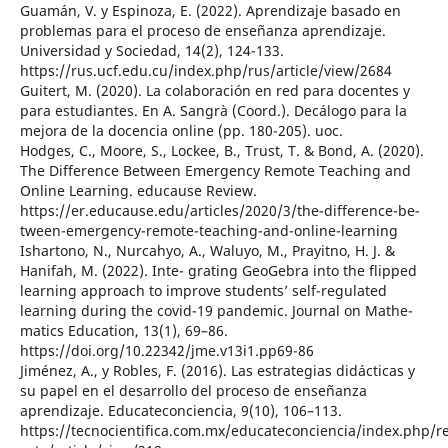
Guamán, V. y Espinoza, E. (2022). Aprendizaje basado en
problemas para el proceso de enseñanza aprendizaje.
Universidad y Sociedad, 14(2), 124-133.
https://rus.ucf.edu.cu/index.php/rus/article/view/2684
Guitert, M. (2020). La colaboración en red para docentes y
para estudiantes. En A. Sangrà (Coord.). Decálogo para la
mejora de la docencia online (pp. 180-205). uoc.
Hodges, C., Moore, S., Lockee, B., Trust, T. & Bond, A. (2020).
The Difference Between Emergency Remote Teaching and
Online Learning. educause Review.
https://er.educause.edu/articles/2020/3/the-difference-be-
tween-emergency-remote-teaching-and-online-learning
Ishartono, N., Nurcahyo, A., Waluyo, M., Prayitno, H. J. &
Hanifah, M. (2022). Inte- grating GeoGebra into the flipped
learning approach to improve students’ self-regulated
learning during the covid-19 pandemic. Journal on Mathe-
matics Education, 13(1), 69–86.
https://doi.org/10.22342/jme.v13i1.pp69-86
Jiménez, A., y Robles, F. (2016). Las estrategias didácticas y
su papel en el desarrollo del proceso de enseñanza
aprendizaje. Educateconciencia, 9(10), 106–113.
https://tecnocientifica.com.mx/educateconciencia/index.php/r