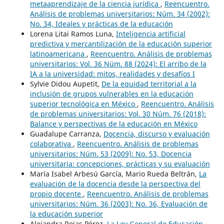
metaaprendizaje de la ciencia jurídica
,
Reencuentro.
Análisis de problemas universitarios: Núm. 34 (2002):
No. 34, Ideales y prácticas de la educación
Lorena Litai Ramos Luna,
Inteligencia artificial
predictiva y mercantilización de la educación superior
latinoamericana
,
Reencuentro. Análisis de problemas
universitarios: Vol. 36 Núm. 88 (2024): El arribo de la
IA a la universidad: mitos, realidades y desafíos I
Sylvie Didou Aupetit,
De la equidad territorial a la
inclusión de grupos vulnerables en la educación
superior tecnológica en México
,
Reencuentro. Análisis
de problemas universitarios: Vol. 30 Núm. 76 (2018):
Balance y perspectivas de la educación en México
Guadalupe Carranza,
Docencia, discurso y evaluación
colaborativa
,
Reencuentro. Análisis de problemas
universitarios: Núm. 53 (2009): No. 53, Docencia
universitaria: concepciones, prácticas y su evaluación
María Isabel Arbesú García, Mario Rueda Beltrán,
La
evaluación de la docencia desde la perspectiva del
propio docente
,
Reencuentro. Análisis de problemas
universitarios: Núm. 36 (2003): No. 36, Evaluación de
la educación superior
Alejandra Rojas Pérez,
La Ley General de Educación