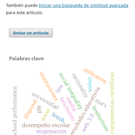
También puede
Iniciar una búsqueda de similitud avanzada
para este artículo.
Enviar un artículo
Palabras clave
reification
instituciones
social inequality
racionality
competencias científicas
weber
lms
resultados educativos
school performance
universidad
media
fetichismo
marx
disposal
institutions
ple
sense
fetish
web 3.0
desempeño escolar
enajenación