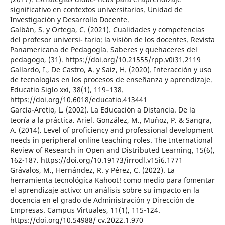
significativo en contextos universitarios. Unidad de
Investigación y Desarrollo Docente.
Galbán, S. y Ortega, C. (2021). Cualidades y competencias
del profesor universi- tario: la visión de los docentes. Revista
Panamericana de Pedagogía. Saberes y quehaceres del
pedagogo, (31). https://doi.org/10.21555/rpp.v0i31.2119
Gallardo, I., De Castro, A. y Saiz, H. (2020). Interacción y uso
de tecnologías en los procesos de enseñanza y aprendizaje.
Educatio Siglo xxi, 38(1), 119–138.
https://doi.org/10.6018/educatio.413441
García-Aretio, L. (2002). La Educación a Distancia. De la
teoría a la práctica. Ariel. González, M., Muñoz, P. & Sangra,
A. (2014). Level of proficiency and professional development
needs in peripheral online teaching roles. The International
Review of Research in Open and Distributed Learning, 15(6),
162-187. https://doi.org/10.19173/irrodl.v15i6.1771
Grávalos, M., Hernández, R. y Pérez, C. (2022). La
herramienta tecnológica Kahoot! como medio para fomentar
el aprendizaje activo: un análisis sobre su impacto en la
docencia en el grado de Administración y Dirección de
Empresas. Campus Virtuales, 11(1), 115-124.
https://doi.org/10.54988/ cv.2022.1.970