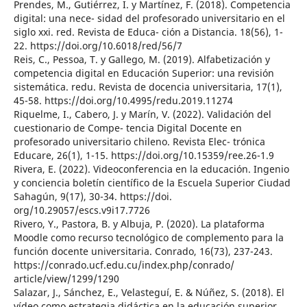
Prendes, M., Gutiérrez, I. y Martínez, F. (2018). Competencia
digital: una nece- sidad del profesorado universitario en el
siglo xxi. red. Revista de Educa- ción a Distancia. 18(56), 1-
22. https://doi.org/10.6018/red/56/7
Reis, C., Pessoa, T. y Gallego, M. (2019). Alfabetización y
competencia digital en Educación Superior: una revisión
sistemática. redu. Revista de docencia universitaria, 17(1),
45-58. https://doi.org/10.4995/redu.2019.11274
Riquelme, I., Cabero, J. y Marín, V. (2022). Validación del
cuestionario de Compe- tencia Digital Docente en
profesorado universitario chileno. Revista Elec- trónica
Educare, 26(1), 1-15. https://doi.org/10.15359/ree.26-1.9
Rivera, E. (2022). Videoconferencia en la educación. Ingenio
y conciencia boletín científico de la Escuela Superior Ciudad
Sahagún, 9(17), 30-34. https://doi.
org/10.29057/escs.v9i17.7726
Rivero, Y., Pastora, B. y Albuja, P. (2020). La plataforma
Moodle como recurso tecnológico de complemento para la
función docente universitaria. Conrado, 16(73), 237-243.
https://conrado.ucf.edu.cu/index.php/conrado/
article/view/1299/1290
Salazar, J., Sánchez, E., Velasteguí, E. & Núñez, S. (2018). El
vídeo como estrategia didáctica en la educación superior.