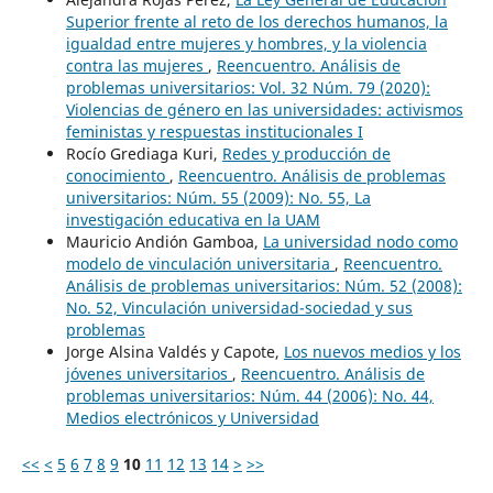
Superior frente al reto de los derechos humanos, la
igualdad entre mujeres y hombres, y la violencia
contra las mujeres
,
Reencuentro. Análisis de
problemas universitarios: Vol. 32 Núm. 79 (2020):
Violencias de género en las universidades: activismos
feministas y respuestas institucionales I
Rocío Grediaga Kuri,
Redes y producción de
conocimiento
,
Reencuentro. Análisis de problemas
universitarios: Núm. 55 (2009): No. 55, La
investigación educativa en la UAM
Mauricio Andión Gamboa,
La universidad nodo como
modelo de vinculación universitaria
,
Reencuentro.
Análisis de problemas universitarios: Núm. 52 (2008):
No. 52, Vinculación universidad-sociedad y sus
problemas
Jorge Alsina Valdés y Capote,
Los nuevos medios y los
jóvenes universitarios
,
Reencuentro. Análisis de
problemas universitarios: Núm. 44 (2006): No. 44,
Medios electrónicos y Universidad
<<
<
5
6
7
8
9
10
11
12
13
14
>
>>