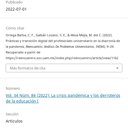
Publicado
2022-07-01
Cómo citar
Ortega Barba, C. F., Galbán Lozano, S. E., & Meza Mejía, M. del C. (2022).
Prácticas y transición digital del profesorado universitario en la diacronía de
la pandemia.
Reencuentro. Análisis De Problemas Universitarios
,
34
(84), 9–29.
Recuperado a partir de
https://reencuentro.xoc.uam.mx/index.php/reencuentro/article/view/1162
Más formatos de cita
Número
Vol. 34 Núm. 84 (2022): La crisis pandémica y los derroteros
de la educación I
Sección
Artículos