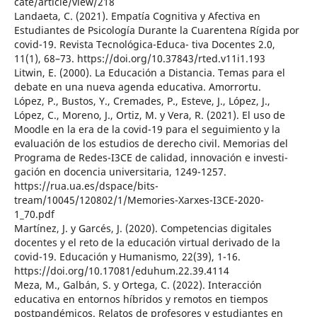
cate/article/view/218
Landaeta, C. (2021). Empatía Cognitiva y Afectiva en
Estudiantes de Psicología Durante la Cuarentena Rígida por
covid-19. Revista Tecnológica-Educa- tiva Docentes 2.0,
11(1), 68–73. https://doi.org/10.37843/rted.v11i1.193
Litwin, E. (2000). La Educación a Distancia. Temas para el
debate en una nueva agenda educativa. Amorrortu.
López, P., Bustos, Y., Cremades, P., Esteve, J., López, J.,
López, C., Moreno, J., Ortiz, M. y Vera, R. (2021). El uso de
Moodle en la era de la covid-19 para el seguimiento y la
evaluación de los estudios de derecho civil. Memorias del
Programa de Redes-I3CE de calidad, innovación e investi-
gación en docencia universitaria, 1249-1257.
https://rua.ua.es/dspace/bits-
tream/10045/120802/1/Memories-Xarxes-I3CE-2020-
1_70.pdf
Martínez, J. y Garcés, J. (2020). Competencias digitales
docentes y el reto de la educación virtual derivado de la
covid-19. Educación y Humanismo, 22(39), 1-16.
https://doi.org/10.17081/eduhum.22.39.4114
Meza, M., Galbán, S. y Ortega, C. (2022). Interacción
educativa en entornos híbridos y remotos en tiempos
postpandémicos. Relatos de profesores y estudiantes en