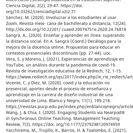
Ciencia Digital, 2(2), 29-47. https://doi.
org/10.33262/cienciadigital.v2i2.71
Sánchez, M. (2020). Involucrar a los estudiantes al usar
Zoom. Revista mexi- cana de bachillerato a distancia, 12(24).
http://dx.doi.org/10.22201/ cuaed.20074751e.2020.24.76818
Sangrà, A., (2020). Enseñar y aprender en línea: superando
la distancia social. En A. Sangrà (Coord.) Decálogo para la
mejora de la docencia online. Propuestas para educar en
contextos presenciales discontinuos (pp. 27-44). uoc.
Vera, S. y Moreno, J. (2021). Experiencias de aprendizaje en
YouTube, un análisis durante la pandemia de covid-19.
Revista de investigación educativa de la Rediech, 12, 1-15.
https://www.rediech.org/ojs/2017/index.php/ie_rie_rediech/ar
Vicente, C. y Diez, M. (2020). covid y la educación no
presencial: aportes desde el proceso de enseñanza y
aprendizaje en la carrera de diseño industrial de una
universidad de Lima. Blanco y Negro, 11(1), 199-218.
https://revistas.pucp.edu.pe/index.php/enblancoynegro/articl
Wang, J. & Chia, I. (2020). Engaging Students via Nearpod®
in Synchronous Online Teaching. Management Teaching
Review, 7(3). https://doi. org/10.1177/2379298120974959
Yacchirema, M., Trujillo, K., Barros, H. & Toalombo, E. (2021).