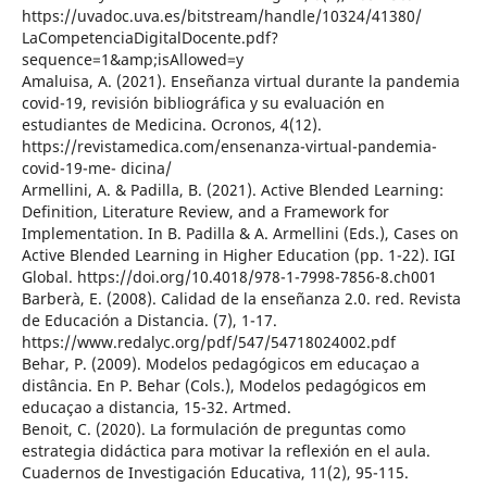
https://uvadoc.uva.es/bitstream/handle/10324/41380/
LaCompetenciaDigitalDocente.pdf?
sequence=1&amp;isAllowed=y
Amaluisa, A. (2021). Enseñanza virtual durante la pandemia
covid-19, revisión bibliográfica y su evaluación en
estudiantes de Medicina. Ocronos, 4(12).
https://revistamedica.com/ensenanza-virtual-pandemia-
covid-19-me- dicina/
Armellini, A. & Padilla, B. (2021). Active Blended Learning:
Definition, Literature Review, and a Framework for
Implementation. In B. Padilla & A. Armellini (Eds.), Cases on
Active Blended Learning in Higher Education (pp. 1-22). IGI
Global. https://doi.org/10.4018/978-1-7998-7856-8.ch001
Barberà, E. (2008). Calidad de la enseñanza 2.0. red. Revista
de Educación a Distancia. (7), 1-17.
https://www.redalyc.org/pdf/547/54718024002.pdf
Behar, P. (2009). Modelos pedagógicos em educaçao a
distância. En P. Behar (Cols.), Modelos pedagógicos em
educaçao a distancia, 15-32. Artmed.
Benoit, C. (2020). La formulación de preguntas como
estrategia didáctica para motivar la reflexión en el aula.
Cuadernos de Investigación Educativa, 11(2), 95-115.