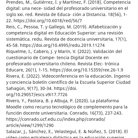
Prendes, M., Gutiérrez, I. y Martínez, F. (2018). Competencia
digital: una nece- sidad del profesorado universitario en el
siglo xxi. red. Revista de Educa- ción a Distancia. 18(56), 1-
22. https://doi.org/10.6018/red/56/7
Reis, C., Pessoa, T. y Gallego, M. (2019). Alfabetización y
competencia digital en Educación Superior: una revisión
sistemática. redu. Revista de docencia universitaria, 17(1),
45-58. https://doi.org/10.4995/redu.2019.11274
Riquelme, I., Cabero, J. y Marín, V. (2022). Validación del
cuestionario de Compe- tencia Digital Docente en
profesorado universitario chileno. Revista Elec- trónica
Educare, 26(1), 1-15. https://doi.org/10.15359/ree.26-1.9
Rivera, E. (2022). Videoconferencia en la educación. Ingenio
y conciencia boletín científico de la Escuela Superior Ciudad
Sahagún, 9(17), 30-34. https://doi.
org/10.29057/escs.v9i17.7726
Rivero, Y., Pastora, B. y Albuja, P. (2020). La plataforma
Moodle como recurso tecnológico de complemento para la
función docente universitaria. Conrado, 16(73), 237-243.
https://conrado.ucf.edu.cu/index.php/conrado/
article/view/1299/1290
Salazar, J., Sánchez, E., Velasteguí, E. & Núñez, S. (2018). El
vídeo como estrategia didáctica en la educación superior.