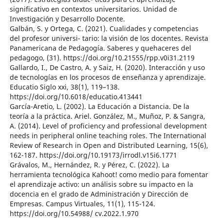
significativo en contextos universitarios. Unidad de
Investigación y Desarrollo Docente.
Galbán, S. y Ortega, C. (2021). Cualidades y competencias
del profesor universi- tario: la visión de los docentes. Revista
Panamericana de Pedagogía. Saberes y quehaceres del
pedagogo, (31). https://doi.org/10.21555/rpp.v0i31.2119
Gallardo, I., De Castro, A. y Saiz, H. (2020). Interacción y uso
de tecnologías en los procesos de enseñanza y aprendizaje.
Educatio Siglo xxi, 38(1), 119–138.
https://doi.org/10.6018/educatio.413441
García-Aretio, L. (2002). La Educación a Distancia. De la
teoría a la práctica. Ariel. González, M., Muñoz, P. & Sangra,
A. (2014). Level of proficiency and professional development
needs in peripheral online teaching roles. The International
Review of Research in Open and Distributed Learning, 15(6),
162-187. https://doi.org/10.19173/irrodl.v15i6.1771
Grávalos, M., Hernández, R. y Pérez, C. (2022). La
herramienta tecnológica Kahoot! como medio para fomentar
el aprendizaje activo: un análisis sobre su impacto en la
docencia en el grado de Administración y Dirección de
Empresas. Campus Virtuales, 11(1), 115-124.
https://doi.org/10.54988/ cv.2022.1.970