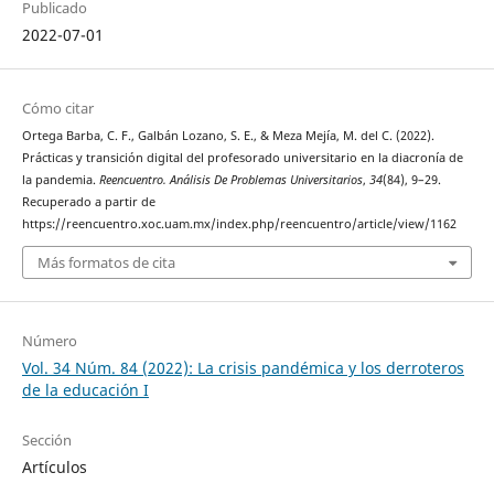
Publicado
2022-07-01
Cómo citar
Ortega Barba, C. F., Galbán Lozano, S. E., & Meza Mejía, M. del C. (2022).
Prácticas y transición digital del profesorado universitario en la diacronía de
la pandemia.
Reencuentro. Análisis De Problemas Universitarios
,
34
(84), 9–29.
Recuperado a partir de
https://reencuentro.xoc.uam.mx/index.php/reencuentro/article/view/1162
Más formatos de cita
Número
Vol. 34 Núm. 84 (2022): La crisis pandémica y los derroteros
de la educación I
Sección
Artículos