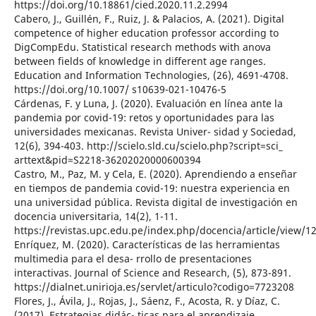
https://doi.org/10.18861/cied.2020.11.2.2994
Cabero, J., Guillén, F., Ruiz, J. & Palacios, A. (2021). Digital
competence of higher education professor according to
DigCompEdu. Statistical research methods with anova
between fields of knowledge in different age ranges.
Education and Information Technologies, (26), 4691-4708.
https://doi.org/10.1007/ s10639-021-10476-5
Cárdenas, F. y Luna, J. (2020). Evaluación en línea ante la
pandemia por covid-19: retos y oportunidades para las
universidades mexicanas. Revista Univer- sidad y Sociedad,
12(6), 394-403. http://scielo.sld.cu/scielo.php?script=sci_
arttext&pid=S2218-36202020000600394
Castro, M., Paz, M. y Cela, E. (2020). Aprendiendo a enseñar
en tiempos de pandemia covid-19: nuestra experiencia en
una universidad pública. Revista digital de investigación en
docencia universitaria, 14(2), 1-11.
https://revistas.upc.edu.pe/index.php/docencia/article/view/1
Enríquez, M. (2020). Características de las herramientas
multimedia para el desa- rrollo de presentaciones
interactivas. Journal of Science and Research, (5), 873-891.
https://dialnet.unirioja.es/servlet/articulo?codigo=7723208
Flores, J., Ávila, J., Rojas, J., Sáenz, F., Acosta, R. y Díaz, C.
(2017). Estrategias didác- ticas para el aprendizaje