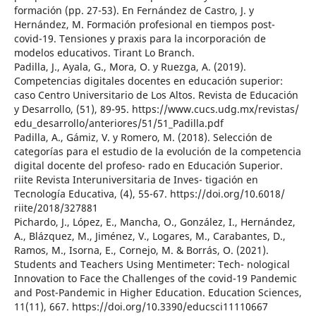
formación (pp. 27-53). En Fernández de Castro, J. y
Hernández, M. Formación profesional en tiempos post-
covid-19. Tensiones y praxis para la incorporación de
modelos educativos. Tirant Lo Branch.
Padilla, J., Ayala, G., Mora, O. y Ruezga, A. (2019).
Competencias digitales docentes en educación superior:
caso Centro Universitario de Los Altos. Revista de Educación
y Desarrollo, (51), 89-95. https://www.cucs.udg.mx/revistas/
edu_desarrollo/anteriores/51/51_Padilla.pdf
Padilla, A., Gámiz, V. y Romero, M. (2018). Selección de
categorías para el estudio de la evolución de la competencia
digital docente del profeso- rado en Educación Superior.
riite Revista Interuniversitaria de Inves- tigación en
Tecnología Educativa, (4), 55-67. https://doi.org/10.6018/
riite/2018/327881
Pichardo, J., López, E., Mancha, O., González, I., Hernández,
A., Blázquez, M., Jiménez, V., Logares, M., Carabantes, D.,
Ramos, M., Isorna, E., Cornejo, M. & Borrás, O. (2021).
Students and Teachers Using Mentimeter: Tech- nological
Innovation to Face the Challenges of the covid-19 Pandemic
and Post-Pandemic in Higher Education. Education Sciences,
11(11), 667. https://doi.org/10.3390/educsci11110667