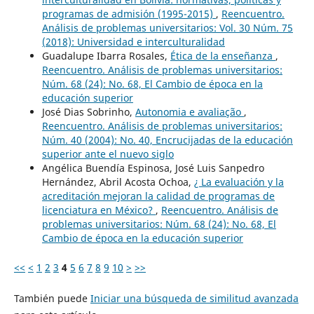
programas de admisión (1995-2015)
,
Reencuentro.
Análisis de problemas universitarios: Vol. 30 Núm. 75
(2018): Universidad e interculturalidad
Guadalupe Ibarra Rosales,
Ética de la enseñanza
,
Reencuentro. Análisis de problemas universitarios:
Núm. 68 (24): No. 68, El Cambio de época en la
educación superior
José Dias Sobrinho,
Autonomia e avaliação
,
Reencuentro. Análisis de problemas universitarios:
Núm. 40 (2004): No. 40, Encrucijadas de la educación
superior ante el nuevo siglo
Angélica Buendía Espinosa, José Luis Sanpedro
Hernández, Abril Acosta Ochoa,
¿ La evaluación y la
acreditación mejoran la calidad de programas de
licenciatura en México?
,
Reencuentro. Análisis de
problemas universitarios: Núm. 68 (24): No. 68, El
Cambio de época en la educación superior
<<
<
1
2
3
4
5
6
7
8
9
10
>
>>
También puede
Iniciar una búsqueda de similitud avanzada