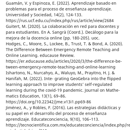
Guamán, V. y Espinoza, E. (2022). Aprendizaje basado en
problemas para el proceso de enseñanza aprendizaje.
Universidad y Sociedad, 14(2), 124-133.
https://rus.ucf.edu.cu/index.php/rus/article/view/2684
Guitert, M. (2020). La colaboración en red para docentes y
para estudiantes. En A. Sangrà (Coord.). Decálogo para la
mejora de la docencia online (pp. 180-205). uoc.
Hodges, C., Moore, S., Lockee, B., Trust, T. & Bond, A. (2020).
The Difference Between Emergency Remote Teaching and
Online Learning. educause Review.
https://er.educause.edu/articles/2020/3/the-difference-be-
tween-emergency-remote-teaching-and-online-learning
Ishartono, N., Nurcahyo, A., Waluyo, M., Prayitno, H. J. &
Hanifah, M. (2022). Inte- grating GeoGebra into the flipped
learning approach to improve students’ self-regulated
learning during the covid-19 pandemic. Journal on Mathe-
matics Education, 13(1), 69–86.
https://doi.org/10.22342/jme.v13i1.pp69-86
Jiménez, A., y Robles, F. (2016). Las estrategias didácticas y
su papel en el desarrollo del proceso de enseñanza
aprendizaje. Educateconciencia, 9(10), 106–113.
https://tecnocientifica.com.mx/educateconciencia/index.php/r