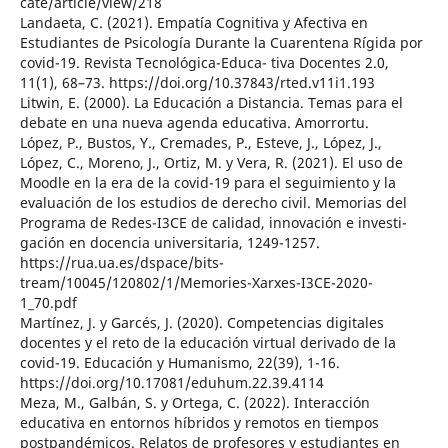
cate/article/view/218
Landaeta, C. (2021). Empatía Cognitiva y Afectiva en
Estudiantes de Psicología Durante la Cuarentena Rígida por
covid-19. Revista Tecnológica-Educa- tiva Docentes 2.0,
11(1), 68–73. https://doi.org/10.37843/rted.v11i1.193
Litwin, E. (2000). La Educación a Distancia. Temas para el
debate en una nueva agenda educativa. Amorrortu.
López, P., Bustos, Y., Cremades, P., Esteve, J., López, J.,
López, C., Moreno, J., Ortiz, M. y Vera, R. (2021). El uso de
Moodle en la era de la covid-19 para el seguimiento y la
evaluación de los estudios de derecho civil. Memorias del
Programa de Redes-I3CE de calidad, innovación e investi-
gación en docencia universitaria, 1249-1257.
https://rua.ua.es/dspace/bits-
tream/10045/120802/1/Memories-Xarxes-I3CE-2020-
1_70.pdf
Martínez, J. y Garcés, J. (2020). Competencias digitales
docentes y el reto de la educación virtual derivado de la
covid-19. Educación y Humanismo, 22(39), 1-16.
https://doi.org/10.17081/eduhum.22.39.4114
Meza, M., Galbán, S. y Ortega, C. (2022). Interacción
educativa en entornos híbridos y remotos en tiempos
postpandémicos. Relatos de profesores y estudiantes en