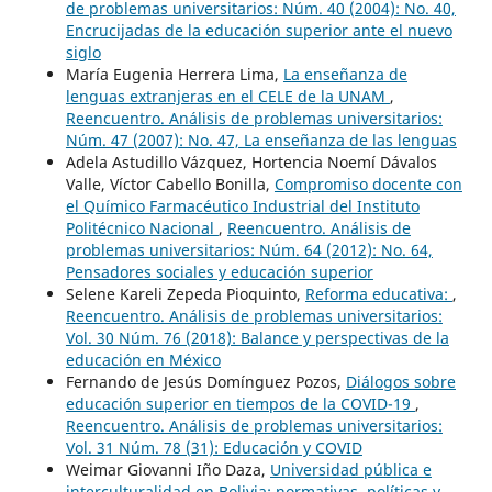
de problemas universitarios: Núm. 40 (2004): No. 40,
Encrucijadas de la educación superior ante el nuevo
siglo
María Eugenia Herrera Lima,
La enseñanza de
lenguas extranjeras en el CELE de la UNAM
,
Reencuentro. Análisis de problemas universitarios:
Núm. 47 (2007): No. 47, La enseñanza de las lenguas
Adela Astudillo Vázquez, Hortencia Noemí Dávalos
Valle, Víctor Cabello Bonilla,
Compromiso docente con
el Químico Farmacéutico Industrial del Instituto
Politécnico Nacional
,
Reencuentro. Análisis de
problemas universitarios: Núm. 64 (2012): No. 64,
Pensadores sociales y educación superior
Selene Kareli Zepeda Pioquinto,
Reforma educativa:
,
Reencuentro. Análisis de problemas universitarios:
Vol. 30 Núm. 76 (2018): Balance y perspectivas de la
educación en México
Fernando de Jesús Domínguez Pozos,
Diálogos sobre
educación superior en tiempos de la COVID-19
,
Reencuentro. Análisis de problemas universitarios:
Vol. 31 Núm. 78 (31): Educación y COVID
Weimar Giovanni Iño Daza,
Universidad pública e
interculturalidad en Bolivia: normativas, políticas y