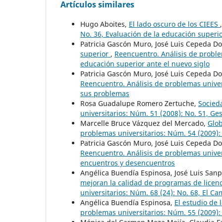
Artículos similares
Hugo Aboites,
El lado oscuro de los CIEES
No. 36, Evaluación de la educación superi
Patricia Gascón Muro, José Luis Cepeda D
superior
,
Reencuentro. Análisis de proble
educación superior ante el nuevo siglo
Patricia Gascón Muro, José Luis Cepeda D
Reencuentro. Análisis de problemas univer
sus problemas
Rosa Guadalupe Romero Zertuche,
Socied
universitarios: Núm. 51 (2008): No. 51, Ge
Marcelle Bruce Vázquez del Mercado,
Glob
problemas universitarios: Núm. 54 (2009): 
Patricia Gascón Muro, José Luis Cepeda D
Reencuentro. Análisis de problemas univers
encuentros y desencuentros
Angélica Buendía Espinosa, José Luis San
mejoran la calidad de programas de licen
universitarios: Núm. 68 (24): No. 68, El C
Angélica Buendía Espinosa,
El estudio de
problemas universitarios: Núm. 55 (2009):