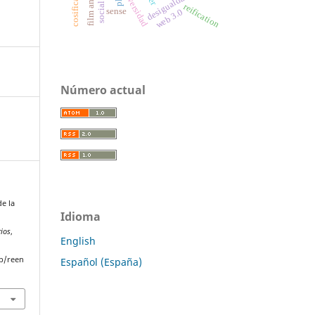
desigualdad social
universidad
ple
reification
sense
web 3.0
Número actual
de la
Idioma
rios
,
English
p/reen
Español (España)