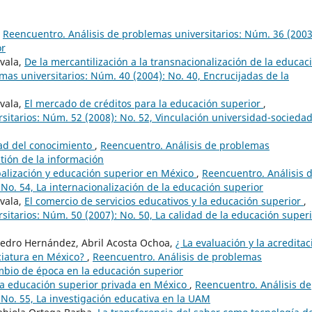
,
Reencuentro. Análisis de problemas universitarios: Núm. 36 (2003
or
ovala,
De la mercantilización a la transnacionalización de la educac
mas universitarios: Núm. 40 (2004): No. 40, Encrucijadas de la
ovala,
El mercado de créditos para la educación superior
,
sitarios: Núm. 52 (2008): No. 52, Vinculación universidad-sociedad
ad del conocimiento
,
Reencuentro. Análisis de problemas
stión de la información
alización y educación superior en México
,
Reencuentro. Análisis 
No. 54, La internacionalización de la educación superior
ovala,
El comercio de servicios educativos y la educación superior
,
itarios: Núm. 50 (2007): No. 50, La calidad de la educación superi
pedro Hernández, Abril Acosta Ochoa,
¿ La evaluación y la acreditac
ciatura en México?
,
Reencuentro. Análisis de problemas
ambio de época en la educación superior
 la educación superior privada en México
,
Reencuentro. Análisis de
 No. 55, La investigación educativa en la UAM