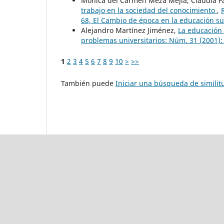
Mónica del Carmen Meza Mejía, Claudia F
trabajo en la sociedad del conocimiento
,
68, El Cambio de época en la educación su
Alejandro Martínez Jiménez,
La educación 
problemas universitarios: Núm. 31 (2001):
1
2
3
4
5
6
7
8
9
10
>
>>
También puede
Iniciar una búsqueda de simili