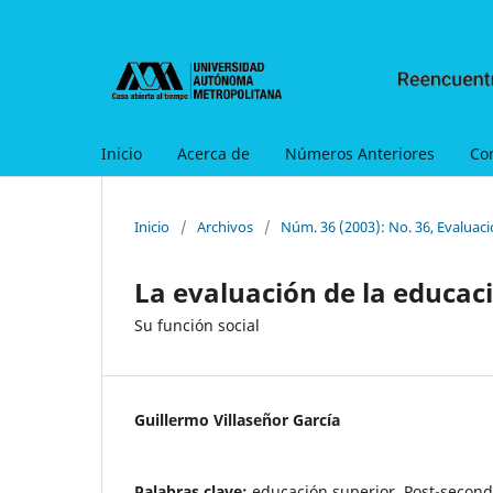
Inicio
Acerca de
Números Anteriores
Co
Inicio
/
Archivos
/
Núm. 36 (2003): No. 36, Evaluaci
La evaluación de la educac
Su función social
Guillermo Villaseñor García
Palabras clave:
educación superior, Post-second