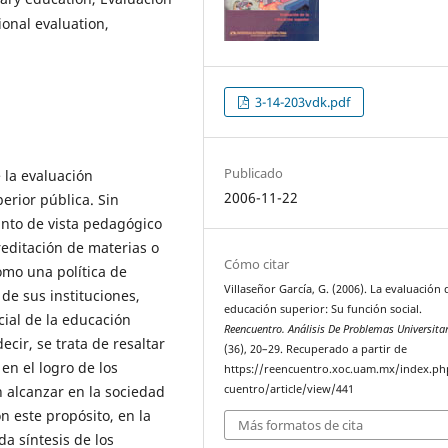
ional evaluation,
3-14-203vdk.pdf
Publicado
 la evaluación
2006-11-22
perior pública. Sin
nto de vista pedagógico
editación de materias o
Cómo citar
omo una política de
Villaseñor García, G. (2006). La evaluación 
de sus instituciones,
educación superior: Su función social.
cial de la educación
Reencuentro. Análisis De Problemas Universita
cir, se trata de resaltar
(36), 20–29. Recuperado a partir de
en el logro de los
https://reencuentro.xoc.uam.mx/index.ph
n alcanzar en la sociedad
cuentro/article/view/441
n este propósito, en la
Más formatos de cita
a síntesis de los