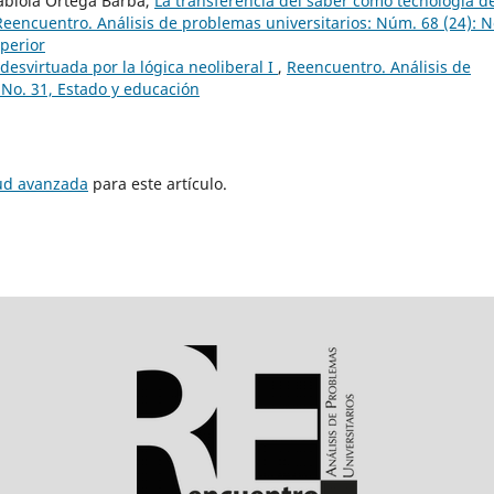
abiola Ortega Barba,
La transferencia del saber como tecnología d
Reencuentro. Análisis de problemas universitarios: Núm. 68 (24): N
perior
desvirtuada por la lógica neoliberal I
,
Reencuentro. Análisis de
 No. 31, Estado y educación
tud avanzada
para este artículo.