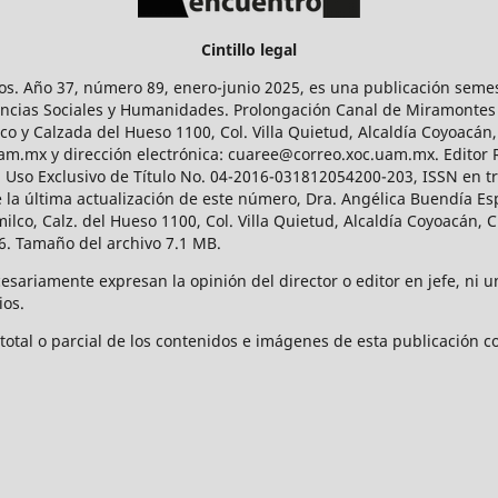
Cintillo legal
os. Año 37, número 89, enero-junio 2025, es una publicación sem
Ciencias Sociales y Humanidades. Prolongación Canal de Miramontes
ico y Calzada del Hueso 1100, Col. Villa Quietud, Alcaldía Coyoacán,
uam.mx y dirección electrónica: cuaree@correo.xoc.uam.mx. Editor
l Uso Exclusivo de Título No. 04-2016-031812054200-203, ISSN en tr
 última actualización de este número, Dra. Angélica Buendía Esp
o, Calz. del Hueso 1100, Col. Villa Quietud, Alcaldía Coyoacán, C
. Tamaño del archivo 7.1 MB.
ariamente expresan la opinión del director o editor en jefe, ni una
ios.
tal o parcial de los contenidos e imágenes de esta publicación con