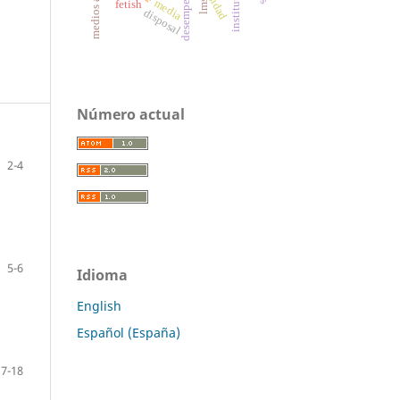
institutions
media
lms
fetish
disposal
Número actual
2-4
5-6
Idioma
English
Español (España)
7-18