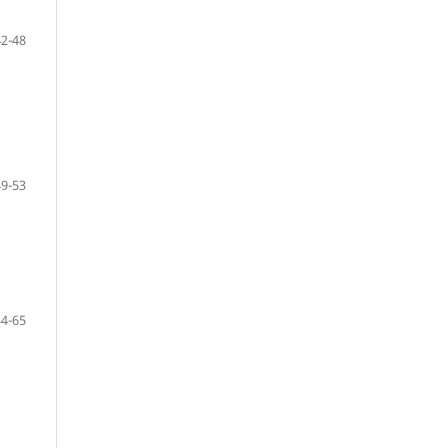
42-48
49-53
54-65