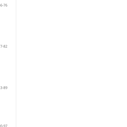
66-76
77-82
83-89
90-97