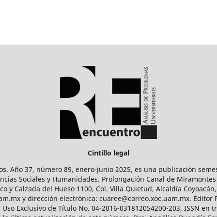
Cintillo legal
os. Año 37, número 89, enero-junio 2025, es una publicación sem
Ciencias Sociales y Humanidades. Prolongación Canal de Miramontes
ico y Calzada del Hueso 1100, Col. Villa Quietud, Alcaldía Coyoacán,
uam.mx y dirección electrónica: cuaree@correo.xoc.uam.mx. Editor
l Uso Exclusivo de Título No. 04-2016-031812054200-203, ISSN en tr