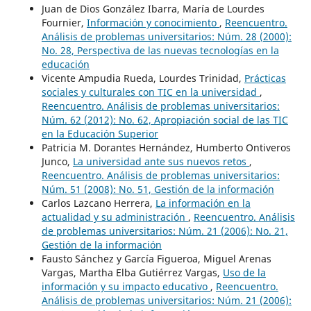
Juan de Dios González Ibarra, María de Lourdes
Fournier,
Información y conocimiento
,
Reencuentro.
Análisis de problemas universitarios: Núm. 28 (2000):
No. 28, Perspectiva de las nuevas tecnologías en la
educación
Vicente Ampudia Rueda, Lourdes Trinidad,
Prácticas
sociales y culturales con TIC en la universidad
,
Reencuentro. Análisis de problemas universitarios:
Núm. 62 (2012): No. 62, Apropiación social de las TIC
en la Educación Superior
Patricia M. Dorantes Hernández, Humberto Ontiveros
Junco,
La universidad ante sus nuevos retos
,
Reencuentro. Análisis de problemas universitarios:
Núm. 51 (2008): No. 51, Gestión de la información
Carlos Lazcano Herrera,
La información en la
actualidad y su administración
,
Reencuentro. Análisis
de problemas universitarios: Núm. 21 (2006): No. 21,
Gestión de la información
Fausto Sánchez y García Figueroa, Miguel Arenas
Vargas, Martha Elba Gutiérrez Vargas,
Uso de la
información y su impacto educativo
,
Reencuentro.
Análisis de problemas universitarios: Núm. 21 (2006):