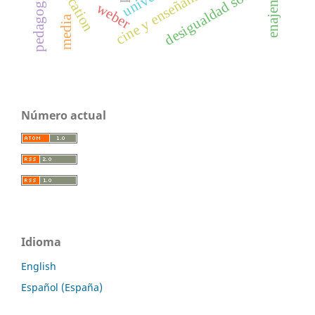
enajenación
reification
desigualdad social
cine y enseñanza
weber
media
Número actual
Idioma
English
Español (España)