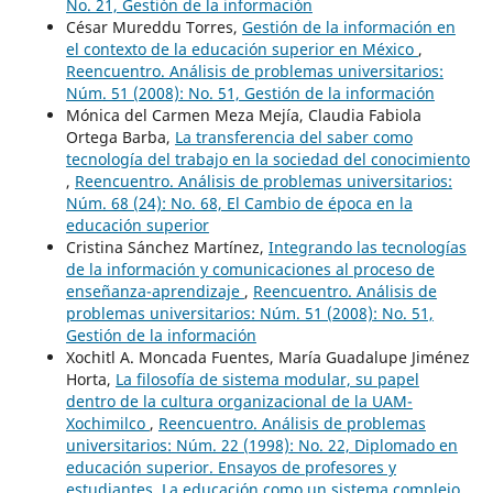
No. 21, Gestión de la información
César Mureddu Torres,
Gestión de la información en
el contexto de la educación superior en México
,
Reencuentro. Análisis de problemas universitarios:
Núm. 51 (2008): No. 51, Gestión de la información
Mónica del Carmen Meza Mejía, Claudia Fabiola
Ortega Barba,
La transferencia del saber como
tecnología del trabajo en la sociedad del conocimiento
,
Reencuentro. Análisis de problemas universitarios:
Núm. 68 (24): No. 68, El Cambio de época en la
educación superior
Cristina Sánchez Martínez,
Integrando las tecnologías
de la información y comunicaciones al proceso de
enseñanza-aprendizaje
,
Reencuentro. Análisis de
problemas universitarios: Núm. 51 (2008): No. 51,
Gestión de la información
Xochitl A. Moncada Fuentes, María Guadalupe Jiménez
Horta,
La filosofía de sistema modular, su papel
dentro de la cultura organizacional de la UAM-
Xochimilco
,
Reencuentro. Análisis de problemas
universitarios: Núm. 22 (1998): No. 22, Diplomado en
educación superior. Ensayos de profesores y
estudiantes. La educación como un sistema complejo