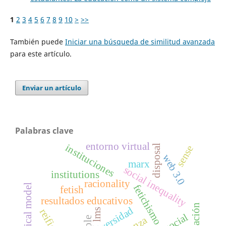
1
2
3
4
5
6
7
8
9
10
>
>>
También puede
Iniciar una búsqueda de similitud avanzada
para este artículo.
Enviar un artículo
Palabras clave
entorno virtual
instituciones
disposal
sense
web 3.0
marx
social inequality
institutions
racionality
pedagogical model
fetichismo
fetish
resultados educativos
universidad
lms
ple