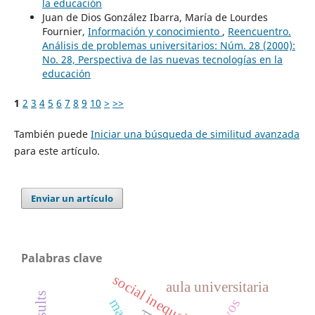
la educación
Juan de Dios González Ibarra, María de Lourdes
Fournier,
Información y conocimiento
,
Reencuentro.
Análisis de problemas universitarios: Núm. 28 (2000):
No. 28, Perspectiva de las nuevas tecnologías en la
educación
1
2
3
4
5
6
7
8
9
10
>
>>
También puede
Iniciar una búsqueda de similitud avanzada
para este artículo.
Enviar un artículo
Palabras clave
social inequality
aula universitaria
marx