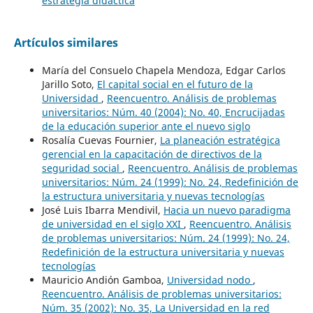
estrategia didáctica
Artículos similares
María del Consuelo Chapela Mendoza, Edgar Carlos
Jarillo Soto,
El capital social en el futuro de la
Universidad
,
Reencuentro. Análisis de problemas
universitarios: Núm. 40 (2004): No. 40, Encrucijadas
de la educación superior ante el nuevo siglo
Rosalía Cuevas Fournier,
La planeación estratégica
gerencial en la capacitación de directivos de la
seguridad social
,
Reencuentro. Análisis de problemas
universitarios: Núm. 24 (1999): No. 24, Redefinición de
la estructura universitaria y nuevas tecnologías
José Luis Ibarra Mendivil,
Hacia un nuevo paradigma
de universidad en el siglo XXI
,
Reencuentro. Análisis
de problemas universitarios: Núm. 24 (1999): No. 24,
Redefinición de la estructura universitaria y nuevas
tecnologías
Mauricio Andión Gamboa,
Universidad nodo
,
Reencuentro. Análisis de problemas universitarios:
Núm. 35 (2002): No. 35, La Universidad en la red