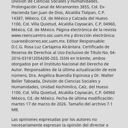
División de Ciencias Sociales y Humanidades.
Prolongación Canal de Miramontes 3855, Col. Ex-
Hacienda San Juan de Dios, Alcaldía Tlalpan, C.P.
14387, México, Cd. de México y Calzada del Hueso
1100, Col. Villa Quietud, Alcaldía Coyoacán, C.P. 04960,
México, Cd. de México. Página electrónica de la revista
www.reencuentro.xoc.uam.mx y dirección electrónica:
cuaree@correo.xoc.uam.mx. Editor Responsable:
D.C.G. Rosa Luz Cartajena Alcántara. Certificado de
Reserva de Derechos al Uso Exclusivo de Título No. 04-
2016-031812054200-203, ISSN en trámite, ambos
otorgados por el Instituto Nacional del Derecho de
Autor. Responsables de la última actualización de este
número, Dra. Angélica Buendía Espinosa y Dr. Walter
Beller Taboada, División de Ciencias Sociales y
Humanidades, Unidad Xochimilco, Calz. del Hueso
1100, Col. Villa Quietud, Alcaldía Coyoacán, C.P. 04960
México, Cd. de México. Fecha de última modificación:
martes 17 de marzo de 2026. Tamaño del archivo 7.1
MB.
Las opiniones expresadas por los autores no
necesariamente expresan la opinión del director o