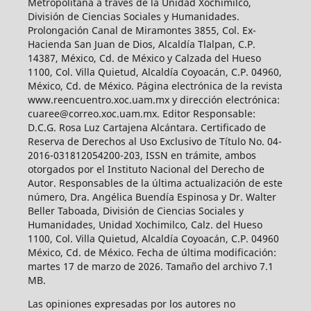
Metropolitana a través de la Unidad Xochimilco,
División de Ciencias Sociales y Humanidades.
Prolongación Canal de Miramontes 3855, Col. Ex-
Hacienda San Juan de Dios, Alcaldía Tlalpan, C.P.
14387, México, Cd. de México y Calzada del Hueso
1100, Col. Villa Quietud, Alcaldía Coyoacán, C.P. 04960,
México, Cd. de México. Página electrónica de la revista
www.reencuentro.xoc.uam.mx y dirección electrónica:
cuaree@correo.xoc.uam.mx. Editor Responsable:
D.C.G. Rosa Luz Cartajena Alcántara. Certificado de
Reserva de Derechos al Uso Exclusivo de Título No. 04-
2016-031812054200-203, ISSN en trámite, ambos
otorgados por el Instituto Nacional del Derecho de
Autor. Responsables de la última actualización de este
número, Dra. Angélica Buendía Espinosa y Dr. Walter
Beller Taboada, División de Ciencias Sociales y
Humanidades, Unidad Xochimilco, Calz. del Hueso
1100, Col. Villa Quietud, Alcaldía Coyoacán, C.P. 04960
México, Cd. de México. Fecha de última modificación:
martes 17 de marzo de 2026. Tamaño del archivo 7.1
MB.
Las opiniones expresadas por los autores no