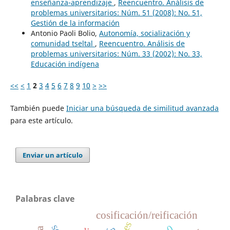
enseñanza-aprendizaje
,
Reencuentro. Análisis de
problemas universitarios: Núm. 51 (2008): No. 51,
Gestión de la información
Antonio Paoli Bolio,
Autonomía, socialización y
comunidad tseltal
,
Reencuentro. Análisis de
problemas universitarios: Núm. 33 (2002): No. 33,
Educación indígena
<<
<
1
2
3
4
5
6
7
8
9
10
>
>>
También puede
Iniciar una búsqueda de similitud avanzada
para este artículo.
Enviar un artículo
Palabras clave
cosificación/reificación