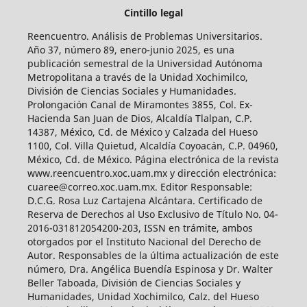
Cintillo legal
Reencuentro. Análisis de Problemas Universitarios.
Año 37, número 89, enero-junio 2025, es una
publicación semestral de la Universidad Autónoma
Metropolitana a través de la Unidad Xochimilco,
División de Ciencias Sociales y Humanidades.
Prolongación Canal de Miramontes 3855, Col. Ex-
Hacienda San Juan de Dios, Alcaldía Tlalpan, C.P.
14387, México, Cd. de México y Calzada del Hueso
1100, Col. Villa Quietud, Alcaldía Coyoacán, C.P. 04960,
México, Cd. de México. Página electrónica de la revista
www.reencuentro.xoc.uam.mx y dirección electrónica:
cuaree@correo.xoc.uam.mx. Editor Responsable:
D.C.G. Rosa Luz Cartajena Alcántara. Certificado de
Reserva de Derechos al Uso Exclusivo de Título No. 04-
2016-031812054200-203, ISSN en trámite, ambos
otorgados por el Instituto Nacional del Derecho de
Autor. Responsables de la última actualización de este
número, Dra. Angélica Buendía Espinosa y Dr. Walter
Beller Taboada, División de Ciencias Sociales y
Humanidades, Unidad Xochimilco, Calz. del Hueso