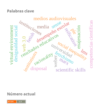
Palabras clave
medios audiovisuales
instituciones
sense
competencias científicas
desempeño escolar
media
virtual environment
enajenación
desigualdad social
reification
ple
fetish
resultados educativos
web 3.0
social inequality
universidad
lms
fetichismo
institutions
racionality
weber
marx
disposal
scientific skills
Número actual