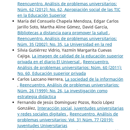
Reencuentro. Análisis de problemas universitarios:
Núm. 62 (2012): No. 62, Apropiación social de las TIC
en la Educación Superior
María del Consuelo Chapela Mendoza, Edgar Carlos
Jarillo Soto, Martha Aline Gómez, David García,
Bibliotecas a distancia para promover la salud
,
Reencuentro. Análisis de problemas universitarios:
Núm. 35 (2002): No. 35, La Universidad en la red
Silvia Gutiérrez Vidrio, Yazmín Margarita Cuevas
Cajiga,
La imagen de calidad de la educación superior
privada en el diario El Universal
,
Reencuentro.
Análisis de problemas universitarios: Núm. 60 (2011):
No. 60, Educación superior privada
Carlos Lazcano Herrera,
La sociedad de la información
,
Reencuentro. Análisis de problemas universitarios:
Núm. 26 (1999): No. 26, La investigación como
estrategia didáctica
Fernando de Jesús Domínguez Pozos, Rocío López
González,
Interacción social, juventudes universitarias
y redes sociales digitales
,
Reencuentro. Análisis de
problemas universitarios: Vol. 31 Núm. 77 (2019):
Juventudes Universitarias