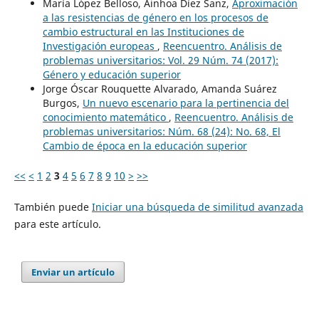
María López Belloso, Ainhoa Díez Sanz,
Aproximación
a las resistencias de género en los procesos de
cambio estructural en las Instituciones de
Investigación europeas
,
Reencuentro. Análisis de
problemas universitarios: Vol. 29 Núm. 74 (2017):
Género y educación superior
Jorge Óscar Rouquette Alvarado, Amanda Suárez
Burgos,
Un nuevo escenario para la pertinencia del
conocimiento matemático
,
Reencuentro. Análisis de
problemas universitarios: Núm. 68 (24): No. 68, El
Cambio de época en la educación superior
<<
<
1
2
3
4
5
6
7
8
9
10
>
>>
También puede
Iniciar una búsqueda de similitud avanzada
para este artículo.
Enviar un artículo