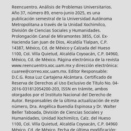
Reencuentro. Análisis de Problemas Universitarios.
Año 37, número 89, enero-junio 2025, es una
publicación semestral de la Universidad Autónoma
Metropolitana a través de la Unidad Xochimilco,
División de Ciencias Sociales y Humanidades.
Prolongación Canal de Miramontes 3855, Col. Ex-
Hacienda San Juan de Dios, Alcaldía Tlalpan, C.P.
14387, México, Cd. de México y Calzada del Hueso
1100, Col. Villa Quietud, Alcaldía Coyoacán, C.P. 04960,
México, Cd. de México. Página electrónica de la revista
www.reencuentro.xoc.uam.mx y dirección electrónica:
cuaree@correo.xoc.uam.mx. Editor Responsable:
D.C.G. Rosa Luz Cartajena Alcántara. Certificado de
Reserva de Derechos al Uso Exclusivo de Título No. 04-
2016-031812054200-203, ISSN en trámite, ambos
otorgados por el Instituto Nacional del Derecho de
Autor. Responsables de la última actualización de este
número, Dra. Angélica Buendía Espinosa y Dr. Walter
Beller Taboada, División de Ciencias Sociales y
Humanidades, Unidad Xochimilco, Calz. del Hueso
1100, Col. Villa Quietud, Alcaldía Coyoacán, C.P. 04960
México, Cd. de México. Fecha de última modificación: