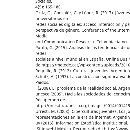
Sociales,
4(5): 165-180.
Ortíz, G.; Gonzaléz, G. y López, R. (2017). Jóvene
universitarios en
redes sociales digitales: acceso, interacción y p
perspectiva de género. Conference of the Interna
Media
and Communication Research. Colombia: iamcr.
Purita, G. (2015). Análisis de las tendencias de u
redes
sociales a nivel mundial en España. Online Bus
de https://metode.cat/wp-content/uploads/2016
Reguillo, R. (2012). Culturas juveniles. Argentina.
Schutz, A. (1993). La construcción significativa 
Paidós.
, (2008). El problema de la realidad social. Arge
unesco (2005). Hacia las sociedades del conocim
Recuperado de
http://unesdoc.unesco.org/images/0014/00141
Urresti, M. (2008). Ciberculturas juveniles. Los j
representaciones en la era de internet. Argentin
uv (2015). Información Estadística Instituciona
[Sitio web] México. Recuperado de https://www