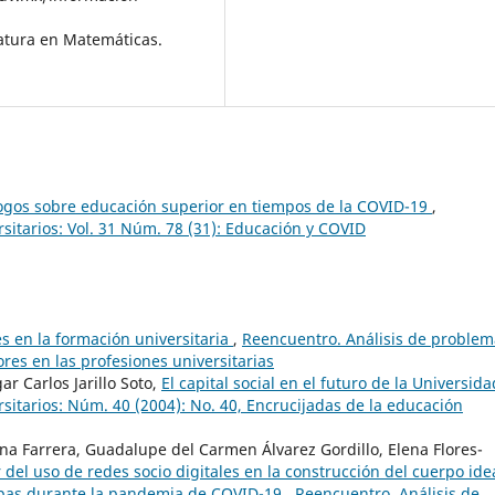
ciatura en Matemáticas.
ogos sobre educación superior en tiempos de la COVID-19
,
sitarios: Vol. 31 Núm. 78 (31): Educación y COVID
es en la formación universitaria
,
Reencuentro. Análisis de problem
ores en las profesiones universitarias
 Carlos Jarillo Soto,
El capital social en el futuro de la Universid
sitarios: Núm. 40 (2004): No. 40, Encrucijadas de la educación
a Farrera, Guadalupe del Carmen Álvarez Gordillo, Elena Flores-
 del uso de redes socio digitales en la construcción del cuerpo ide
iapas durante la pandemia de COVID-19
,
Reencuentro. Análisis de