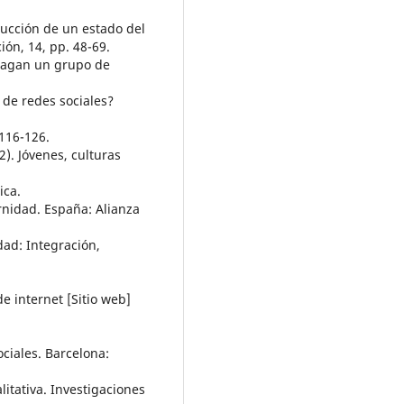
rucción de un estado del
ón, 14, pp. 48-69.
“Hagan un grupo de
de redes sociales?
116-126.
2). Jóvenes, culturas
ica.
rnidad. España: Alianza
dad: Integración,
de internet [Sitio web]
m
ciales. Barcelona:
litativa. Investigaciones