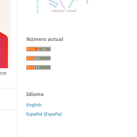
institutions
sense
entorno virtual
Número actual
Idioma
English
Español (España)