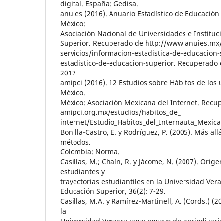
digital. España: Gedisa.
anuies (2016). Anuario Estadístico de Educación
México:
Asociación Nacional de Universidades e Institu
Superior. Recuperado de http://www.anuies.mx/
servicios/informacion-estadistica-de-educacion-
estadistico-de-educacion-superior. Recuperado 
2017
amipci (2016). 12 Estudios sobre Hábitos de los 
México.
México: Asociación Mexicana del Internet. Recu
amipci.org.mx/estudios/habitos_de_
internet/Estudio_Habitos_del_Internauta_Mexi
Bonilla-Castro, E. y Rodríguez, P. (2005). Más all
métodos.
Colombia: Norma.
Casillas, M.; Chaín, R. y Jácome, N. (2007). Orige
estudiantes y
trayectorias estudiantiles en la Universidad Ver
Educación Superior, 36(2): 7-29.
Casillas, M.A. y Ramírez-Martinell, A. (Cords.) (2
la
Universidad Veracruzana: ensayo de periodizació