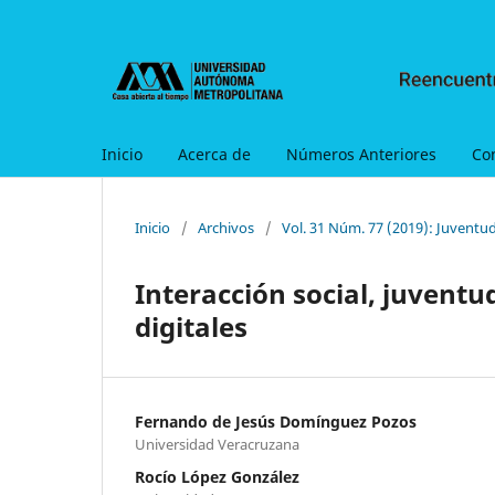
Inicio
Acerca de
Números Anteriores
Co
Inicio
/
Archivos
/
Vol. 31 Núm. 77 (2019): Juventud
Interacción social, juventu
digitales
Fernando de Jesús Domínguez Pozos
Universidad Veracruzana
Rocío López González