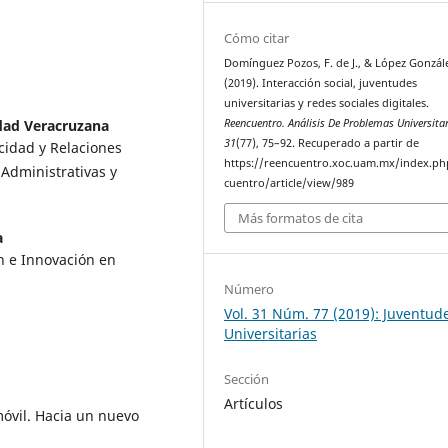
Cómo citar
Domínguez Pozos, F. de J., & López Gonzále
(2019). Interacción social, juventudes
universitarias y redes sociales digitales.
Reencuentro. Análisis De Problemas Universita
dad Veracruzana
31
(77), 75–92. Recuperado a partir de
cidad y Relaciones
https://reencuentro.xoc.uam.mx/index.ph
 Administrativas y
cuentro/article/view/989
Más formatos de cita
a
ón e Innovación en
Número
Vol. 31 Núm. 77 (2019): Juventud
Universitarias
Sección
Artículos
móvil. Hacia un nuevo