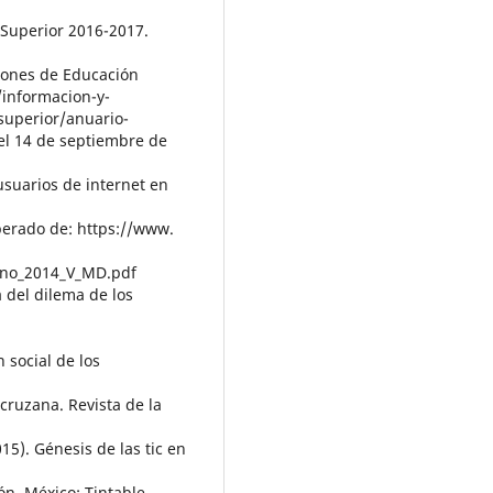
 Superior 2016-2017.
ciones de Educación
informacion-y-
superior/anuario-
el 14 de septiembre de
usuarios de internet en
perado de: https://www.
cano_2014_V_MD.pdf
á del dilema de los
n social de los
acruzana. Revista de la
015). Génesis de las tic en
n. México: Tintable.