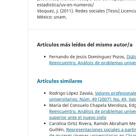
estadistica/uv-en-numeros/
Vásquez, J. (2011). Redes sociales [Tesis] Licen
México: unam.
Artículos más leídos del mismo autor/a
Fernando de Jesús Domínguez Pozos,
Diál
Reencuentro. Análisis de problemas univer
Artículos similares
Rodrigo López Zavala,
Valores profesional
universitarios: Núm. 49 (2007): No. 49, Val
María del Consuelo Chapela Mendoza, Edgar
Reencuentro. Análisis de problemas univer
superior ante el nuevo siglo
Carolina Ortiz Rivera, Ramón Abraham Men
Guillén,
Representaciones sociales a partir
de mujeres jóvenes universitarias en Ch