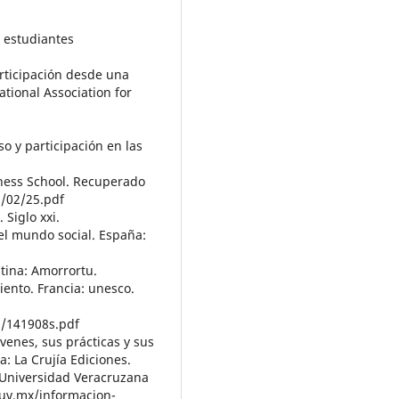
s estudiantes
articipación desde una
tional Association for
so y participación en las
iness School. Recuperado
/02/25.pdf
 Siglo xxi.
del mundo social. España:
ntina: Amorrortu.
iento. Francia: unesco.
9/141908s.pdf
óvenes, sus prácticas y sus
a: La Crujía Ediciones.
l. Universidad Veracruzana
.uv.mx/informacion-