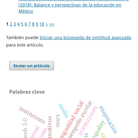
(2018): Balance y perspectivas de la educación en
México
1
2
3
4
5
6
7
8
9
10
>
>>
También puede
Iniciar una búsqueda de similitud avanzada
para este artículo.
Enviar un artículo
Palabras clave
desempeño escolar
desigualdad social
media
instituciones
enajenación
institutions
marx
web 3.0
lms