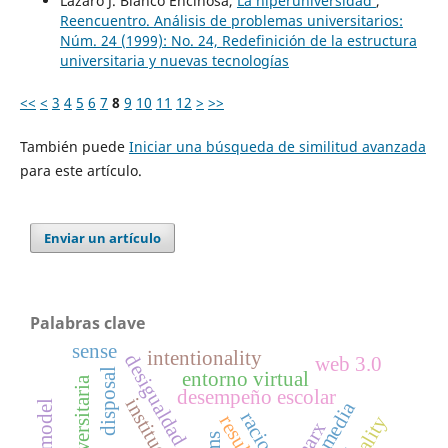
Lázaro J. Blanco Encinosa,
La hiperuniversidad
,
Reencuentro. Análisis de problemas universitarios:
Núm. 24 (1999): No. 24, Redefinición de la estructura
universitaria y nuevas tecnologías
<<
<
3
4
5
6
7
8
9
10
11
12
>
>>
También puede
Iniciar una búsqueda de similitud avanzada
para este artículo.
Enviar un artículo
Palabras clave
sense
intentionality
desigualdad social
web 3.0
disposal
entorno virtual
aula universitaria
desempeño escolar
instituciones
media
marx
lms