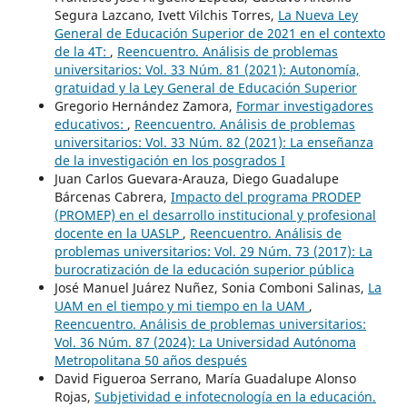
Segura Lazcano, Ivett Vilchis Torres,
La Nueva Ley
General de Educación Superior de 2021 en el contexto
de la 4T:
,
Reencuentro. Análisis de problemas
universitarios: Vol. 33 Núm. 81 (2021): Autonomía,
gratuidad y la Ley General de Educación Superior
Gregorio Hernández Zamora,
Formar investigadores
educativos:
,
Reencuentro. Análisis de problemas
universitarios: Vol. 33 Núm. 82 (2021): La enseñanza
de la investigación en los posgrados I
Juan Carlos Guevara-Arauza, Diego Guadalupe
Bárcenas Cabrera,
Impacto del programa PRODEP
(PROMEP) en el desarrollo institucional y profesional
docente en la UASLP
,
Reencuentro. Análisis de
problemas universitarios: Vol. 29 Núm. 73 (2017): La
burocratización de la educación superior pública
José Manuel Juárez Nuñez, Sonia Comboni Salinas,
La
UAM en el tiempo y mi tiempo en la UAM
,
Reencuentro. Análisis de problemas universitarios:
Vol. 36 Núm. 87 (2024): La Universidad Autónoma
Metropolitana 50 años después
David Figueroa Serrano, María Guadalupe Alonso
Rojas,
Subjetividad e infotecnología en la educación.