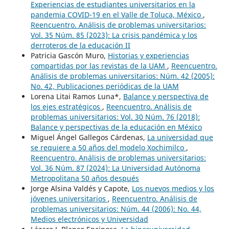
Experiencias de estudiantes universitarios en la
pandemia COVID-19 en el Valle de Toluca, México
,
Reencuentro. Análisis de problemas universitarios:
Vol. 35 Núm. 85 (2023): La crisis pandémica y los
derroteros de la educación II
Patricia Gascón Muro,
Historias y experiencias
compartidas por las revistas de la UAM
,
Reencuentro.
Análisis de problemas universitarios: Núm. 42 (2005):
No. 42, Publicaciones periódicas de la UAM
Lorena Litai Ramos Luna*,
Balance y perspectiva de
los ejes estratégicos
,
Reencuentro. Análisis de
problemas universitarios: Vol. 30 Núm. 76 (2018):
Balance y perspectivas de la educación en México
Miguel Ángel Gallegos Cárdenas,
La universidad que
se requiere a 50 años del modelo Xochimilco
,
Reencuentro. Análisis de problemas universitarios:
Vol. 36 Núm. 87 (2024): La Universidad Autónoma
Metropolitana 50 años después
Jorge Alsina Valdés y Capote,
Los nuevos medios y los
jóvenes universitarios
,
Reencuentro. Análisis de
problemas universitarios: Núm. 44 (2006): No. 44,
Medios electrónicos y Universidad