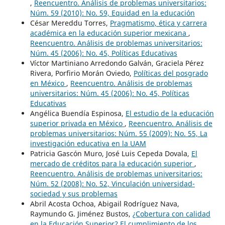
,
Reencuentro. Análisis de problemas universitarios:
Núm. 59 (2010): No. 59, Equidad en la educación
César Mereddu Torres,
Pragmatismo, ética y carrera
académica en la educación superior mexicana
,
Reencuentro. Análisis de problemas universitarios:
Núm. 45 (2006): No. 45, Políticas Educativas
Víctor Martiniano Arredondo Galván, Graciela Pérez
Rivera, Porfirio Morán Oviedo,
Políticas del posgrado
en México
,
Reencuentro. Análisis de problemas
universitarios: Núm. 45 (2006): No. 45, Políticas
Educativas
Angélica Buendía Espinosa,
El estudio de la educación
superior privada en México
,
Reencuentro. Análisis de
problemas universitarios: Núm. 55 (2009): No. 55, La
investigación educativa en la UAM
Patricia Gascón Muro, José Luis Cepeda Dovala,
El
mercado de créditos para la educación superior
,
Reencuentro. Análisis de problemas universitarios:
Núm. 52 (2008): No. 52, Vinculación universidad-
sociedad y sus problemas
Abril Acosta Ochoa, Abigail Rodríguez Nava,
Raymundo G. Jiménez Bustos,
¿Cobertura con calidad
en la Educación Superior? El cumplimiento de los