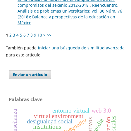
compromisos del sexenio 2012-2018
,
Reencuentro.
Análisis de problemas universitarios: Vol. 30 Núm. 76
(2018): Balance y perspectivas de la educación en
México
1
2
3
4
5
6
7
8
9
10
>
>>
También puede
Iniciar una búsqueda de similitud avanzada
para este artículo.
Enviar un artículo
Palabras clave
entorno virtual
web 3.0
cine y enseñanza
virtual environment
social inequality
media
desigualdad social
institutions