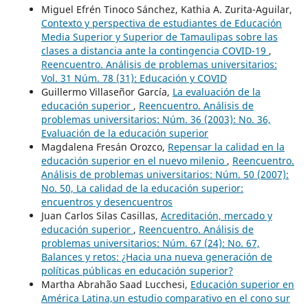
Miguel Efrén Tinoco Sánchez, Kathia A. Zurita-Aguilar,
Contexto y perspectiva de estudiantes de Educación
Media Superior y Superior de Tamaulipas sobre las
clases a distancia ante la contingencia COVID-19
,
Reencuentro. Análisis de problemas universitarios:
Vol. 31 Núm. 78 (31): Educación y COVID
Guillermo Villaseñor García,
La evaluación de la
educación superior
,
Reencuentro. Análisis de
problemas universitarios: Núm. 36 (2003): No. 36,
Evaluación de la educación superior
Magdalena Fresán Orozco,
Repensar la calidad en la
educación superior en el nuevo milenio
,
Reencuentro.
Análisis de problemas universitarios: Núm. 50 (2007):
No. 50, La calidad de la educación superior:
encuentros y desencuentros
Juan Carlos Silas Casillas,
Acreditación, mercado y
educación superior
,
Reencuentro. Análisis de
problemas universitarios: Núm. 67 (24): No. 67,
Balances y retos: ¿Hacia una nueva generación de
políticas públicas en educación superior?
Martha Abrahão Saad Lucchesi,
Educación superior en
América Latina,un estudio comparativo en el cono sur