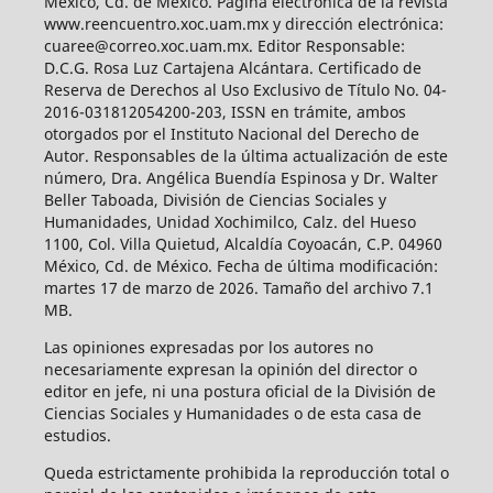
México, Cd. de México. Página electrónica de la revista
www.reencuentro.xoc.uam.mx y dirección electrónica:
cuaree@correo.xoc.uam.mx. Editor Responsable:
D.C.G. Rosa Luz Cartajena Alcántara. Certificado de
Reserva de Derechos al Uso Exclusivo de Título No. 04-
2016-031812054200-203, ISSN en trámite, ambos
otorgados por el Instituto Nacional del Derecho de
Autor. Responsables de la última actualización de este
número, Dra. Angélica Buendía Espinosa y Dr. Walter
Beller Taboada, División de Ciencias Sociales y
Humanidades, Unidad Xochimilco, Calz. del Hueso
1100, Col. Villa Quietud, Alcaldía Coyoacán, C.P. 04960
México, Cd. de México. Fecha de última modificación:
martes 17 de marzo de 2026. Tamaño del archivo 7.1
MB.
Las opiniones expresadas por los autores no
necesariamente expresan la opinión del director o
editor en jefe, ni una postura oficial de la División de
Ciencias Sociales y Humanidades o de esta casa de
estudios.
Queda estrictamente prohibida la reproducción total o