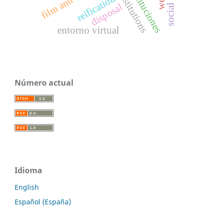
instituciones
institutions
reification
disposal
entorno virtual
Número actual
Idioma
English
Español (España)