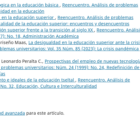
gica en la educación básica
,
Reencuentro. Análisis de problemas
uidad en la educación
d en la educación superior
,
Reencuentro. Análisis de problemas
 calidad de la educación superior: encuentros y desencuentros
ión superior frente a la transición al siglo XX
,
Reencuentro. Anális
97): No. 18, Administración Académica
 Briseño Maas,
La desigualdad en la educación superior ante la crisi
blemas universitarios: Vol. 35 Núm. 85 (2023): La crisis pandémica
, Leonardo Peralta C.,
Prospectivas del empleo de nuevas tecnologí
 problemas universitarios: Núm. 24 (1999): No. 24, Redefinición de
ías
o e ideales de la educación tseltal
,
Reencuentro. Análisis de
No. 32, Educación, Cultura e Interculturalidad
tud avanzada
para este artículo.