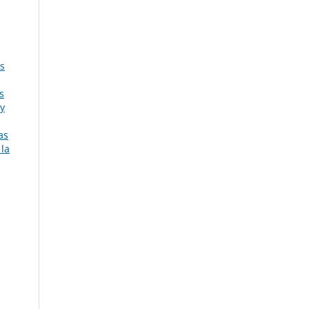
is
s
 y
as
 la