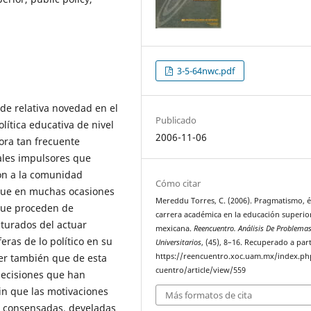
3-5-64nwc.pdf
de relativa novedad en el
Publicado
olítica educativa de nivel
2006-11-06
hora tan frecuente
pales impulsores que
ron a la comunidad
Cómo citar
que en muchas ocasiones
Mereddu Torres, C. (2006). Pragmatismo, é
 que proceden de
carrera académica en la educación superio
cturados del actuar
mexicana.
Reencuentro. Análisis De Problema
feras de lo político en su
Universitarios
, (45), 8–16. Recuperado a part
ver también que de esta
https://reencuentro.xoc.uam.mx/index.ph
cuentro/article/view/559
decisiones que han
in que las motivaciones
Más formatos de cita
do consensadas, develadas