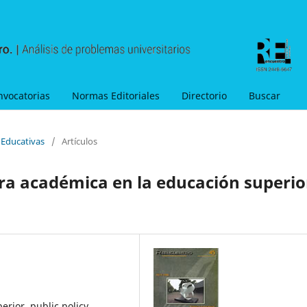
nvocatorias
Normas Editoriales
Directorio
Buscar
s Educativas
/
Artículos
ra académica en la educación superio
erior, public policy,