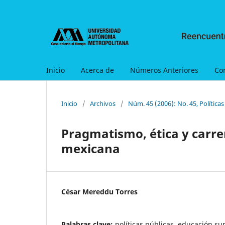
Inicio
Acerca de
Números Anteriores
Co
Inicio
/
Archivos
/
Núm. 45 (2006): No. 45, Política
Pragmatismo, ética y carre
mexicana
César Mereddu Torres
Palabras clave:
políticas públicas, educación sup