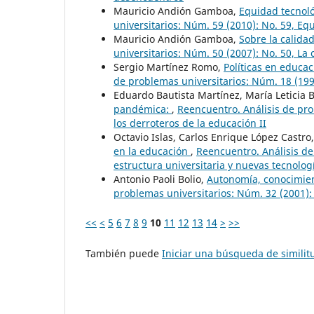
Mauricio Andión Gamboa,
Equidad tecnoló
universitarios: Núm. 59 (2010): No. 59, Eq
Mauricio Andión Gamboa,
Sobre la calida
universitarios: Núm. 50 (2007): No. 50, La
Sergio Martínez Romo,
Políticas en educac
de problemas universitarios: Núm. 18 (19
Eduardo Bautista Martínez, María Leticia
pandémica:
,
Reencuentro. Análisis de pro
los derroteros de la educación II
Octavio Islas, Carlos Enrique López Castro
en la educación
,
Reencuentro. Análisis de
estructura universitaria y nuevas tecnolog
Antonio Paoli Bolio,
Autonomía, conocimient
problemas universitarios: Núm. 32 (2001): 
<<
<
5
6
7
8
9
10
11
12
13
14
>
>>
También puede
Iniciar una búsqueda de simili