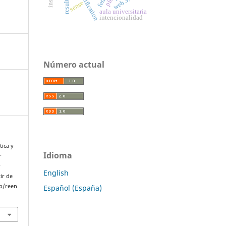
reification
web 3.0
ple
sense
aula universitaria
intencionalidad
Número actual
tica y
Idioma
r
s
English
ir de
p/reen
Español (España)