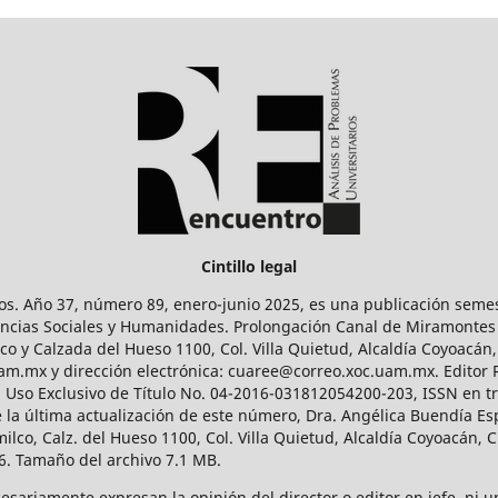
Cintillo legal
os. Año 37, número 89, enero-junio 2025, es una publicación sem
Ciencias Sociales y Humanidades. Prolongación Canal de Miramontes
ico y Calzada del Hueso 1100, Col. Villa Quietud, Alcaldía Coyoacán,
uam.mx y dirección electrónica: cuaree@correo.xoc.uam.mx. Editor
l Uso Exclusivo de Título No. 04-2016-031812054200-203, ISSN en tr
 última actualización de este número, Dra. Angélica Buendía Esp
o, Calz. del Hueso 1100, Col. Villa Quietud, Alcaldía Coyoacán, C
. Tamaño del archivo 7.1 MB.
ariamente expresan la opinión del director o editor en jefe, ni una