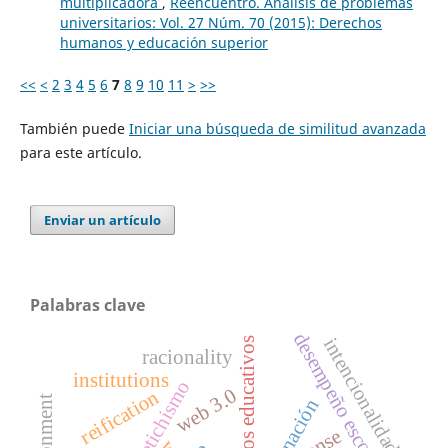
multiplicadora
,
Reencuentro. Análisis de problemas
universitarios: Vol. 27 Núm. 70 (2015): Derechos
humanos y educación superior
<<
<
2
3
4
5
6
7
8
9
10
11
>
>>
También puede
Iniciar una búsqueda de similitud avanzada
para este artículo.
Enviar un artículo
Palabras clave
desempeño escolar
intencionalidad
resultados educativos
racionality
institutions
fetichismo
web 3.0
reification
enajenación
sense