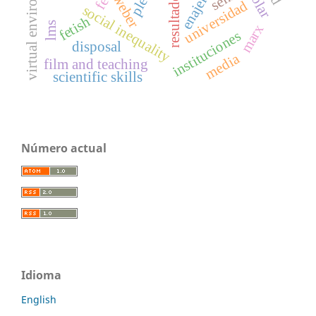
virtual environment
weber
ple
universidad
social inequality
fetish
lms
marx
instituciones
disposal
media
film and teaching
scientific skills
Número actual
Idioma
English