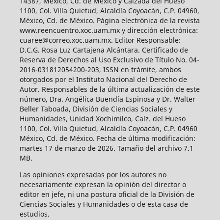
14387, México, Cd. de México y Calzada del Hueso
1100, Col. Villa Quietud, Alcaldía Coyoacán, C.P. 04960,
México, Cd. de México. Página electrónica de la revista
www.reencuentro.xoc.uam.mx y dirección electrónica:
cuaree@correo.xoc.uam.mx. Editor Responsable:
D.C.G. Rosa Luz Cartajena Alcántara. Certificado de
Reserva de Derechos al Uso Exclusivo de Título No. 04-
2016-031812054200-203, ISSN en trámite, ambos
otorgados por el Instituto Nacional del Derecho de
Autor. Responsables de la última actualización de este
número, Dra. Angélica Buendía Espinosa y Dr. Walter
Beller Taboada, División de Ciencias Sociales y
Humanidades, Unidad Xochimilco, Calz. del Hueso
1100, Col. Villa Quietud, Alcaldía Coyoacán, C.P. 04960
México, Cd. de México. Fecha de última modificación:
martes 17 de marzo de 2026. Tamaño del archivo 7.1
MB.
Las opiniones expresadas por los autores no
necesariamente expresan la opinión del director o
editor en jefe, ni una postura oficial de la División de
Ciencias Sociales y Humanidades o de esta casa de
estudios.