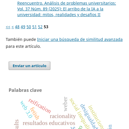
Reencuentro. Análisis de problemas universitarios:
Vol. 37 Núm. 89 (2025): El arribo de la IA a la
universidad: mitos, realidades y desafíos II
<<
<
48
49
50
51
52
53
También puede
Iniciar una búsqueda de similitud avanzada
para este artículo.
Enviar un artículo
Palabras clave
reification
social inequality
weber
web 3.0
desigualdad social
instituciones
fetish
racionality
resultados educativos