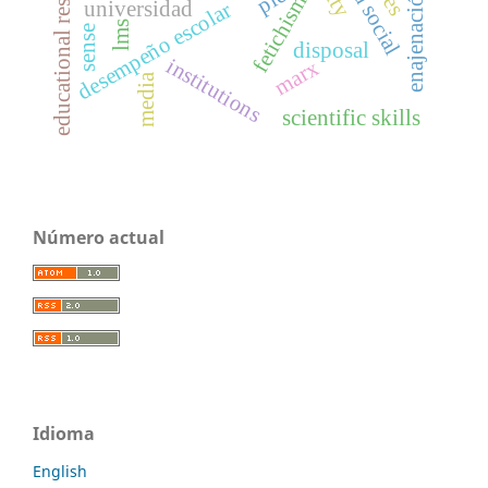
educational results
fetichismo
ple
enajenación
universidad
desempeño escolar
lms
sense
disposal
institutions
marx
media
scientific skills
Número actual
Idioma
English