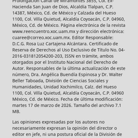
Prolongación Canal de Miramontes 3855, Col. Ex-
Hacienda San Juan de Dios, Alcaldía Tlalpan, C.P.
14387, México, Cd. de México y Calzada del Hueso
1100, Col. Villa Quietud, Alcaldía Coyoacán, C.P. 04960,
México, Cd. de México. Página electrónica de la revista
www.reencuentro.xoc.uam.mx y dirección electrónica:
cuaree@correo.xoc.uam.mx. Editor Responsable:
D.C.G. Rosa Luz Cartajena Alcántara. Certificado de
Reserva de Derechos al Uso Exclusivo de Título No. 04-
2016-031812054200-203, ISSN en trámite, ambos
otorgados por el Instituto Nacional del Derecho de
Autor. Responsables de la última actualización de este
número, Dra. Angélica Buendía Espinosa y Dr. Walter
Beller Taboada, División de Ciencias Sociales y
Humanidades, Unidad Xochimilco, Calz. del Hueso
1100, Col. Villa Quietud, Alcaldía Coyoacán, C.P. 04960
México, Cd. de México. Fecha de última modificación:
martes 17 de marzo de 2026. Tamaño del archivo 7.1
MB.
Las opiniones expresadas por los autores no
necesariamente expresan la opinión del director o
editor en jefe, ni una postura oficial de la División de