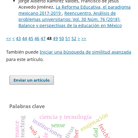
Jorge Alberto Ramírez Valdés, Francisco de Jesús
Acevedo Jiménez,
La Reforma Educativa, el paradigma
mexicano 2017-2019
,
Reencuentro. Análisis de
problemas universitarios: Vol. 30 Núm. 76 (2018):
Balance y perspectivas de la educación en México
<<
<
43
44
45
46
47
48
49
50
51
52
>
>>
También puede
Iniciar una búsqueda de similitud avanzada
para este artículo.
Enviar un artículo
Palabras clave
enajenación
ciencia y tecnología
instituciones
sense
fetichismo
web 3.0
weber
ple