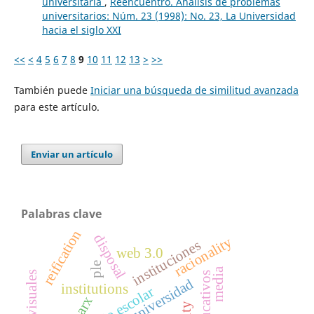
universitaria
,
Reencuentro. Análisis de problemas
universitarios: Núm. 23 (1998): No. 23, La Universidad
hacia el siglo XXI
<<
<
4
5
6
7
8
9
10
11
12
13
>
>>
También puede
Iniciar una búsqueda de similitud avanzada
para este artículo.
Enviar un artículo
Palabras clave
reification
disposal
racionality
instituciones
web 3.0
ple
media
universidad
institutions
marx