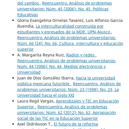
del cambio
,
Reencuentro. Análisis de problemas
universitarios: Núm. 45 (2006): No. 45, Políticas
Educativas
Gloria Evangelina Ornelas Tavarez, Luis Alfonso García
Buendía,
La interculturalidad construida por
estudiantes y egresados de la MDE, UPN-Ajusco
,
Reencuentro. Análisis de problemas universitarios:
Núm. 66 (24): No. 66, Cultura, intercultura y educación
superior
A. Margarita Reyna Ruiz,
Radios y redes
,
Reencuentro. Análisis de problemas universitarios:
Núm. 44 (2006): No. 44, Medios electrónicos y
Universidad
Juan de Dios González Ibarra,
Hacia la universidad
pública mexicana futurible
,
Reencuentro. Análisis de
problemas universitarios: Núm. 23 (1998): No. 23, La
Universidad hacia el siglo XXI
Laura Regil Vargas,
Aprendizajes y TIC en Educación
Superior
,
Reencuentro. Análisis de problemas
universitarios: Núm. 62 (2012): No. 62, Apropiación
social de las TIC en la Educación Superior
Axel Didriksson T.,
El futuro de la reforma