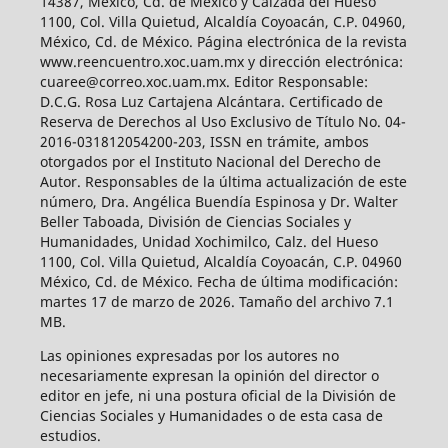
14387, México, Cd. de México y Calzada del Hueso
1100, Col. Villa Quietud, Alcaldía Coyoacán, C.P. 04960,
México, Cd. de México. Página electrónica de la revista
www.reencuentro.xoc.uam.mx y dirección electrónica:
cuaree@correo.xoc.uam.mx. Editor Responsable:
D.C.G. Rosa Luz Cartajena Alcántara. Certificado de
Reserva de Derechos al Uso Exclusivo de Título No. 04-
2016-031812054200-203, ISSN en trámite, ambos
otorgados por el Instituto Nacional del Derecho de
Autor. Responsables de la última actualización de este
número, Dra. Angélica Buendía Espinosa y Dr. Walter
Beller Taboada, División de Ciencias Sociales y
Humanidades, Unidad Xochimilco, Calz. del Hueso
1100, Col. Villa Quietud, Alcaldía Coyoacán, C.P. 04960
México, Cd. de México. Fecha de última modificación:
martes 17 de marzo de 2026. Tamaño del archivo 7.1
MB.
Las opiniones expresadas por los autores no
necesariamente expresan la opinión del director o
editor en jefe, ni una postura oficial de la División de
Ciencias Sociales y Humanidades o de esta casa de
estudios.