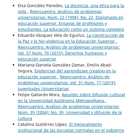
Elsa González Paredes,
La docencia, una ética para la
vida
,
Reencuentro. Análisis de problemas
universitarios: Núm. 22 (1998): No. 22, Diplomado en
educación superior. Ensayos de profesores y
estudiantes. La educación como un sistema complejo
Eduardo Vázquez Vela de Eguiluz,
La construcción de
la Paz y la No–violencia en la Educación Superior
,
Reencuentro. Análisis de problemas universitarios:
Vol. 27 Núm. 70 (2015): Derechos humanos y
educación superior
Mariana-Daniela González-Zamar, Emilio Abad-
Segura,
Evidencias del aprendizaje creativo en la
educación superior
,
Reencuentro. Análisis de
problemas universitarios: Vol. 31 Núm. 77 (2019):
Juventudes Universitarias
Felipe Gallardo Mora,
Apuntes sobre difusión cultural
en la Universidad Autónoma Metropolitana
,
Reencuentro. Análisis de problemas universitarios:
Núm. 39 (2004): No. 39, Universidad y difusión de la
cultura
Catalina Gutiérrez López,
El mejoramiento
institucional de las escuelas normales en el gobierno