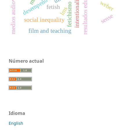
medios audiovisuales
resultados educativos
desempeño escolar
intentionality
weber
fetichismo
fetish
lms
sense
social inequality
film and teaching
Número actual
Idioma
English