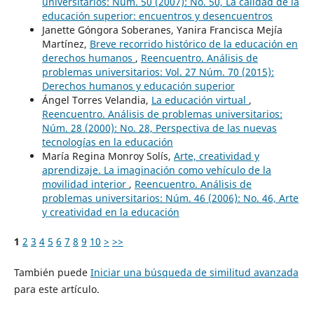
universitarios: Núm. 50 (2007): No. 50, La calidad de la
educación superior: encuentros y desencuentros
Janette Góngora Soberanes, Yanira Francisca Mejía
Martínez,
Breve recorrido histórico de la educación en
derechos humanos
,
Reencuentro. Análisis de
problemas universitarios: Vol. 27 Núm. 70 (2015):
Derechos humanos y educación superior
Ángel Torres Velandia,
La educación virtual
,
Reencuentro. Análisis de problemas universitarios:
Núm. 28 (2000): No. 28, Perspectiva de las nuevas
tecnologías en la educación
María Regina Monroy Solís,
Arte, creatividad y
aprendizaje. La imaginación como vehículo de la
movilidad interior
,
Reencuentro. Análisis de
problemas universitarios: Núm. 46 (2006): No. 46, Arte
y creatividad en la educación
1
2
3
4
5
6
7
8
9
10
>
>>
También puede
Iniciar una búsqueda de similitud avanzada
para este artículo.