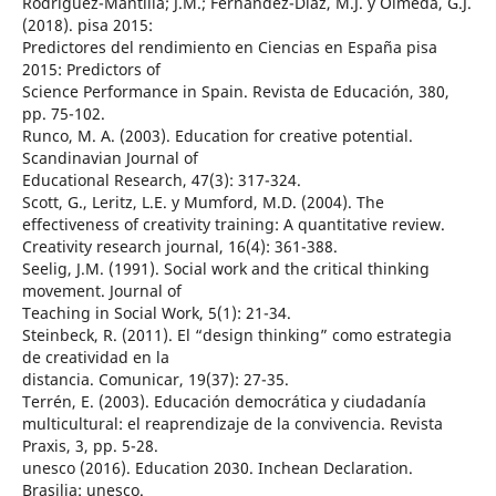
Rodríguez-Mantilla; J.M.; Fernández-Díaz, M.J. y Olmeda, G.J.
(2018). pisa 2015:
Predictores del rendimiento en Ciencias en España pisa
2015: Predictors of
Science Performance in Spain. Revista de Educación, 380,
pp. 75-102.
Runco, M. A. (2003). Education for creative potential.
Scandinavian Journal of
Educational Research, 47(3): 317-324.
Scott, G., Leritz, L.E. y Mumford, M.D. (2004). The
effectiveness of creativity training: A quantitative review.
Creativity research journal, 16(4): 361-388.
Seelig, J.M. (1991). Social work and the critical thinking
movement. Journal of
Teaching in Social Work, 5(1): 21-34.
Steinbeck, R. (2011). El “design thinking” como estrategia
de creatividad en la
distancia. Comunicar, 19(37): 27-35.
Terrén, E. (2003). Educación democrática y ciudadanía
multicultural: el reaprendizaje de la convivencia. Revista
Praxis, 3, pp. 5-28.
unesco (2016). Education 2030. Inchean Declaration.
Brasilia: unesco.