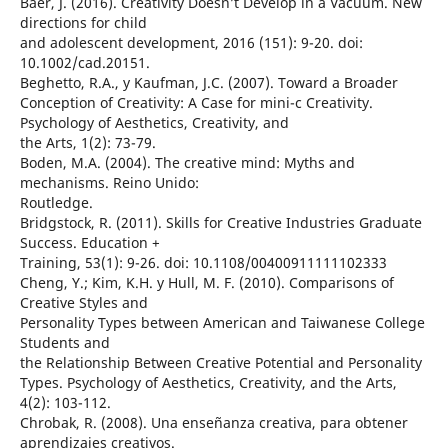
Baer, J. (2016). Creativity Doesn’t Develop in a Vacuum. New
directions for child
and adolescent development, 2016 (151): 9-20. doi:
10.1002/cad.20151.
Beghetto, R.A., y Kaufman, J.C. (2007). Toward a Broader
Conception of Creativity: A Case for mini-c Creativity.
Psychology of Aesthetics, Creativity, and
the Arts, 1(2): 73-79.
Boden, M.A. (2004). The creative mind: Myths and
mechanisms. Reino Unido:
Routledge.
Bridgstock, R. (2011). Skills for Creative Industries Graduate
Success. Education +
Training, 53(1): 9-26. doi: 10.1108/00400911111102333
Cheng, Y.; Kim, K.H. y Hull, M. F. (2010). Comparisons of
Creative Styles and
Personality Types between American and Taiwanese College
Students and
the Relationship Between Creative Potential and Personality
Types. Psychology of Aesthetics, Creativity, and the Arts,
4(2): 103-112.
Chrobak, R. (2008). Una enseñanza creativa, para obtener
aprendizajes creativos.