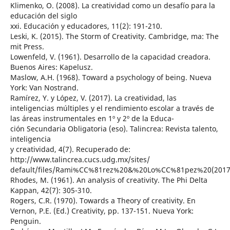
Klimenko, O. (2008). La creatividad como un desafío para la
educación del siglo
xxi. Educación y educadores, 11(2): 191-210.
Leski, K. (2015). The Storm of Creativity. Cambridge, ma: The
mit Press.
Lowenfeld, V. (1961). Desarrollo de la capacidad creadora.
Buenos Aires: Kapelusz.
Maslow, A.H. (1968). Toward a psychology of being. Nueva
York: Van Nostrand.
Ramírez, Y. y López, V. (2017). La creatividad, las
inteligencias múltiples y el rendimiento escolar a través de
las áreas instrumentales en 1º y 2º de la Educa-
ción Secundaria Obligatoria (eso). Talincrea: Revista talento,
inteligencia
y creatividad, 4(7). Recuperado de:
http://www.talincrea.cucs.udg.mx/sites/
default/files/Rami%CC%81rez%20&%20Lo%CC%81pez%20(2017
Rhodes, M. (1961). An analysis of creativity. The Phi Delta
Kappan, 42(7): 305-310.
Rogers, C.R. (1970). Towards a Theory of creativity. En
Vernon, P.E. (Ed.) Creativity, pp. 137-151. Nueva York:
Penguin.