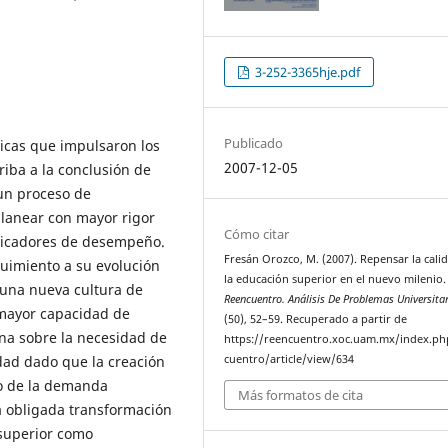
3-252-3365hje.pdf
Publicado
ticas que impulsaron los
2007-12-05
riba a la conclusión de
 un proceso de
lanear con mayor rigor
Cómo citar
ndicadores de desempeño.
Fresán Orozco, M. (2007). Repensar la cali
guimiento a su evolución
la educación superior en el nuevo milenio.
 una nueva cultura de
Reencuentro. Análisis De Problemas Universita
mayor capacidad de
(50), 52–59. Recuperado a partir de
iona sobre la necesidad de
https://reencuentro.xoc.uam.mx/index.ph
idad dado que la creación
cuentro/article/view/634
to de la demanda
Más formatos de cita
la obligada transformación
 superior como