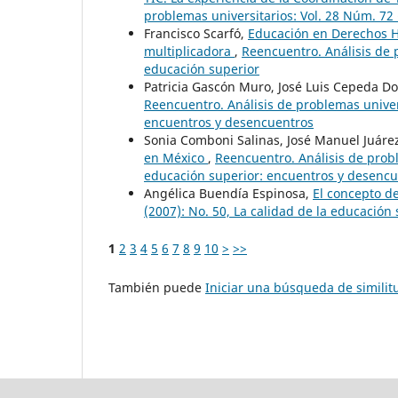
problemas universitarios: Vol. 28 Núm. 72
Francisco Scarfó,
Educación en Derechos H
multiplicadora
,
Reencuentro. Análisis de 
educación superior
Patricia Gascón Muro, José Luis Cepeda D
Reencuentro. Análisis de problemas univers
encuentros y desencuentros
Sonia Comboni Salinas, José Manuel Juár
en México
,
Reencuentro. Análisis de probl
educación superior: encuentros y desenc
Angélica Buendía Espinosa,
El concepto d
(2007): No. 50, La calidad de la educació
1
2
3
4
5
6
7
8
9
10
>
>>
También puede
Iniciar una búsqueda de simili