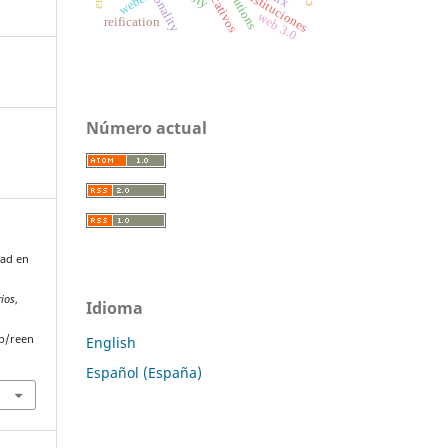
institutions
racionality
instituciones
weber
web 3.0
reification
Número actual
dad en
rios
,
Idioma
p/reen
English
Español (España)