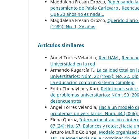
Magdalena Fresán Orozco,
Repensando la i
pensamiento de Pablo Carlevaro
,
Reencuen
Que 20 años no es nada...
Magdalena Fresán Orozco,
Querido diario
(1989): No. 1, XV años
Artículos similares
Ángel Torres Velandia,
Red UAM
,
Reencuen
Universidad en la red
Armando Rugarcía T.,
La calidad total en 
universitarios: Núm. 22 (1998): No. 22, D
La educación como un sistema complejo
Edith Chehaybar y Kuri,
Reflexiones sobre 
de problemas universitarios: Núm. 50 (2007
desencuentros
Ángel Torres Velandia,
Hacia un modelo de
problemas universitarios: Núm. 44 (2006):
Elena Quiroz,
Internacionalización e inter
67 (24): No. 67, Balances y retos: ¿Hacia 
Arturo Muñiz Colunga,
Modelo organizaci
TIC. La experiencia de la Coordinación d