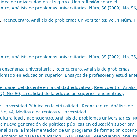
dea de universidad en el siglo xxi.Una reflexión sobre el
tro. Análisis de problemas universitarios: Núm. 56 (2009): No. 56
,
Reencuentro. Análisis de problemas universitarios: Vol. 1 Núm. 1
tro. Análisis de problemas universitarios: Núm. 35 (2002): No. 35,
la enseñanza universitaria
,
Reencuentro. Análisis de problemas
iplomado en educación superior. Ensayos de profesores y estudiante
el papel del docente en la calidad educativa
,
Reencuentro. Análisi
): No. 50, La calidad de la educación superior: encuentros y
 Universidad Pública en la virtualidad
,
Reencuentro. Análisis de
 No. 44, Medios electrónicos y Universidad
culturalidad
,
Reencuentro. Análisis de problemas universitarios: 
una nueva generación de políticas públicas en educación superior?
onal para la implementación de un programa de formación docent
e Tecnologías para la Educación DGTIC-UNAM
,
Reencuentro. Análisi