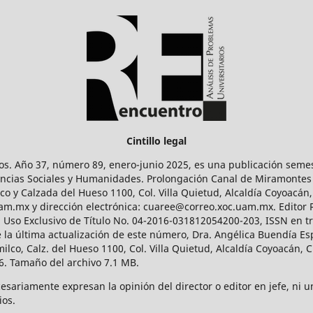
Cintillo legal
os. Año 37, número 89, enero-junio 2025, es una publicación sem
Ciencias Sociales y Humanidades. Prolongación Canal de Miramontes
ico y Calzada del Hueso 1100, Col. Villa Quietud, Alcaldía Coyoacán,
uam.mx y dirección electrónica: cuaree@correo.xoc.uam.mx. Editor
l Uso Exclusivo de Título No. 04-2016-031812054200-203, ISSN en tr
 última actualización de este número, Dra. Angélica Buendía Esp
o, Calz. del Hueso 1100, Col. Villa Quietud, Alcaldía Coyoacán, C
. Tamaño del archivo 7.1 MB.
ariamente expresan la opinión del director o editor en jefe, ni una
ios.