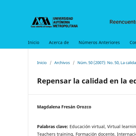
Inicio
Acerca de
Números Anteriores
Co
Inicio
/
Archivos
/
Núm. 50 (2007): No. 50, La cali
Repensar la calidad en la e
Magdalena Fresán Orozco
Palabras clave:
Educación virtual, Virtual learni
Teachers training, Formación docente, Internaci