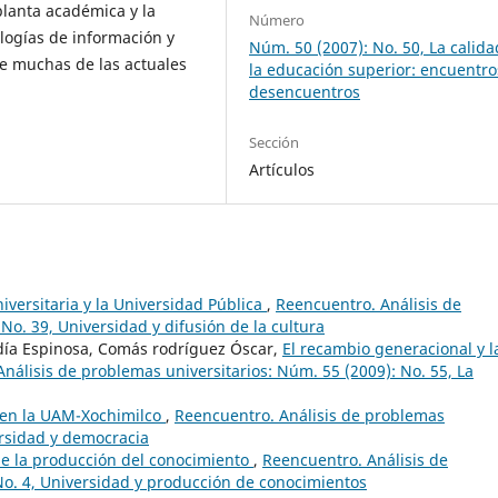
lanta académica y la
Número
logías de información y
Núm. 50 (2007): No. 50, La calida
de muchas de las actuales
la educación superior: encuentro
desencuentros
Sección
Artículos
iversitaria y la Universidad Pública
,
Reencuentro. Análisis de
No. 39, Universidad y difusión de la cultura
ía Espinosa, Comás rodríguez Óscar,
El recambio generacional y l
nálisis de problemas universitarios: Núm. 55 (2009): No. 55, La
 en la UAM-Xochimilco
,
Reencuentro. Análisis de problemas
ersidad y democracia
e la producción del conocimiento
,
Reencuentro. Análisis de
No. 4, Universidad y producción de conocimientos