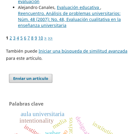
evaluación
Alejandro Canales,
Evaluación educativa
,
Reencuentro. Análisis de problemas universitarios:
Núm. 48 (2007): No. 48, Evaluación cualitativa en la
enseñanza universitaria
1
2
3
4
5
6
7
8
9
10
>
>>
También puede
Iniciar una búsqueda de similitud avanzada
para este artículo.
Enviar un artículo
Palabras clave
aula universitaria
media
intentionality
institutions
weber