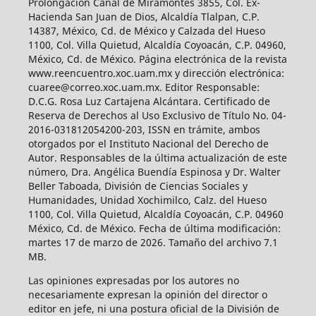
Prolongación Canal de Miramontes 3855, Col. Ex-
Hacienda San Juan de Dios, Alcaldía Tlalpan, C.P.
14387, México, Cd. de México y Calzada del Hueso
1100, Col. Villa Quietud, Alcaldía Coyoacán, C.P. 04960,
México, Cd. de México. Página electrónica de la revista
www.reencuentro.xoc.uam.mx y dirección electrónica:
cuaree@correo.xoc.uam.mx. Editor Responsable:
D.C.G. Rosa Luz Cartajena Alcántara. Certificado de
Reserva de Derechos al Uso Exclusivo de Título No. 04-
2016-031812054200-203, ISSN en trámite, ambos
otorgados por el Instituto Nacional del Derecho de
Autor. Responsables de la última actualización de este
número, Dra. Angélica Buendía Espinosa y Dr. Walter
Beller Taboada, División de Ciencias Sociales y
Humanidades, Unidad Xochimilco, Calz. del Hueso
1100, Col. Villa Quietud, Alcaldía Coyoacán, C.P. 04960
México, Cd. de México. Fecha de última modificación:
martes 17 de marzo de 2026. Tamaño del archivo 7.1
MB.
Las opiniones expresadas por los autores no
necesariamente expresan la opinión del director o
editor en jefe, ni una postura oficial de la División de