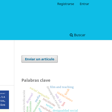
Registrarse
Entrar
Buscar
Enviar un artículo
Palabras clave
film and teaching
desempeño escolar
social inequality
fetish
cosificación/reificación
instituciones
disposal
web 3.0
media
fetichismo
universidad
lms
institutions
weber
marx
desigualdad social