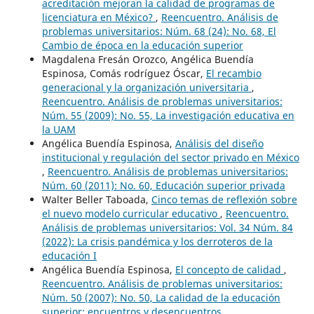
acreditación mejoran la calidad de programas de
licenciatura en México?
,
Reencuentro. Análisis de
problemas universitarios: Núm. 68 (24): No. 68, El
Cambio de época en la educación superior
Magdalena Fresán Orozco, Angélica Buendía
Espinosa, Comás rodríguez Óscar,
El recambio
generacional y la organización universitaria
,
Reencuentro. Análisis de problemas universitarios:
Núm. 55 (2009): No. 55, La investigación educativa en
la UAM
Angélica Buendía Espinosa,
Análisis del diseño
institucional y regulación del sector privado en México
,
Reencuentro. Análisis de problemas universitarios:
Núm. 60 (2011): No. 60, Educación superior privada
Walter Beller Taboada,
Cinco temas de reflexión sobre
el nuevo modelo curricular educativo
,
Reencuentro.
Análisis de problemas universitarios: Vol. 34 Núm. 84
(2022): La crisis pandémica y los derroteros de la
educación I
Angélica Buendía Espinosa,
El concepto de calidad
,
Reencuentro. Análisis de problemas universitarios:
Núm. 50 (2007): No. 50, La calidad de la educación
superior: encuentros y desencuentros