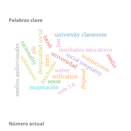
Palabras clave
desigualdad social
university classroom
fetish
lms
racionality
medios audiovisuales
ple
resultados educativos
universidad
social inequality
instituciones
media
institutions
marx
fetichismo
weber
disposal
reification
sense
web 3.0
enajenación
Número actual