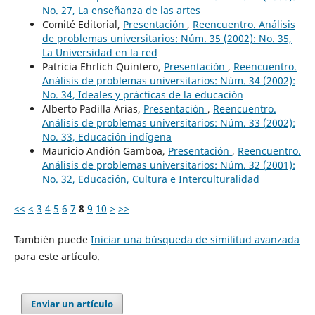
No. 27, La enseñanza de las artes
Comité Editorial,
Presentación
,
Reencuentro. Análisis
de problemas universitarios: Núm. 35 (2002): No. 35,
La Universidad en la red
Patricia Ehrlich Quintero,
Presentación
,
Reencuentro.
Análisis de problemas universitarios: Núm. 34 (2002):
No. 34, Ideales y prácticas de la educación
Alberto Padilla Arias,
Presentación
,
Reencuentro.
Análisis de problemas universitarios: Núm. 33 (2002):
No. 33, Educación indígena
Mauricio Andión Gamboa,
Presentación
,
Reencuentro.
Análisis de problemas universitarios: Núm. 32 (2001):
No. 32, Educación, Cultura e Interculturalidad
<<
<
3
4
5
6
7
8
9
10
>
>>
También puede
Iniciar una búsqueda de similitud avanzada
para este artículo.
Enviar un artículo