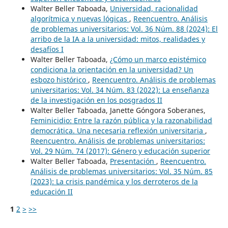
Walter Beller Taboada,
Universidad, racionalidad
algorítmica y nuevas lógicas
,
Reencuentro. Análisis
de problemas universitarios: Vol. 36 Núm. 88 (2024): El
arribo de la IA a la universidad: mitos, realidades y
desafíos I
Walter Beller Taboada,
¿Cómo un marco epistémico
condiciona la orientación en la universidad? Un
esbozo histórico
,
Reencuentro. Análisis de problemas
universitarios: Vol. 34 Núm. 83 (2022): La enseñanza
de la investigación en los posgrados II
Walter Beller Taboada, Janette Góngora Soberanes,
Feminicidio: Entre la razón pública y la razonabilidad
democrática. Una necesaria reflexión universitaria
,
Reencuentro. Análisis de problemas universitarios:
Vol. 29 Núm. 74 (2017): Género y educación superior
Walter Beller Taboada,
Presentación
,
Reencuentro.
Análisis de problemas universitarios: Vol. 35 Núm. 85
(2023): La crisis pandémica y los derroteros de la
educación II
1
2
>
>>