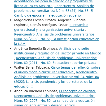
acreditación mejoran la calidad de programas de
licenciatura en México?
,
Reencuentro. Análisis de
problemas universitarios: Núm. 68 (24): No. 68, El
Cambio de época en la educación superior
Magdalena Fresán Orozco, Angélica Buendía
Espinosa, Comás rodríguez Óscar,
El recambio
generacional y la organización universitaria
,
Reencuentro. Análisis de problemas universitarios:
Núm. 55 (2009): No. 55, La investigación educativa en
la UAM
Angélica Buendía Espinosa,
Análisis del diseño
institucional y regulación del sector privado en México
,
Reencuentro. Análisis de problemas universitarios:
Núm. 60 (2011): No. 60, Educación superior privada
Walter Beller Taboada,
Cinco temas de reflexión sobre
el nuevo modelo curricular educativo
,
Reencuentro.
Análisis de problemas universitarios: Vol. 34 Núm. 84
(2022): La crisis pandémica y los derroteros de la
educación I
Angélica Buendía Espinosa,
El concepto de calidad
,
Reencuentro. Análisis de problemas universitarios:
Núm. 50 (2007): No. 50, La calidad de la educación
superior: encuentros y desencuentros