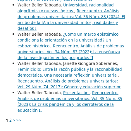
Walter Beller Taboada,
Universidad, racionalidad
algorítmica y nuevas lógicas
,
Reencuentro. Análisis
de problemas universitarios: Vol. 36 Núm. 88 (2024): El
arribo de la IA a la universidad: mitos, realidades y
desafíos I
Walter Beller Taboada,
¿Cómo un marco epistémico
condiciona la orientación en la universidad? Un
esbozo histórico
,
Reencuentro. Análisis de problemas
universitarios: Vol. 34 Núm. 83 (2022): La enseñanza
de la investigación en los posgrados II
Walter Beller Taboada, Janette Góngora Soberanes,
Feminicidio: Entre la razón pública y la razonabilidad
democrática. Una necesaria reflexión universitaria
,
Reencuentro. Análisis de problemas universitarios:
Vol. 29 Núm. 74 (2017): Género y educación superior
Walter Beller Taboada,
Presentación
,
Reencuentro.
Análisis de problemas universitarios: Vol. 35 Núm. 85
(2023): La crisis pandémica y los derroteros de la
educación II
1
2
>
>>