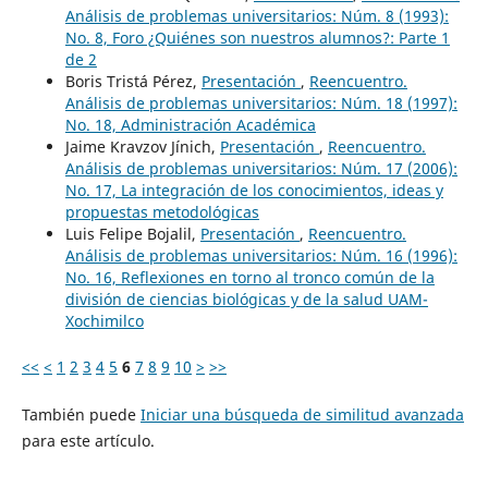
Análisis de problemas universitarios: Núm. 8 (1993):
No. 8, Foro ¿Quiénes son nuestros alumnos?: Parte 1
de 2
Boris Tristá Pérez,
Presentación
,
Reencuentro.
Análisis de problemas universitarios: Núm. 18 (1997):
No. 18, Administración Académica
Jaime Kravzov Jínich,
Presentación
,
Reencuentro.
Análisis de problemas universitarios: Núm. 17 (2006):
No. 17, La integración de los conocimientos, ideas y
propuestas metodológicas
Luis Felipe Bojalil,
Presentación
,
Reencuentro.
Análisis de problemas universitarios: Núm. 16 (1996):
No. 16, Reflexiones en torno al tronco común de la
división de ciencias biológicas y de la salud UAM-
Xochimilco
<<
<
1
2
3
4
5
6
7
8
9
10
>
>>
También puede
Iniciar una búsqueda de similitud avanzada
para este artículo.