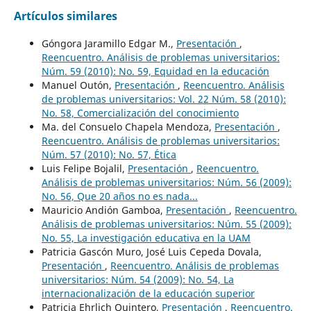
Artículos similares
Góngora Jaramillo Edgar M.,
Presentación
,
Reencuentro. Análisis de problemas universitarios:
Núm. 59 (2010): No. 59, Equidad en la educación
Manuel Outón,
Presentación
,
Reencuentro. Análisis
de problemas universitarios: Vol. 22 Núm. 58 (2010):
No. 58, Comercialización del conocimiento
Ma. del Consuelo Chapela Mendoza,
Presentación
,
Reencuentro. Análisis de problemas universitarios:
Núm. 57 (2010): No. 57, Ética
Luis Felipe Bojalil,
Presentación
,
Reencuentro.
Análisis de problemas universitarios: Núm. 56 (2009):
No. 56, Que 20 años no es nada...
Mauricio Andión Gamboa,
Presentación
,
Reencuentro.
Análisis de problemas universitarios: Núm. 55 (2009):
No. 55, La investigación educativa en la UAM
Patricia Gascón Muro, José Luis Cepeda Dovala,
Presentación
,
Reencuentro. Análisis de problemas
universitarios: Núm. 54 (2009): No. 54, La
internacionalización de la educación superior
Patricia Ehrlich Quintero,
Presentación
,
Reencuentro.