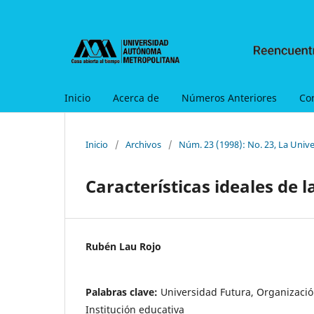
Inicio
Acerca de
Números Anteriores
Co
Inicio
/
Archivos
/
Núm. 23 (1998): No. 23, La Univer
Características ideales de 
Rubén Lau Rojo
Palabras clave:
Universidad Futura, Organizació
Institución educativa