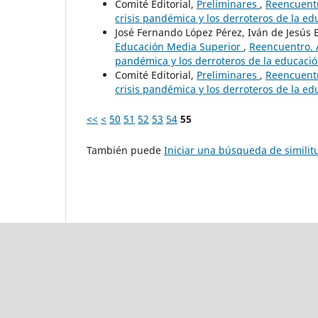
Comité Editorial,
Preliminares
,
Reencuentr
crisis pandémica y los derroteros de la ed
José Fernando López Pérez, Iván de Jesús 
Educación Media Superior
,
Reencuentro. A
pandémica y los derroteros de la educació
Comité Editorial,
Preliminares
,
Reencuentr
crisis pandémica y los derroteros de la ed
<<
<
50
51
52
53
54
55
También puede
Iniciar una búsqueda de simili