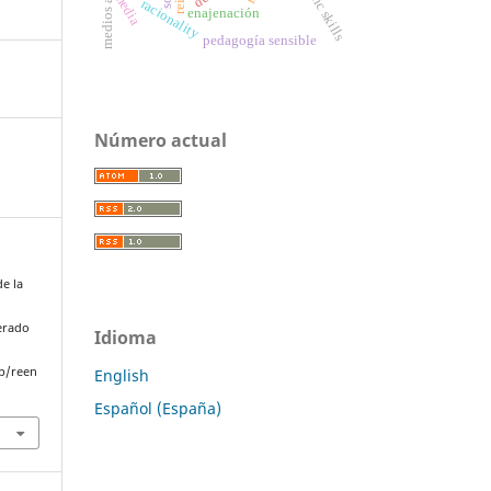
scientific skills
media
racionality
enajenación
pedagogía sensible
Número actual
de la
perado
Idioma
p/reen
English
Español (España)