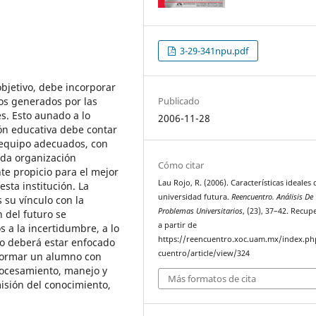
3-29-341npu.pdf
objetivo, debe incorporar
os generados por las
Publicado
es. Esto aunado a lo
2006-11-28
ón educativa debe contar
y equipo adecuados, con
da organización
Cómo citar
te propicio para el mejor
Lau Rojo, R. (2006). Características ideales 
ta institución. La
universidad futura.
Reencuentro. Análisis De
 su vínculo con la
Problemas Universitarios
, (23), 37–42. Recu
n del futuro se
a partir de
s a la incertidumbre, a lo
https://reencuentro.xoc.uam.mx/index.ph
o deberá estar enfocado
cuentro/article/view/324
e formar un alumno con
rocesamiento, manejo y
Más formatos de cita
isión del conocimiento,