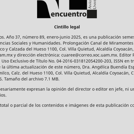
Cintillo legal
os. Año 37, número 89, enero-junio 2025, es una publicación sem
Ciencias Sociales y Humanidades. Prolongación Canal de Miramontes
ico y Calzada del Hueso 1100, Col. Villa Quietud, Alcaldía Coyoacán,
uam.mx y dirección electrónica: cuaree@correo.xoc.uam.mx. Editor
l Uso Exclusivo de Título No. 04-2016-031812054200-203, ISSN en tr
 última actualización de este número, Dra. Angélica Buendía Esp
o, Calz. del Hueso 1100, Col. Villa Quietud, Alcaldía Coyoacán, C
. Tamaño del archivo 7.1 MB.
ariamente expresan la opinión del director o editor en jefe, ni una
ios.
tal o parcial de los contenidos e imágenes de esta publicación con