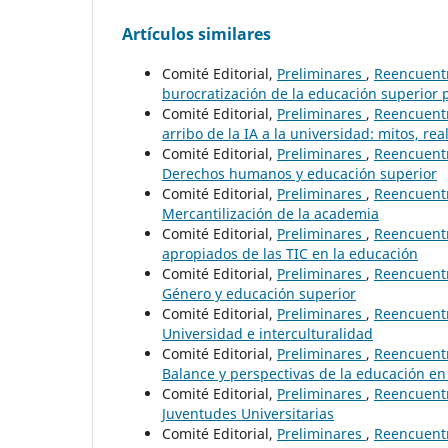
Artículos similares
Comité Editorial,
Preliminares
,
Reencuentr
burocratización de la educación superior 
Comité Editorial,
Preliminares
,
Reencuentro
arribo de la IA a la universidad: mitos, rea
Comité Editorial,
Preliminares
,
Reencuentr
Derechos humanos y educación superior
Comité Editorial,
Preliminares
,
Reencuentr
Mercantilización de la academia
Comité Editorial,
Preliminares
,
Reencuentr
apropiados de las TIC en la educación
Comité Editorial,
Preliminares
,
Reencuentr
Género y educación superior
Comité Editorial,
Preliminares
,
Reencuentr
Universidad e interculturalidad
Comité Editorial,
Preliminares
,
Reencuentr
Balance y perspectivas de la educación e
Comité Editorial,
Preliminares
,
Reencuentr
Juventudes Universitarias
Comité Editorial,
Preliminares
,
Reencuentr