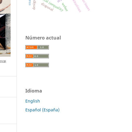
instituciones
institutions
social inequality
disposal
weber
Número actual
Idioma
English
Español (España)