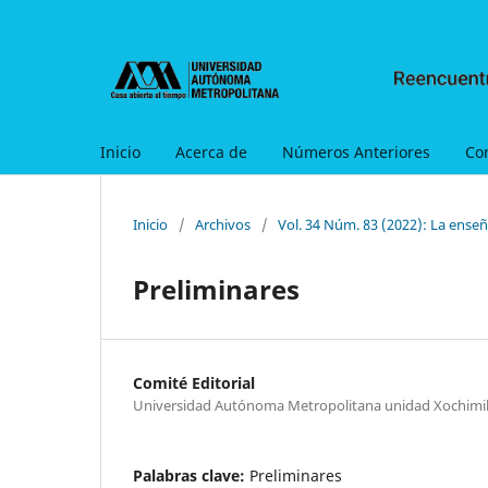
Inicio
Acerca de
Números Anteriores
Co
Inicio
/
Archivos
/
Vol. 34 Núm. 83 (2022): La enseñ
Preliminares
Comité Editorial
Universidad Autónoma Metropolitana unidad Xochimi
Palabras clave:
Preliminares