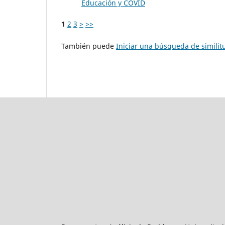
Educación y COVID
1
2
3
>
>>
También puede
Iniciar una búsqueda de simili