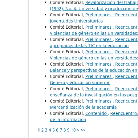
Comité Editorial,
Revalorización del traba
(1992): No. 4, Universidad y producción d
Comité Editorial,
Preliminares
,
Reencuentr
Juventudes Universitarias
Comité Editorial,
Preliminares
,
Reencuentr
Violencias de género en las universidades:
Comité Editorial,
Preliminares
,
Reencuentr
apropiados de las TIC en la educación
Comité Editorial,
Preliminares
,
Reencuentr
Violencias de género en las universidades:
Comité Editorial,
Preliminares
,
Reencuentr
Balance y perspectivas de la educación e
Comité Editorial,
Preliminares
,
Reencuentr
Género y educación superior
Comité Editorial,
Preliminares
,
Reencuentr
enseñanza de la investigación en los posg
Comité Editorial,
Preliminares
,
Reencuentr
Mercantilización de la academia
Comité Editorial,
Contenido
,
Reencuentro. 
de la información
1
2
3
4
5
6
7
8
9
10
>
>>