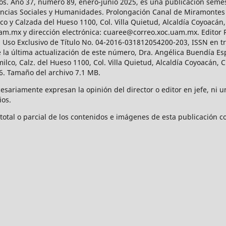
os. Año 37, número 89, enero-junio 2025, es una publicación sem
Ciencias Sociales y Humanidades. Prolongación Canal de Miramontes
ico y Calzada del Hueso 1100, Col. Villa Quietud, Alcaldía Coyoacán,
uam.mx y dirección electrónica: cuaree@correo.xoc.uam.mx. Editor
l Uso Exclusivo de Título No. 04-2016-031812054200-203, ISSN en tr
 última actualización de este número, Dra. Angélica Buendía Esp
o, Calz. del Hueso 1100, Col. Villa Quietud, Alcaldía Coyoacán, C
. Tamaño del archivo 7.1 MB.
ariamente expresan la opinión del director o editor en jefe, ni una
ios.
tal o parcial de los contenidos e imágenes de esta publicación con