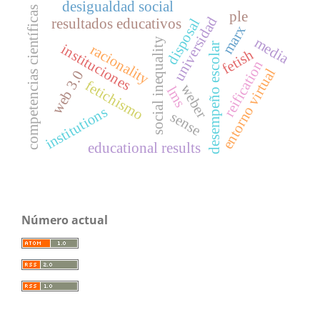
desigualdad social
competencias científicas
ple
universidad
resultados educativos
disposal
marx
media
social inequality
desempeño escolar
instituciones
racionality
fetish
reification
entorno virtual
web 3.0
fetichismo
weber
lms
institutions
sense
educational results
Número actual