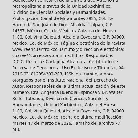
Metropolitana a través de la Unidad Xochimilco,
División de Ciencias Sociales y Humanidades.
Prolongación Canal de Miramontes 3855, Col. Ex-
Hacienda San Juan de Dios, Alcaldía Tlalpan, C.P.
14387, México, Cd. de México y Calzada del Hueso
1100, Col. Villa Quietud, Alcaldía Coyoacán, C.P. 04960,
México, Cd. de México. Página electrónica de la revista
www.reencuentro.xoc.uam.mx y dirección electrónica:
cuaree@correo.xoc.uam.mx. Editor Responsable:
D.C.G. Rosa Luz Cartajena Alcántara. Certificado de
Reserva de Derechos al Uso Exclusivo de Título No. 04-
2016-031812054200-203, ISSN en trámite, ambos
otorgados por el Instituto Nacional del Derecho de
Autor. Responsables de la última actualización de este
número, Dra. Angélica Buendía Espinosa y Dr. Walter
Beller Taboada, División de Ciencias Sociales y
Humanidades, Unidad Xochimilco, Calz. del Hueso
1100, Col. Villa Quietud, Alcaldía Coyoacán, C.P. 04960
México, Cd. de México. Fecha de última modificación:
martes 17 de marzo de 2026. Tamaño del archivo 7.1
MB.