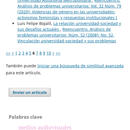
Universidad Autónoma Metropolitana
,
Reencuentro.
Análisis de problemas universitarios: Vol. 32 Núm. 79
(2020): Violencias de género en las universidades:
activismos feministas y respuestas institucionales I
Luis Felipe Bojalil,
La relación universidad-sociedad y
sus desafíos actuales
,
Reencuentro. Análisis de
problemas universitarios: Núm. 52 (2008): No. 52,
Vinculación universidad-sociedad y sus problemas
<<
<
1
2
3
4
5
6
7
8
9
10
>
>>
También puede
Iniciar una búsqueda de similitud avanzada
para este artículo.
Enviar un artículo
Palabras clave
medios audiovisuales