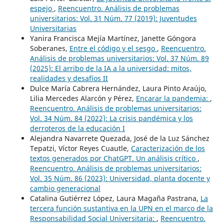
espejo
,
Reencuentro. Análisis de problemas
universitarios: Vol. 31 Núm. 77 (2019): Juventudes
Universitarias
Yanira Francisca Mejía Martínez, Janette Góngora
Soberanes,
Entre el código y el sesgo
,
Reencuentro.
Análisis de problemas universitarios: Vol. 37 Núm. 89
(2025): El arribo de la IA a la universidad: mitos,
realidades y desafíos II
Dulce María Cabrera Hernández, Laura Pinto Araújo,
Lilia Mercedes Alarcón y Pérez,
Encarar la pandemia:
,
Reencuentro. Análisis de problemas universitarios:
Vol. 34 Núm. 84 (2022): La crisis pandémica y los
derroteros de la educación I
Alejandra Navarrete Quezada, José de la Luz Sánchez
Tepatzi, Víctor Reyes Cuautle,
Caracterización de los
textos generados por ChatGPT. Un análisis crítico
,
Reencuentro. Análisis de problemas universitarios:
Vol. 35 Núm. 86 (2023): Universidad, planta docente y
cambio generacional
Catalina Gutiérrez López, Laura Magaña Pastrana,
La
tercera función sustantiva en la UPN en el marco de la
Responsabilidad Social Universitaria:
,
Reencuentro.