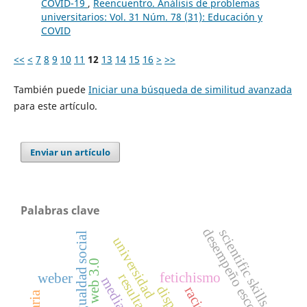
COVID-19
,
Reencuentro. Análisis de problemas
universitarios: Vol. 31 Núm. 78 (31): Educación y
COVID
<<
<
7
8
9
10
11
12
13
14
15
16
>
>>
También puede
Iniciar una búsqueda de similitud avanzada
para este artículo.
Enviar un artículo
Palabras clave
desempeño escolar
scientific skills
desigualdad social
universidad
web 3.0
fetichismo
weber
media