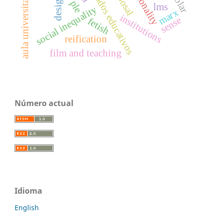
resultados educativos
disposal
racionality
aula universitaria
ple
lms
social inequality
marx
institutions
sense
fetish
reification
film and teaching
Número actual
Idioma
English