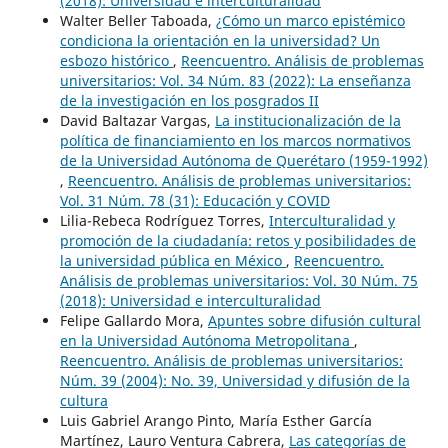
(2018): Universidad e interculturalidad
Walter Beller Taboada,
¿Cómo un marco epistémico
condiciona la orientación en la universidad? Un
esbozo histórico
,
Reencuentro. Análisis de problemas
universitarios: Vol. 34 Núm. 83 (2022): La enseñanza
de la investigación en los posgrados II
David Baltazar Vargas,
La institucionalización de la
política de financiamiento en los marcos normativos
de la Universidad Autónoma de Querétaro (1959-1992)
,
Reencuentro. Análisis de problemas universitarios:
Vol. 31 Núm. 78 (31): Educación y COVID
Lilia-Rebeca Rodríguez Torres,
Interculturalidad y
promoción de la ciudadanía: retos y posibilidades de
la universidad pública en México
,
Reencuentro.
Análisis de problemas universitarios: Vol. 30 Núm. 75
(2018): Universidad e interculturalidad
Felipe Gallardo Mora,
Apuntes sobre difusión cultural
en la Universidad Autónoma Metropolitana
,
Reencuentro. Análisis de problemas universitarios:
Núm. 39 (2004): No. 39, Universidad y difusión de la
cultura
Luis Gabriel Arango Pinto, María Esther García
Martínez, Lauro Ventura Cabrera,
Las categorías de