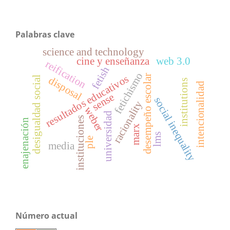
Palabras clave
science and technology
cine y enseñanza
web 3.0
reification
fetish
fetichismo
resultados educativos
desempeño escolar
disposal
desigualdad social
institutions
intencionalidad
sense
social inequality
racionality
weber
universidad
instituciones
enajenación
marx
lms
ple
media
Número actual