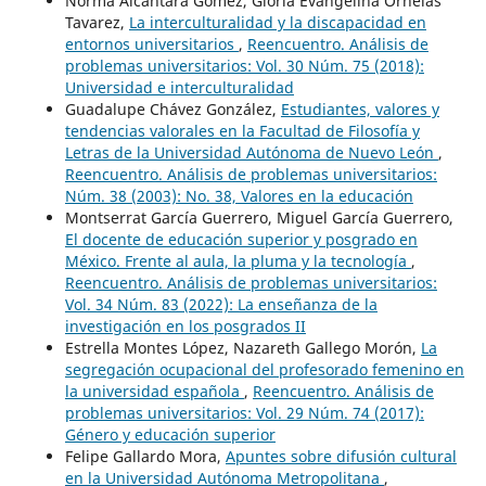
Norma Alcántara Gómez, Gloria Evangelina Ornelas
Tavarez,
La interculturalidad y la discapacidad en
entornos universitarios
,
Reencuentro. Análisis de
problemas universitarios: Vol. 30 Núm. 75 (2018):
Universidad e interculturalidad
Guadalupe Chávez González,
Estudiantes, valores y
tendencias valorales en la Facultad de Filosofía y
Letras de la Universidad Autónoma de Nuevo León
,
Reencuentro. Análisis de problemas universitarios:
Núm. 38 (2003): No. 38, Valores en la educación
Montserrat García Guerrero, Miguel García Guerrero,
El docente de educación superior y posgrado en
México. Frente al aula, la pluma y la tecnología
,
Reencuentro. Análisis de problemas universitarios:
Vol. 34 Núm. 83 (2022): La enseñanza de la
investigación en los posgrados II
Estrella Montes López, Nazareth Gallego Morón,
La
segregación ocupacional del profesorado femenino en
la universidad española
,
Reencuentro. Análisis de
problemas universitarios: Vol. 29 Núm. 74 (2017):
Género y educación superior
Felipe Gallardo Mora,
Apuntes sobre difusión cultural
en la Universidad Autónoma Metropolitana
,