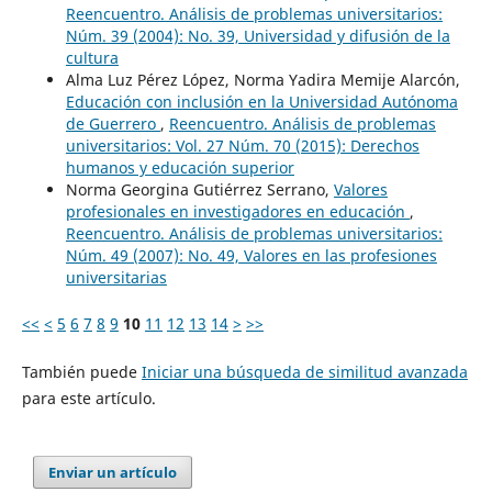
Reencuentro. Análisis de problemas universitarios:
Núm. 39 (2004): No. 39, Universidad y difusión de la
cultura
Alma Luz Pérez López, Norma Yadira Memije Alarcón,
Educación con inclusión en la Universidad Autónoma
de Guerrero
,
Reencuentro. Análisis de problemas
universitarios: Vol. 27 Núm. 70 (2015): Derechos
humanos y educación superior
Norma Georgina Gutiérrez Serrano,
Valores
profesionales en investigadores en educación
,
Reencuentro. Análisis de problemas universitarios:
Núm. 49 (2007): No. 49, Valores en las profesiones
universitarias
<<
<
5
6
7
8
9
10
11
12
13
14
>
>>
También puede
Iniciar una búsqueda de similitud avanzada
para este artículo.
Enviar un artículo