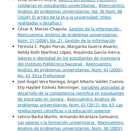
solidarias en estudiantes universitarios
,
Reencuentro.
Análisis de problemas universitarios: Vol. 36 Núm. 88
(2024): El arribo de la IA a la universidad: mitos,
realidades y desafíos I
César A. Macías-Chapula,
Gestión de la información
,
Reencuentro. Análisis de problemas universitarios:
Núm. 21 (2006): No. 21, Gestión de la información
Teresita C. Payán Porras, Margarita Guerra Alvarez,
Nelda Ruth Martínez López, Rosalinda García-Sierra,
Valores e identidad en los estudiantes de ingeniería
del Instituto Politécnico Nacional
,
Reencuentro.
Análisis de problemas universitarios: Núm. 43 (2006):
No. 43, Ética Profesional
José Ángel Vera Noriega, Ángel Alberto Valdés Cuervo,
Etty Haydeé Estévez Nénninger,
Variables asociadas al
desarrollo de la competencia científica en estudiantes
de posgrado en Sonora
,
Reencuentro. Análisis de
problemas universitarios: Núm. 63 (2012): No. 63, Las
revoluciones científicas y la educación superior
Leticia Barba Martín, Armando Alcántara Santuario,
Los valores y la formación universitaria
,
Reencuentro.
Análisis de problemas universitarios: Núm. 38 (2003):