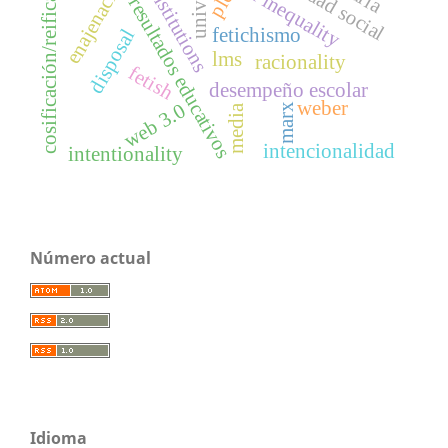
cosificación/reificación
social inequality
enajenación
institutions
ple
resultados educativos
fetichismo
disposal
lms
racionality
fetish
desempeño escolar
weber
web 3.0
marx
media
intencionalidad
intentionality
Número actual
Idioma