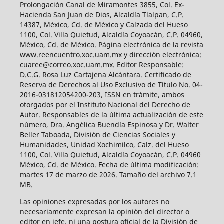
Prolongación Canal de Miramontes 3855, Col. Ex-
Hacienda San Juan de Dios, Alcaldía Tlalpan, C.P.
14387, México, Cd. de México y Calzada del Hueso
1100, Col. Villa Quietud, Alcaldía Coyoacán, C.P. 04960,
México, Cd. de México. Página electrónica de la revista
www.reencuentro.xoc.uam.mx y dirección electrónica:
cuaree@correo.xoc.uam.mx. Editor Responsable:
D.C.G. Rosa Luz Cartajena Alcántara. Certificado de
Reserva de Derechos al Uso Exclusivo de Título No. 04-
2016-031812054200-203, ISSN en trámite, ambos
otorgados por el Instituto Nacional del Derecho de
Autor. Responsables de la última actualización de este
número, Dra. Angélica Buendía Espinosa y Dr. Walter
Beller Taboada, División de Ciencias Sociales y
Humanidades, Unidad Xochimilco, Calz. del Hueso
1100, Col. Villa Quietud, Alcaldía Coyoacán, C.P. 04960
México, Cd. de México. Fecha de última modificación:
martes 17 de marzo de 2026. Tamaño del archivo 7.1
MB.
Las opiniones expresadas por los autores no
necesariamente expresan la opinión del director o
editor en jefe, ni una postura oficial de la División de