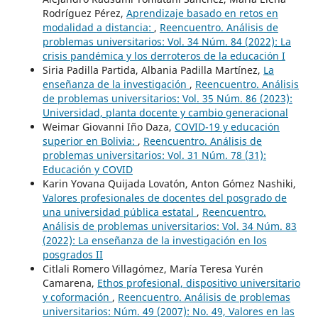
Rodríguez Pérez,
Aprendizaje basado en retos en
modalidad a distancia:
,
Reencuentro. Análisis de
problemas universitarios: Vol. 34 Núm. 84 (2022): La
crisis pandémica y los derroteros de la educación I
Siria Padilla Partida, Albania Padilla Martínez,
La
enseñanza de la investigación
,
Reencuentro. Análisis
de problemas universitarios: Vol. 35 Núm. 86 (2023):
Universidad, planta docente y cambio generacional
Weimar Giovanni Iño Daza,
COVID-19 y educación
superior en Bolivia:
,
Reencuentro. Análisis de
problemas universitarios: Vol. 31 Núm. 78 (31):
Educación y COVID
Karin Yovana Quijada Lovatón, Anton Gómez Nashiki,
Valores profesionales de docentes del posgrado de
una universidad pública estatal
,
Reencuentro.
Análisis de problemas universitarios: Vol. 34 Núm. 83
(2022): La enseñanza de la investigación en los
posgrados II
Citlali Romero Villagómez, María Teresa Yurén
Camarena,
Ethos profesional, dispositivo universitario
y coformación
,
Reencuentro. Análisis de problemas
universitarios: Núm. 49 (2007): No. 49, Valores en las