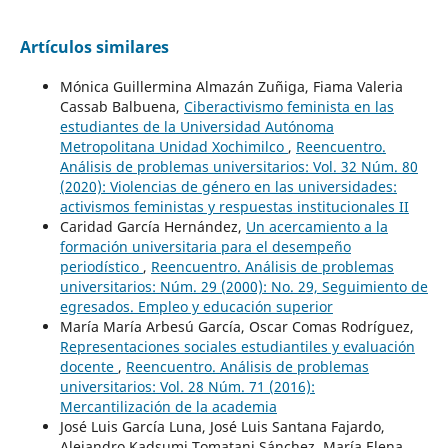
Artículos similares
Mónica Guillermina Almazán Zuñiga, Fiama Valeria
Cassab Balbuena,
Ciberactivismo feminista en las
estudiantes de la Universidad Autónoma
Metropolitana Unidad Xochimilco
,
Reencuentro.
Análisis de problemas universitarios: Vol. 32 Núm. 80
(2020): Violencias de género en las universidades:
activismos feministas y respuestas institucionales II
Caridad García Hernández,
Un acercamiento a la
formación universitaria para el desempeño
periodístico
,
Reencuentro. Análisis de problemas
universitarios: Núm. 29 (2000): No. 29, Seguimiento de
egresados. Empleo y educación superior
María María Arbesú García, Oscar Comas Rodríguez,
Representaciones sociales estudiantiles y evaluación
docente
,
Reencuentro. Análisis de problemas
universitarios: Vol. 28 Núm. 71 (2016):
Mercantilización de la academia
José Luis García Luna, José Luis Santana Fajardo,
Alejandro Kadsumi Tomatani Sánchez, María Elena