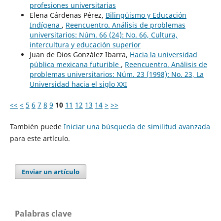
profesiones universitarias
Elena Cárdenas Pérez,
Bilingüismo y Educación
Indígena
,
Reencuentro. Análisis de problemas
universitarios: Núm. 66 (24): No. 66, Cultura,
intercultura y educación superior
Juan de Dios González Ibarra,
Hacia la universidad
pública mexicana futurible
,
Reencuentro. Análisis de
problemas universitarios: Núm. 23 (1998): No. 23, La
Universidad hacia el siglo XXI
<<
<
5
6
7
8
9
10
11
12
13
14
>
>>
También puede
Iniciar una búsqueda de similitud avanzada
para este artículo.
Enviar un artículo
Palabras clave