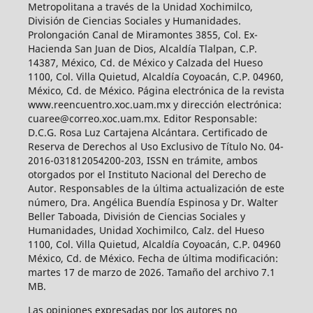
Metropolitana a través de la Unidad Xochimilco,
División de Ciencias Sociales y Humanidades.
Prolongación Canal de Miramontes 3855, Col. Ex-
Hacienda San Juan de Dios, Alcaldía Tlalpan, C.P.
14387, México, Cd. de México y Calzada del Hueso
1100, Col. Villa Quietud, Alcaldía Coyoacán, C.P. 04960,
México, Cd. de México. Página electrónica de la revista
www.reencuentro.xoc.uam.mx y dirección electrónica:
cuaree@correo.xoc.uam.mx. Editor Responsable:
D.C.G. Rosa Luz Cartajena Alcántara. Certificado de
Reserva de Derechos al Uso Exclusivo de Título No. 04-
2016-031812054200-203, ISSN en trámite, ambos
otorgados por el Instituto Nacional del Derecho de
Autor. Responsables de la última actualización de este
número, Dra. Angélica Buendía Espinosa y Dr. Walter
Beller Taboada, División de Ciencias Sociales y
Humanidades, Unidad Xochimilco, Calz. del Hueso
1100, Col. Villa Quietud, Alcaldía Coyoacán, C.P. 04960
México, Cd. de México. Fecha de última modificación:
martes 17 de marzo de 2026. Tamaño del archivo 7.1
MB.
Las opiniones expresadas por los autores no