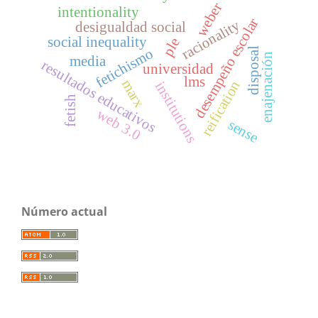
weber
intentionality
desempeño escolar
racionality
desigualdad social
social inequality
ple
fetichismo
disposal
enajenación
media
resultados educativos
universidad
lms
marx
reification
institutions
fetish
web 3.0
sense
Número actual