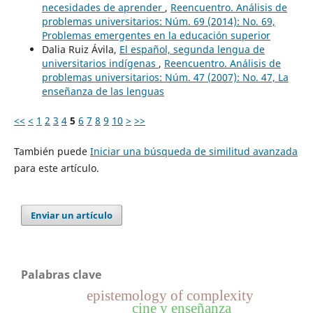
necesidades de aprender
,
Reencuentro. Análisis de
problemas universitarios: Núm. 69 (2014): No. 69,
Problemas emergentes en la educación superior
Dalia Ruiz Ávila,
El español, segunda lengua de
universitarios indígenas
,
Reencuentro. Análisis de
problemas universitarios: Núm. 47 (2007): No. 47, La
enseñanza de las lenguas
<<
<
1
2
3
4
5
6
7
8
9
10
>
>>
También puede
Iniciar una búsqueda de similitud avanzada
para este artículo.
Enviar un artículo
Palabras clave
epistemology of complexity
cine y enseñanza