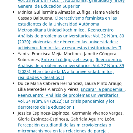
Vol. 33 Núm. 81 (2021): Autonomía, gratuidad y la Ley
General de Educación Superior
Mónica Guillermina Almazán Zuñiga, Fiama Valeria
Cassab Balbuena,
Ciberactivismo feminista en las
estudiantes de la Universidad Autónoma
Metropolitana Unidad Xochimilco
,
Reencuentro.
Análisis de problemas universitarios: Vol. 32 Núm. 80
(2020): Violencias de género en las universidades:
activismos feministas y respuestas institucionales II
Yanira Francisca Mejía Martínez, Janette Góngora
Soberanes,
Entre el código y el sesgo
,
Reencuentro.
Análisis de problemas universitarios: Vol. 37 Núm. 89
(2025): El arribo de la IA a la universidad: mitos,
realidades y desafíos II
Dulce María Cabrera Hernández, Laura Pinto Araújo,
Lilia Mercedes Alarcón y Pérez,
Encarar la pandemia:
,
Reencuentro. Análisis de problemas universitarios:
Vol. 34 Núm. 84 (2022): La crisis pandémica y los
derroteros de la educación I
Jessica Espinoza-Espinoza, Germania Vivanco Vargas,
Gloria Espinoza-Espinoza, Gabriela Aguirre León,
Percepción estudiantil de las microviolencias o
micromachismos en las relaciones de pareja
,