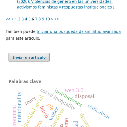
(2020): Violencias de género en las universidades:
activismos feministas y respuestas institucionales I
<<
<
1
2
3
4
5
6
7
8
9
10
>
>>
También puede
Iniciar una búsqueda de similitud avanzada
para este artículo.
Enviar un artículo
Palabras clave
social inequality
instituciones
web 3.0
intentionality
disposal
desigualdad social
marx
reification
ple
fetish
weber
lms