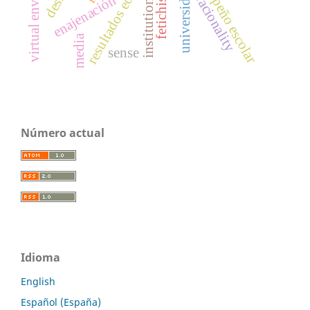
virtual environment
resultados educativos
desempeño escolar
fetichismo
universidad
institutions
enajenación
racionality
media
sense
Número actual
Idioma
English
Español (España)