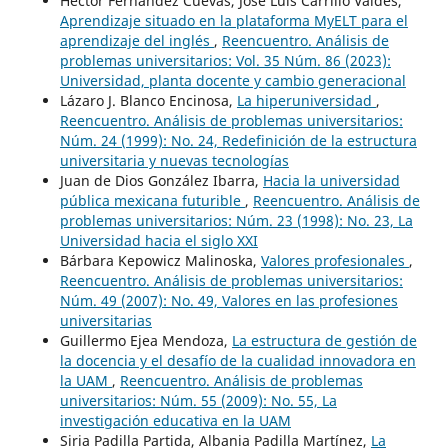
Héctor Fernández Cuevas, José Luis Carrillo Valdés,
Aprendizaje situado en la plataforma MyELT para el
aprendizaje del inglés
,
Reencuentro. Análisis de
problemas universitarios: Vol. 35 Núm. 86 (2023):
Universidad, planta docente y cambio generacional
Lázaro J. Blanco Encinosa,
La hiperuniversidad
,
Reencuentro. Análisis de problemas universitarios:
Núm. 24 (1999): No. 24, Redefinición de la estructura
universitaria y nuevas tecnologías
Juan de Dios González Ibarra,
Hacia la universidad
pública mexicana futurible
,
Reencuentro. Análisis de
problemas universitarios: Núm. 23 (1998): No. 23, La
Universidad hacia el siglo XXI
Bárbara Kepowicz Malinoska,
Valores profesionales
,
Reencuentro. Análisis de problemas universitarios:
Núm. 49 (2007): No. 49, Valores en las profesiones
universitarias
Guillermo Ejea Mendoza,
La estructura de gestión de
la docencia y el desafío de la cualidad innovadora en
la UAM
,
Reencuentro. Análisis de problemas
universitarios: Núm. 55 (2009): No. 55, La
investigación educativa en la UAM
Siria Padilla Partida, Albania Padilla Martínez,
La