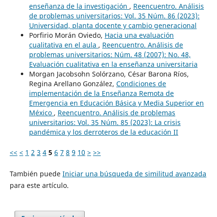
enseñanza de la investigación
,
Reencuentro. Análisis
de problemas universitarios: Vol. 35 Núm. 86 (2023):
Universidad, planta docente y cambio generacional
Porfirio Morán Oviedo,
Hacia una evaluación
cualitativa en el aula
,
Reencuentro. Análisis de
problemas universitarios: Núm. 48 (2007): No. 48,
Evaluación cualitativa en la enseñanza universitaria
Morgan Jacobsohn Solórzano, César Barona Ríos,
Regina Arellano González,
Condiciones de
implementación de la Enseñanza Remota de
Emergencia en Educación Básica y Media Superior en
México
,
Reencuentro. Análisis de problemas
universitarios: Vol. 35 Núm. 85 (2023): La crisis
pandémica y los derroteros de la educación II
<<
<
1
2
3
4
5
6
7
8
9
10
>
>>
También puede
Iniciar una búsqueda de similitud avanzada
para este artículo.