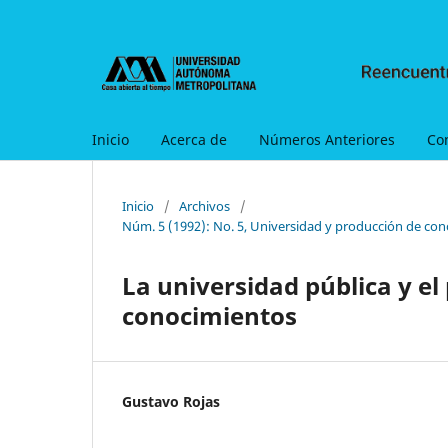
Inicio
Acerca de
Números Anteriores
Co
Inicio
/
Archivos
/
Núm. 5 (1992): No. 5, Universidad y producción de con
La universidad pública y el
conocimientos
Gustavo Rojas