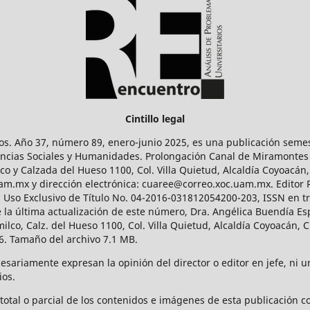
Cintillo legal
os. Año 37, número 89, enero-junio 2025, es una publicación sem
Ciencias Sociales y Humanidades. Prolongación Canal de Miramontes
ico y Calzada del Hueso 1100, Col. Villa Quietud, Alcaldía Coyoacán,
uam.mx y dirección electrónica: cuaree@correo.xoc.uam.mx. Editor
l Uso Exclusivo de Título No. 04-2016-031812054200-203, ISSN en tr
 última actualización de este número, Dra. Angélica Buendía Esp
o, Calz. del Hueso 1100, Col. Villa Quietud, Alcaldía Coyoacán, C
. Tamaño del archivo 7.1 MB.
ariamente expresan la opinión del director o editor en jefe, ni una
ios.
tal o parcial de los contenidos e imágenes de esta publicación con