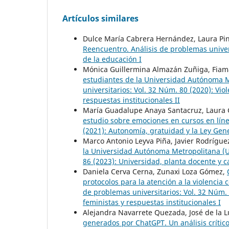
Artículos similares
Dulce María Cabrera Hernández, Laura Pint
Reencuentro. Análisis de problemas univers
de la educación I
Mónica Guillermina Almazán Zuñiga, Fia
estudiantes de la Universidad Autónoma 
universitarios: Vol. 32 Núm. 80 (2020): Vio
respuestas institucionales II
María Guadalupe Anaya Santacruz, Laura 
estudio sobre emociones en cursos en lín
(2021): Autonomía, gratuidad y la Ley Gen
Marco Antonio Leyva Piña, Javier Rodrígu
la Universidad Autónoma Metropolitana 
86 (2023): Universidad, planta docente y 
Daniela Cerva Cerna, Zunaxi Loza Gómez,
protocolos para la atención a la violencia
de problemas universitarios: Vol. 32 Núm. 
feministas y respuestas institucionales I
Alejandra Navarrete Quezada, José de la L
generados por ChatGPT. Un análisis crític