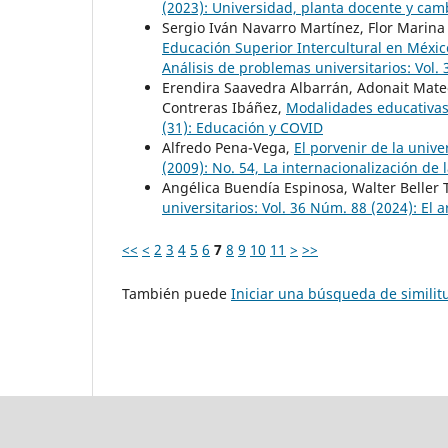
(2023): Universidad, planta docente y cam
Sergio Iván Navarro Martínez, Flor Marin
Educación Superior Intercultural en Méxi
Análisis de problemas universitarios: Vol.
Erendira Saavedra Albarrán, Adonait Mat
Contreras Ibáñez,
Modalidades educativa
(31): Educación y COVID
Alfredo Pena-Vega,
El porvenir de la univ
(2009): No. 54, La internacionalización de
Angélica Buendía Espinosa, Walter Beller
universitarios: Vol. 36 Núm. 88 (2024): El a
<<
<
2
3
4
5
6
7
8
9
10
11
>
>>
También puede
Iniciar una búsqueda de simili