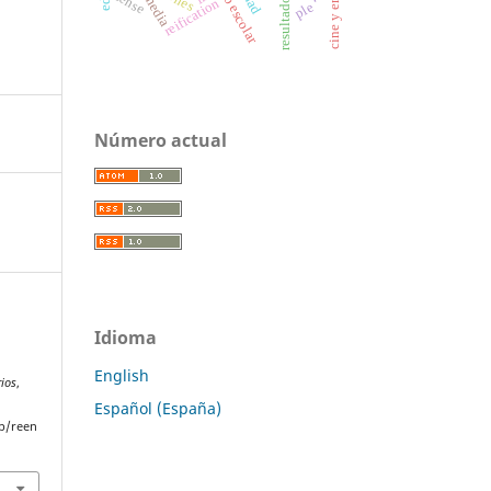
sense
media
reification
ple
Número actual
Idioma
l
English
rios
,
Español (España)
p/reen