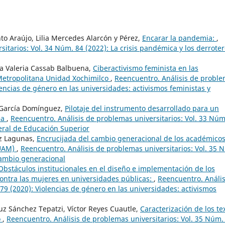
o Araújo, Lilia Mercedes Alarcón y Pérez,
Encarar la pandemia:
,
itarios: Vol. 34 Núm. 84 (2022): La crisis pandémica y los derrote
ma Valeria Cassab Balbuena,
Ciberactivismo feminista en las
Metropolitana Unidad Xochimilco
,
Reencuentro. Análisis de probl
lencias de género en las universidades: activismos feministas y
García Domínguez,
Pilotaje del instrumento desarrollado para un
ea
,
Reencuentro. Análisis de problemas universitarios: Vol. 33 Núm
eral de Educación Superior
ez Lagunas,
Encrucijada del cambio generacional de los académico
(UAM)
,
Reencuentro. Análisis de problemas universitarios: Vol. 35 
cambio generacional
Obstáculos institucionales en el diseño e implementación de los
 contra las mujeres en universidades públicas:
,
Reencuentro. Anális
79 (2020): Violencias de género en las universidades: activismos
uz Sánchez Tepatzi, Víctor Reyes Cuautle,
Caracterización de los te
o
,
Reencuentro. Análisis de problemas universitarios: Vol. 35 Núm.