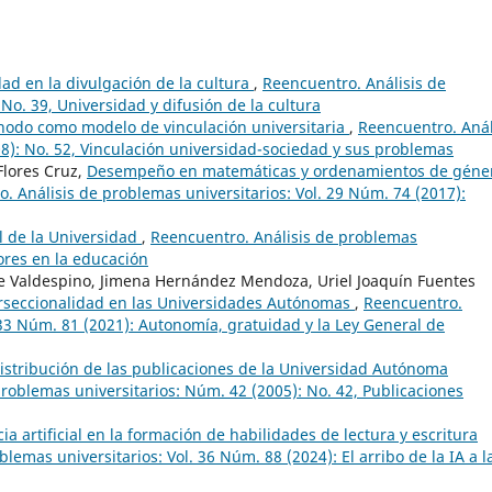
dad en la divulgación de la cultura
,
Reencuentro. Análisis de
No. 39, Universidad y difusión de la cultura
nodo como modelo de vinculación universitaria
,
Reencuentro. Anál
8): No. 52, Vinculación universidad-sociedad y sus problemas
Flores Cruz,
Desempeño en matemáticas y ordenamientos de géne
. Análisis de problemas universitarios: Vol. 29 Núm. 74 (2017):
al de la Universidad
,
Reencuentro. Análisis de problemas
lores en la educación
ee Valdespino, Jimena Hernández Mendoza, Uriel Joaquín Fuentes
erseccionalidad en las Universidades Autónomas
,
Reencuentro.
 33 Núm. 81 (2021): Autonomía, gratuidad y la Ley General de
istribución de las publicaciones de la Universidad Autónoma
roblemas universitarios: Núm. 42 (2005): No. 42, Publicaciones
cia artificial en la formación de habilidades de lectura y escritura
lemas universitarios: Vol. 36 Núm. 88 (2024): El arribo de la IA a l