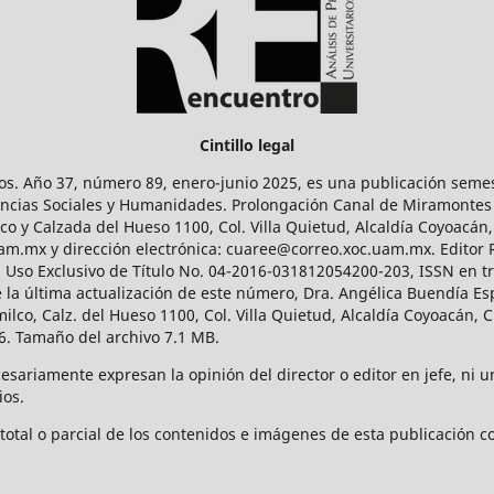
Cintillo legal
os. Año 37, número 89, enero-junio 2025, es una publicación sem
Ciencias Sociales y Humanidades. Prolongación Canal de Miramontes
ico y Calzada del Hueso 1100, Col. Villa Quietud, Alcaldía Coyoacán,
uam.mx y dirección electrónica: cuaree@correo.xoc.uam.mx. Editor
l Uso Exclusivo de Título No. 04-2016-031812054200-203, ISSN en tr
 última actualización de este número, Dra. Angélica Buendía Esp
o, Calz. del Hueso 1100, Col. Villa Quietud, Alcaldía Coyoacán, C
. Tamaño del archivo 7.1 MB.
ariamente expresan la opinión del director o editor en jefe, ni una
ios.
tal o parcial de los contenidos e imágenes de esta publicación con