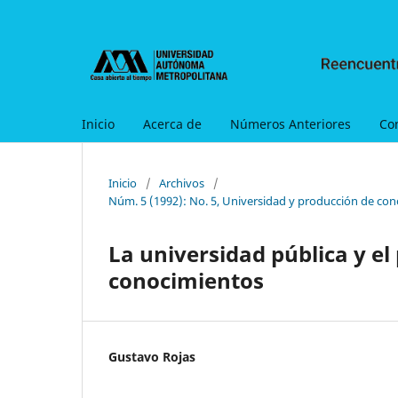
Inicio
Acerca de
Números Anteriores
Co
Inicio
/
Archivos
/
Núm. 5 (1992): No. 5, Universidad y producción de con
La universidad pública y el
conocimientos
Gustavo Rojas