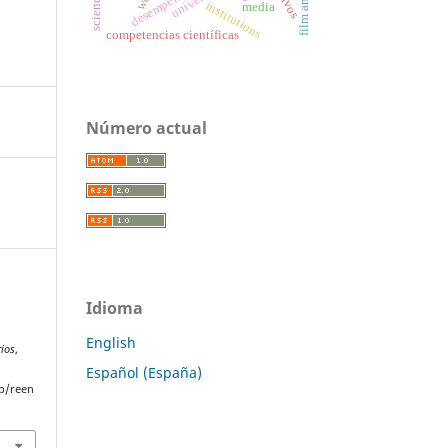
institutions
media
competencias científicas
Número actual
Idioma
l
English
rios
,
Español (España)
p/reen