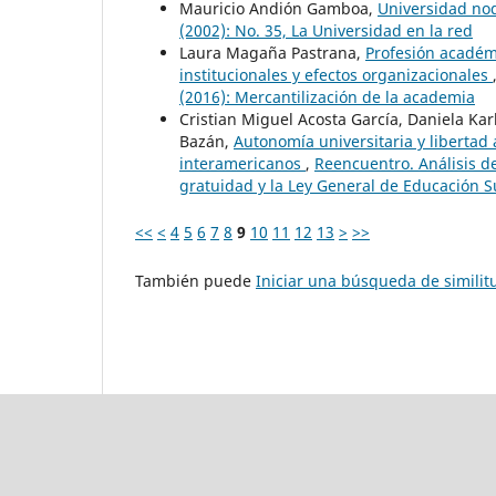
Mauricio Andión Gamboa,
Universidad n
(2002): No. 35, La Universidad en la red
Laura Magaña Pastrana,
Profesión académ
institucionales y efectos organizacionales
(2016): Mercantilización de la academia
Cristian Miguel Acosta García, Daniela Kar
Bazán,
Autonomía universitaria y libertad 
interamericanos
,
Reencuentro. Análisis d
gratuidad y la Ley General de Educación S
<<
<
4
5
6
7
8
9
10
11
12
13
>
>>
También puede
Iniciar una búsqueda de simili