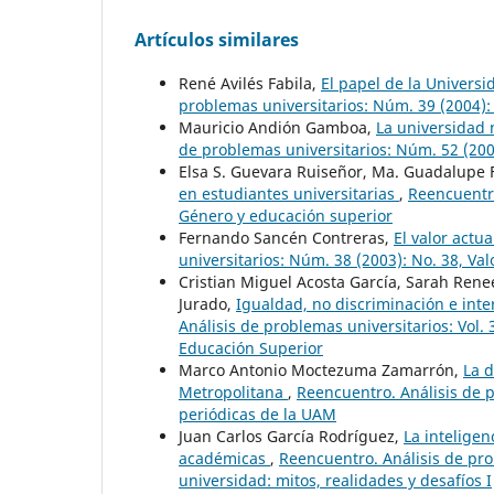
Artículos similares
René Avilés Fabila,
El papel de la Universi
problemas universitarios: Núm. 39 (2004): 
Mauricio Andión Gamboa,
La universidad 
de problemas universitarios: Núm. 52 (200
Elsa S. Guevara Ruiseñor, Ma. Guadalupe 
en estudiantes universitarias
,
Reencuentro
Género y educación superior
Fernando Sancén Contreras,
El valor actu
universitarios: Núm. 38 (2003): No. 38, Va
Cristian Miguel Acosta García, Sarah Ren
Jurado,
Igualdad, no discriminación e int
Análisis de problemas universitarios: Vol.
Educación Superior
Marco Antonio Moctezuma Zamarrón,
La d
Metropolitana
,
Reencuentro. Análisis de p
periódicas de la UAM
Juan Carlos García Rodríguez,
La inteligen
académicas
,
Reencuentro. Análisis de prob
universidad: mitos, realidades y desafíos I