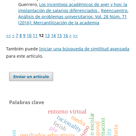
Guerrero,
Los incentivos académicos de ayer y hoy: la
implantación de salarios diferenciados
,
Reencuentro.
Análisis de problemas universitarios: Vol. 28 Núm. 71
(2016): Mercantilización de la academia
<<
<
7
8
9
10
11
12
13
14
15
16
>
>>
También puede
Iniciar una búsqueda de similitud avanzada
para este artículo.
Enviar un artículo
Palabras clave
entorno virtual
media
racionality
enajenación
fetish
disposal
ple
resultados educativos