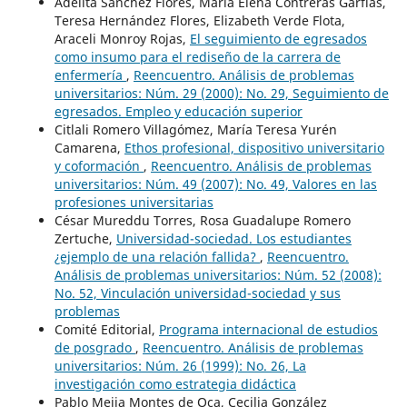
Adelita Sánchez Flores, María Elena Contreras Garfias,
Teresa Hernández Flores, Elizabeth Verde Flota,
Araceli Monroy Rojas,
El seguimiento de egresados
como insumo para el rediseño de la carrera de
enfermería
,
Reencuentro. Análisis de problemas
universitarios: Núm. 29 (2000): No. 29, Seguimiento de
egresados. Empleo y educación superior
Citlali Romero Villagómez, María Teresa Yurén
Camarena,
Ethos profesional, dispositivo universitario
y coformación
,
Reencuentro. Análisis de problemas
universitarios: Núm. 49 (2007): No. 49, Valores en las
profesiones universitarias
César Mureddu Torres, Rosa Guadalupe Romero
Zertuche,
Universidad-sociedad. Los estudiantes
¿ejemplo de una relación fallida?
,
Reencuentro.
Análisis de problemas universitarios: Núm. 52 (2008):
No. 52, Vinculación universidad-sociedad y sus
problemas
Comité Editorial,
Programa internacional de estudios
de posgrado
,
Reencuentro. Análisis de problemas
universitarios: Núm. 26 (1999): No. 26, La
investigación como estrategia didáctica
Pablo Mejia Montes de Oca, Cecilia González