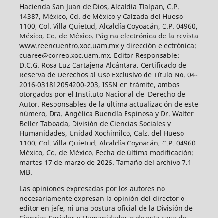
Hacienda San Juan de Dios, Alcaldía Tlalpan, C.P.
14387, México, Cd. de México y Calzada del Hueso
1100, Col. Villa Quietud, Alcaldía Coyoacán, C.P. 04960,
México, Cd. de México. Página electrónica de la revista
www.reencuentro.xoc.uam.mx y dirección electrónica:
cuaree@correo.xoc.uam.mx. Editor Responsable:
D.C.G. Rosa Luz Cartajena Alcántara. Certificado de
Reserva de Derechos al Uso Exclusivo de Título No. 04-
2016-031812054200-203, ISSN en trámite, ambos
otorgados por el Instituto Nacional del Derecho de
Autor. Responsables de la última actualización de este
número, Dra. Angélica Buendía Espinosa y Dr. Walter
Beller Taboada, División de Ciencias Sociales y
Humanidades, Unidad Xochimilco, Calz. del Hueso
1100, Col. Villa Quietud, Alcaldía Coyoacán, C.P. 04960
México, Cd. de México. Fecha de última modificación:
martes 17 de marzo de 2026. Tamaño del archivo 7.1
MB.
Las opiniones expresadas por los autores no
necesariamente expresan la opinión del director o
editor en jefe, ni una postura oficial de la División de
Ciencias Sociales y Humanidades o de esta casa de