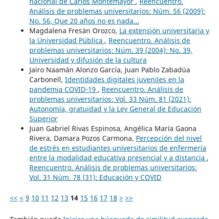
nacional de Carlos Montemayor
,
Reencuentro.
Análisis de problemas universitarios: Núm. 56 (2009):
No. 56, Que 20 años no es nada...
Magdalena Fresán Orozco,
La extensión universitaria y
la Universidad Pública
,
Reencuentro. Análisis de
problemas universitarios: Núm. 39 (2004): No. 39,
Universidad y difusión de la cultura
Jairo Naamán Alonzo García, Juan Pablo Zabadúa
Carbonell,
Identidades digitales juveniles en la
pandemia COVID-19
,
Reencuentro. Análisis de
problemas universitarios: Vol. 33 Núm. 81 (2021):
Autonomía, gratuidad y la Ley General de Educación
Superior
Juan Gabriel Rivas Espinosa, Angélica María Gaona
Rivera, Damara Pozos Carmona,
Percepción del nivel
de estrés en estudiantes universitarios de enfermería
entre la modalidad educativa presencial y a distancia
,
Reencuentro. Análisis de problemas universitarios:
Vol. 31 Núm. 78 (31): Educación y COVID
<<
<
9
10
11
12
13
14
15
16
17
18
>
>>