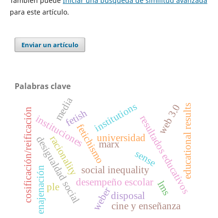
También puede
Iniciar una búsqueda de similitud avanzada
para este artículo.
Enviar un artículo
Palabras clave
media
institutions
web 3.0
educational results
cosificación/reificación
fetish
instituciones
resultados educativos
fetichismo
universidad
racionality
desigualdad social
marx
sense
social inequality
enajenación
desempeño escolar
lms
ple
weber
disposal
cine y enseñanza