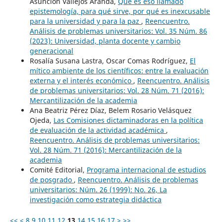
Asunción Vallejos Aranda,
Qué es eso llamado
epistemología, para qué sirve, por qué es inexcusable
para la universidad y para la paz
,
Reencuentro.
Análisis de problemas universitarios: Vol. 35 Núm. 86
(2023): Universidad, planta docente y cambio
generacional
Rosalía Susana Lastra, Oscar Comas Rodríguez,
El
mítico ambiente de los científicos: entre la evaluación
externa y el interés económico
,
Reencuentro. Análisis
de problemas universitarios: Vol. 28 Núm. 71 (2016):
Mercantilización de la academia
Ana Beatriz Pérez Díaz, Belem Rosario Velásquez
Ojeda,
Las Comisiones dictaminadoras en la política
de evaluación de la actividad académica
,
Reencuentro. Análisis de problemas universitarios:
Vol. 28 Núm. 71 (2016): Mercantilización de la
academia
Comité Editorial,
Programa internacional de estudios
de posgrado
,
Reencuentro. Análisis de problemas
universitarios: Núm. 26 (1999): No. 26, La
investigación como estrategia didáctica
<<
<
8
9
10
11
12
13
14
15
16
17
>
>>