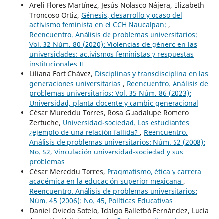
Areli Flores Martínez, Jesús Nolasco Nájera, Elizabeth
Troncoso Ortiz,
Génesis, desarrollo y ocaso del
activismo feminista en el CCH Naucalpan:
,
Reencuentro. Análisis de problemas universitarios:
Vol. 32 Núm. 80 (2020): Violencias de género en las
universidades: activismos feministas y respuestas
institucionales II
Liliana Fort Chávez,
Disciplinas y transdisciplina en las
generaciones universitarias
,
Reencuentro. Análisis de
problemas universitarios: Vol. 35 Núm. 86 (2023):
Universidad, planta docente y cambio generacional
César Mureddu Torres, Rosa Guadalupe Romero
Zertuche,
Universidad-sociedad. Los estudiantes
¿ejemplo de una relación fallida?
,
Reencuentro.
Análisis de problemas universitarios: Núm. 52 (2008):
No. 52, Vinculación universidad-sociedad y sus
problemas
César Mereddu Torres,
Pragmatismo, ética y carrera
académica en la educación superior mexicana
,
Reencuentro. Análisis de problemas universitarios:
Núm. 45 (2006): No. 45, Políticas Educativas
Daniel Oviedo Sotelo, Idalgo Balletbó Fernández, Lucía