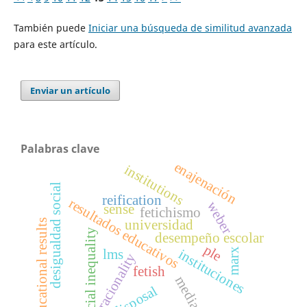
También puede
Iniciar una búsqueda de similitud avanzada
para este artículo.
Enviar un artículo
Palabras clave
enajenación
institutions
desigualdad social
reification
resultados educativos
weber
sense
fetichismo
educational results
universidad
social inequality
desempeño escolar
ple
marx
instituciones
lms
racionality
fetish
media
disposal