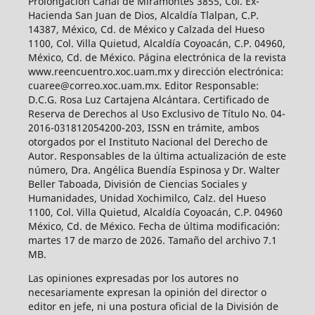
Prolongación Canal de Miramontes 3855, Col. Ex-
Hacienda San Juan de Dios, Alcaldía Tlalpan, C.P.
14387, México, Cd. de México y Calzada del Hueso
1100, Col. Villa Quietud, Alcaldía Coyoacán, C.P. 04960,
México, Cd. de México. Página electrónica de la revista
www.reencuentro.xoc.uam.mx y dirección electrónica:
cuaree@correo.xoc.uam.mx. Editor Responsable:
D.C.G. Rosa Luz Cartajena Alcántara. Certificado de
Reserva de Derechos al Uso Exclusivo de Título No. 04-
2016-031812054200-203, ISSN en trámite, ambos
otorgados por el Instituto Nacional del Derecho de
Autor. Responsables de la última actualización de este
número, Dra. Angélica Buendía Espinosa y Dr. Walter
Beller Taboada, División de Ciencias Sociales y
Humanidades, Unidad Xochimilco, Calz. del Hueso
1100, Col. Villa Quietud, Alcaldía Coyoacán, C.P. 04960
México, Cd. de México. Fecha de última modificación:
martes 17 de marzo de 2026. Tamaño del archivo 7.1
MB.
Las opiniones expresadas por los autores no
necesariamente expresan la opinión del director o
editor en jefe, ni una postura oficial de la División de