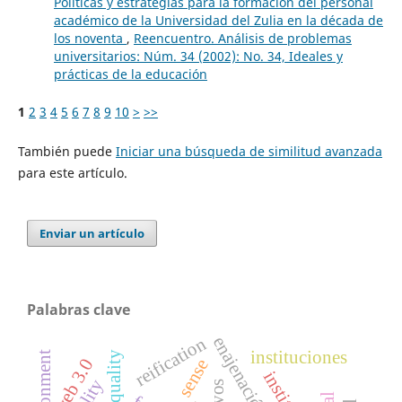
Políticas y estrategias para la formación del personal
académico de la Universidad del Zulia en la década de
los noventa
,
Reencuentro. Análisis de problemas
universitarios: Núm. 34 (2002): No. 34, Ideales y
prácticas de la educación
1
2
3
4
5
6
7
8
9
10
>
>>
También puede
Iniciar una búsqueda de similitud avanzada
para este artículo.
Enviar un artículo
Palabras clave
enajenación
reification
instituciones
web 3.0
sense