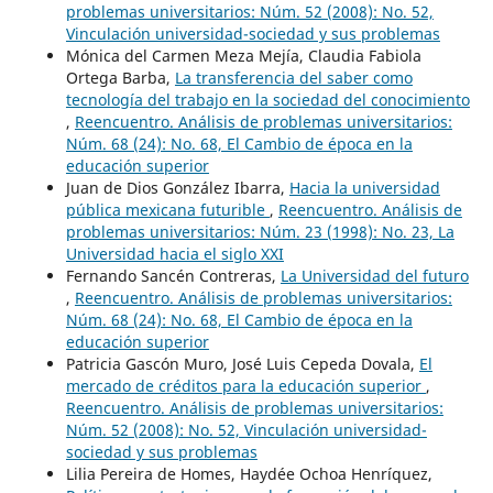
problemas universitarios: Núm. 52 (2008): No. 52,
Vinculación universidad-sociedad y sus problemas
Mónica del Carmen Meza Mejía, Claudia Fabiola
Ortega Barba,
La transferencia del saber como
tecnología del trabajo en la sociedad del conocimiento
,
Reencuentro. Análisis de problemas universitarios:
Núm. 68 (24): No. 68, El Cambio de época en la
educación superior
Juan de Dios González Ibarra,
Hacia la universidad
pública mexicana futurible
,
Reencuentro. Análisis de
problemas universitarios: Núm. 23 (1998): No. 23, La
Universidad hacia el siglo XXI
Fernando Sancén Contreras,
La Universidad del futuro
,
Reencuentro. Análisis de problemas universitarios:
Núm. 68 (24): No. 68, El Cambio de época en la
educación superior
Patricia Gascón Muro, José Luis Cepeda Dovala,
El
mercado de créditos para la educación superior
,
Reencuentro. Análisis de problemas universitarios:
Núm. 52 (2008): No. 52, Vinculación universidad-
sociedad y sus problemas
Lilia Pereira de Homes, Haydée Ochoa Henríquez,