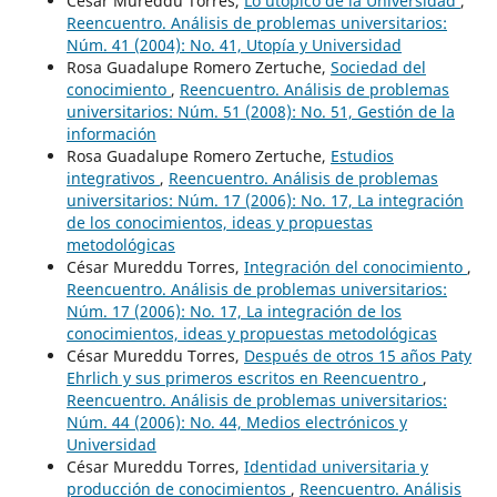
César Mureddu Torres,
Lo utópico de la Universidad
,
Reencuentro. Análisis de problemas universitarios:
Núm. 41 (2004): No. 41, Utopía y Universidad
Rosa Guadalupe Romero Zertuche,
Sociedad del
conocimiento
,
Reencuentro. Análisis de problemas
universitarios: Núm. 51 (2008): No. 51, Gestión de la
información
Rosa Guadalupe Romero Zertuche,
Estudios
integrativos
,
Reencuentro. Análisis de problemas
universitarios: Núm. 17 (2006): No. 17, La integración
de los conocimientos, ideas y propuestas
metodológicas
César Mureddu Torres,
Integración del conocimiento
,
Reencuentro. Análisis de problemas universitarios:
Núm. 17 (2006): No. 17, La integración de los
conocimientos, ideas y propuestas metodológicas
César Mureddu Torres,
Después de otros 15 años Paty
Ehrlich y sus primeros escritos en Reencuentro
,
Reencuentro. Análisis de problemas universitarios:
Núm. 44 (2006): No. 44, Medios electrónicos y
Universidad
César Mureddu Torres,
Identidad universitaria y
producción de conocimientos
,
Reencuentro. Análisis